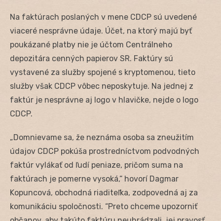
Na faktúrach poslaných v mene CDCP sú uvedené
viaceré nesprávne údaje. Účet, na ktorý majú byť
poukázané platby nie je účtom Centrálneho
depozitára cenných papierov SR. Faktúry sú
vystavené za služby spojené s kryptomenou, tieto
služby však CDCP vôbec neposkytuje. Na jednej z
faktúr je nesprávne aj logo v hlavičke, nejde o logo
CDCP.
„Domnievame sa, že neznáma osoba sa zneužitím
údajov CDCP pokúša prostredníctvom podvodných
faktúr vylákať od ľudí peniaze, pričom suma na
faktúrach je pomerne vysoká,“ hovorí Dagmar
Kopuncová, obchodná riaditeľka, zodpovedná aj za
komunikáciu spoločnosti. “Preto chceme upozorniť
občanov, aby takúto faktúru neuhrádzali, jej pravosť