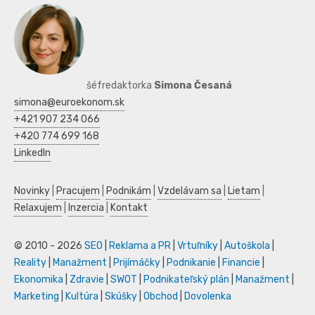
šéfredaktorka
Simona Česaná
simona@euroekonom.sk
+421 907 234 066
+420 774 699 168
LinkedIn
Novinky
|
Pracujem
|
Podnikám
|
Vzdelávam sa
|
Lietam
|
Relaxujem
|
Inzercia
|
Kontakt
© 2010 - 2026
SEO
|
Reklama a PR
|
Vrtuľníky
|
Autoškola
|
Reality
|
Manažment
|
Prijímáčky
|
Podnikanie
|
Financie
|
Ekonomika
|
Zdravie
|
SWOT
|
Podnikateľský plán
|
Manažment
|
Marketing
|
Kultúra
|
Skúšky
|
Obchod
|
Dovolenka