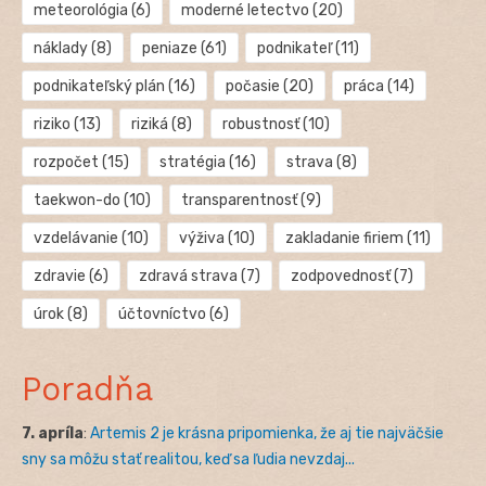
meteorológia
(6)
moderné letectvo
(20)
náklady
(8)
peniaze
(61)
podnikateľ
(11)
podnikateľský plán
(16)
počasie
(20)
práca
(14)
riziko
(13)
riziká
(8)
robustnosť
(10)
rozpočet
(15)
stratégia
(16)
strava
(8)
taekwon-do
(10)
transparentnosť
(9)
vzdelávanie
(10)
výživa
(10)
zakladanie firiem
(11)
zdravie
(6)
zdravá strava
(7)
zodpovednosť
(7)
úrok
(8)
účtovníctvo
(6)
Poradňa
7. apríla
:
Artemis 2 je krásna pripomienka, že aj tie najväčšie
sny sa môžu stať realitou, keď sa ľudia nevzdaj...