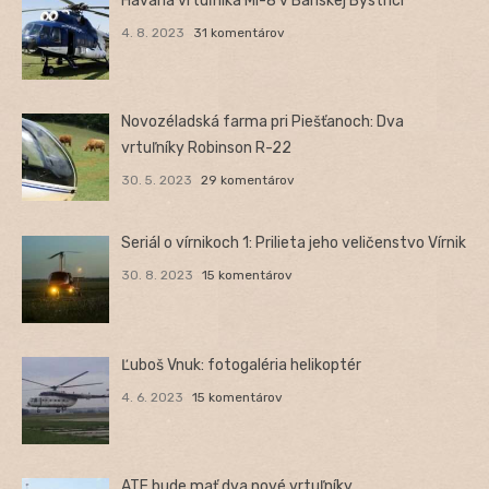
Havária vrtuľníka Mi-8 v Banskej Bystrici
4. 8. 2023
31 komentárov
Novozéladská farma pri Piešťanoch: Dva
vrtuľníky Robinson R-22
30. 5. 2023
29 komentárov
Seriál o vírnikoch 1: Prilieta jeho veličenstvo Vírnik
30. 8. 2023
15 komentárov
Ľuboš Vnuk: fotogaléria helikoptér
4. 6. 2023
15 komentárov
ATE bude mať dva nové vrtuľníky