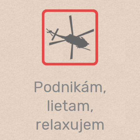
Skip
to
content
Podnikám,
lietam,
relaxujem