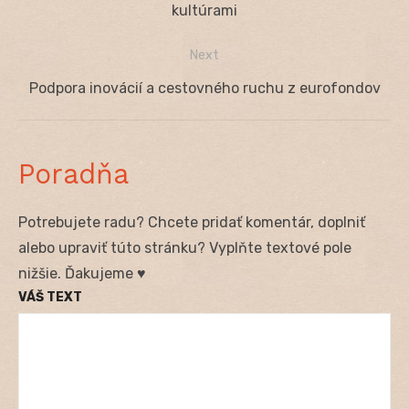
v
post:
kultúrami
článku
Next
Next
Podpora inovácií a cestovného ruchu z eurofondov
post:
Poradňa
Potrebujete radu? Chcete pridať komentár, doplniť
alebo upraviť túto stránku? Vyplňte textové pole
nižšie. Ďakujeme ♥
VÁŠ TEXT