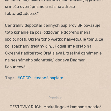
si môžu overiť priamo u nás na adrese
faktura@cdcp.sk.“
Centrálny depozitár cenných papierov SR považuje
toto konanie za poškodzovanie dobrého mena
spoločnosti. Okrem toho všetko nasvedčuje tomu, že
bol spáchaný trestný čin. „Podali sme preto na
Okresné riaditeľstvo Bratislava I. trestné oznámenie
na neznámeho páchateľa,“ dodáva Dagmar
Kopuncová.
Tag:
CDCP
cenné papiere
Previous
Navigácia
Previous
CESTOVNÝ RUCH: Marketingové kampane naprieč