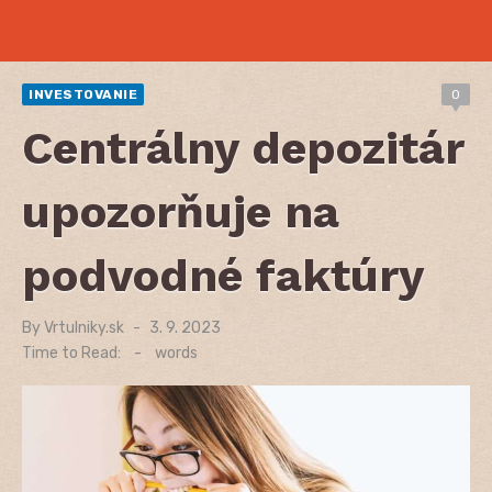
INVESTOVANIE
0
Centrálny depozitár
upozorňuje na
podvodné faktúry
By
Vrtulniky.sk
Posted
3. 9. 2023
on
Time to Read:
-
words