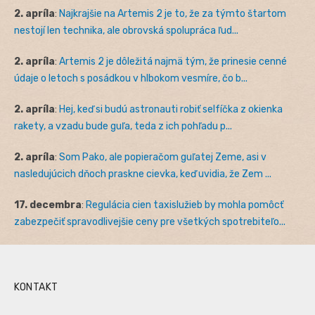
2. apríla
:
Najkrajšie na Artemis 2 je to, že za týmto štartom
nestojí len technika, ale obrovská spolupráca ľud...
2. apríla
:
Artemis 2 je dôležitá najmä tým, že prinesie cenné
údaje o letoch s posádkou v hlbokom vesmíre, čo b...
2. apríla
:
Hej, keď si budú astronauti robiť selfíčka z okienka
rakety, a vzadu bude guľa, teda z ich pohľadu p...
2. apríla
:
Som Pako, ale popieračom guľatej Zeme, asi v
nasledujúcich dňoch praskne cievka, keď uvidia, že Zem ...
17. decembra
:
Regulácia cien taxislužieb by mohla pomôcť
zabezpečiť spravodlivejšie ceny pre všetkých spotrebiteľo...
KONTAKT