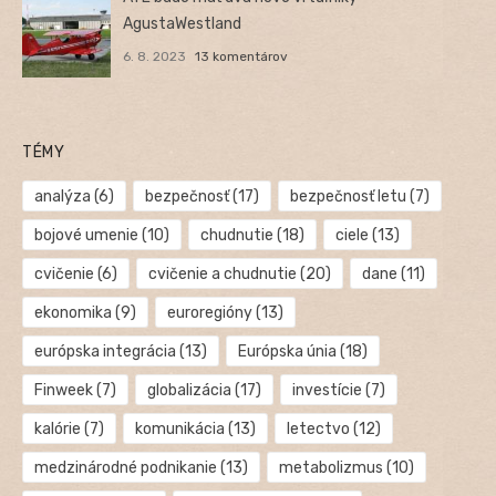
AgustaWestland
6. 8. 2023
13 komentárov
TÉMY
analýza
(6)
bezpečnosť
(17)
bezpečnosť letu
(7)
bojové umenie
(10)
chudnutie
(18)
ciele
(13)
cvičenie
(6)
cvičenie a chudnutie
(20)
dane
(11)
ekonomika
(9)
euroregióny
(13)
európska integrácia
(13)
Európska únia
(18)
Finweek
(7)
globalizácia
(17)
investície
(7)
kalórie
(7)
komunikácia
(13)
letectvo
(12)
medzinárodné podnikanie
(13)
metabolizmus
(10)