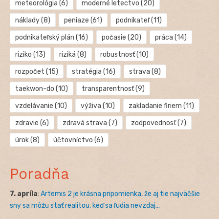
meteorológia
(6)
moderné letectvo
(20)
náklady
(8)
peniaze
(61)
podnikateľ
(11)
podnikateľský plán
(16)
počasie
(20)
práca
(14)
riziko
(13)
riziká
(8)
robustnosť
(10)
rozpočet
(15)
stratégia
(16)
strava
(8)
taekwon-do
(10)
transparentnosť
(9)
vzdelávanie
(10)
výživa
(10)
zakladanie firiem
(11)
zdravie
(6)
zdravá strava
(7)
zodpovednosť
(7)
úrok
(8)
účtovníctvo
(6)
Poradňa
7. apríla
:
Artemis 2 je krásna pripomienka, že aj tie najväčšie
sny sa môžu stať realitou, keď sa ľudia nevzdaj...