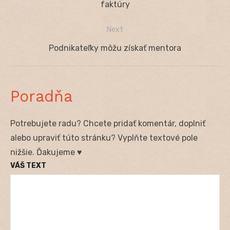
v
post:
faktúry
článku
Next
Next
Podnikateľky môžu získať mentora
post:
Poradňa
Potrebujete radu? Chcete pridať komentár, doplniť
alebo upraviť túto stránku? Vyplňte textové pole
nižšie. Ďakujeme ♥
VÁŠ TEXT