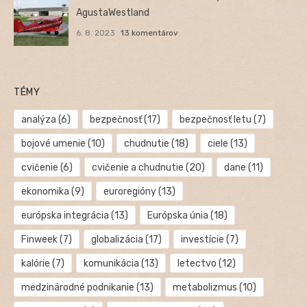
AgustaWestland
6. 8. 2023
13 komentárov
TÉMY
analýza
(6)
bezpečnosť
(17)
bezpečnosť letu
(7)
bojové umenie
(10)
chudnutie
(18)
ciele
(13)
cvičenie
(6)
cvičenie a chudnutie
(20)
dane
(11)
ekonomika
(9)
euroregióny
(13)
európska integrácia
(13)
Európska únia
(18)
Finweek
(7)
globalizácia
(17)
investície
(7)
kalórie
(7)
komunikácia
(13)
letectvo
(12)
medzinárodné podnikanie
(13)
metabolizmus
(10)