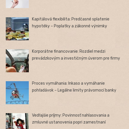
Kapitálová flexibilita: Predčasné splatenie
hypotéky – Poplatky a zákonné výnimky
Korporátne financovanie: Rozdiel medzi
prevádzkovým a investičným úverom pre firmy
Proces vymáhania: Inkaso a vymáhanie
pohľadávok – Legálne limity právomocí banky
Vedľajšie príjmy: Povinnosť nahlasovania a
zmluvné ustanovenia popri zamestnaní