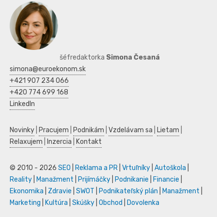
šéfredaktorka
Simona Česaná
simona@euroekonom.sk
+421 907 234 066
+420 774 699 168
LinkedIn
Novinky
|
Pracujem
|
Podnikám
|
Vzdelávam sa
|
Lietam
|
Relaxujem
|
Inzercia
|
Kontakt
© 2010 - 2026
SEO
|
Reklama a PR
|
Vrtuľníky
|
Autoškola
|
Reality
|
Manažment
|
Prijímáčky
|
Podnikanie
|
Financie
|
Ekonomika
|
Zdravie
|
SWOT
|
Podnikateľský plán
|
Manažment
|
Marketing
|
Kultúra
|
Skúšky
|
Obchod
|
Dovolenka