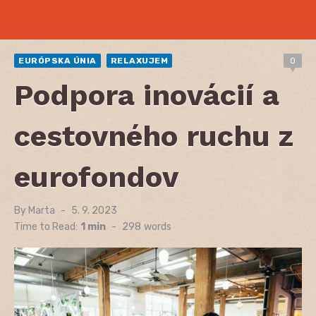
EURÓPSKA ÚNIA
RELAXUJEM
0
Podpora inovácií a
cestovného ruchu z
eurofondov
By
Marta
Posted
5. 9. 2023
on
Time to Read:
1 min
-
298
words