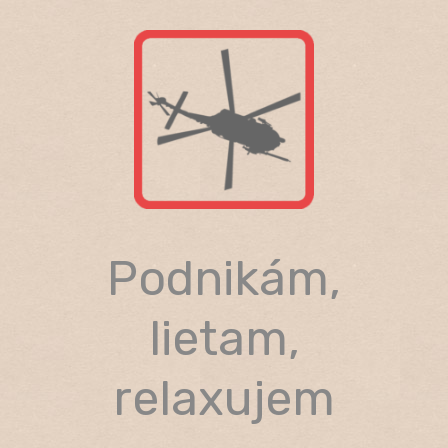
Skip
to
content
Podnikám,
lietam,
relaxujem