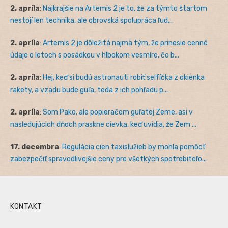
2. apríla
:
Najkrajšie na Artemis 2 je to, že za týmto štartom
nestojí len technika, ale obrovská spolupráca ľud...
2. apríla
:
Artemis 2 je dôležitá najmä tým, že prinesie cenné
údaje o letoch s posádkou v hlbokom vesmíre, čo b...
2. apríla
:
Hej, keď si budú astronauti robiť selfíčka z okienka
rakety, a vzadu bude guľa, teda z ich pohľadu p...
2. apríla
:
Som Pako, ale popieračom guľatej Zeme, asi v
nasledujúcich dňoch praskne cievka, keď uvidia, že Zem ...
17. decembra
:
Regulácia cien taxislužieb by mohla pomôcť
zabezpečiť spravodlivejšie ceny pre všetkých spotrebiteľo...
KONTAKT