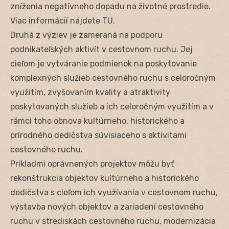
zníženia negatívneho dopadu na životné prostredie.
Viac informácií nájdete TU.
Druhá z výziev je zameraná na podporu
podnikateľských aktivít v cestovnom ruchu. Jej
cieľom je vytváranie podmienok na poskytovanie
komplexných služieb cestovného ruchu s celoročným
využitím, zvyšovaním kvality a atraktivity
poskytovaných služieb a ich celoročným využitím a v
rámci toho obnova kultúrneho, historického a
prírodného dedičstva súvisiaceho s aktivitami
cestovného ruchu.
Príkladmi oprávnených projektov môžu byť
rekonštrukcia objektov kultúrneho a historického
dedičstva s cieľom ich využívania v cestovnom ruchu,
výstavba nových objektov a zariadení cestovného
ruchu v strediskách cestovného ruchu, modernizácia