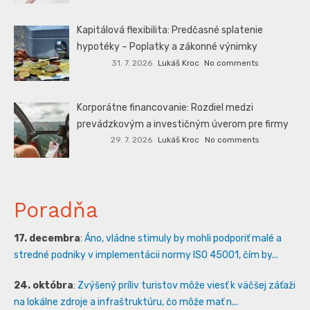
Kapitálová flexibilita: Predčasné splatenie
hypotéky – Poplatky a zákonné výnimky
31. 7. 2026
Lukáš Kroc
No comments
Korporátne financovanie: Rozdiel medzi
prevádzkovým a investičným úverom pre firmy
29. 7. 2026
Lukáš Kroc
No comments
Poradňa
17. decembra
:
Áno, vládne stimuly by mohli podporiť malé a
stredné podniky v implementácii normy ISO 45001, čím by...
24. októbra
:
Zvýšený príliv turistov môže viesť k väčšej záťaži
na lokálne zdroje a infraštruktúru, čo môže mať n...