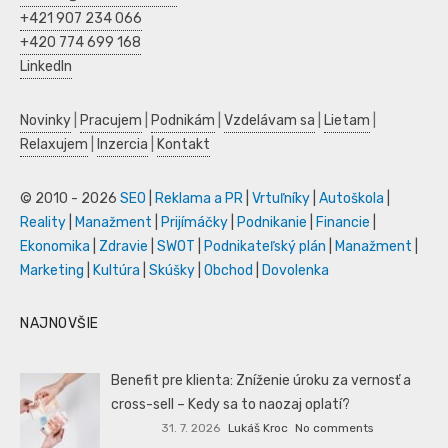
+421 907 234 066
+420 774 699 168
LinkedIn
Novinky
|
Pracujem
|
Podnikám
|
Vzdelávam sa
|
Lietam
|
Relaxujem
|
Inzercia
|
Kontakt
© 2010 - 2026
SEO
|
Reklama a PR
|
Vrtuľníky
|
Autoškola
|
Reality
|
Manažment
|
Prijímáčky
|
Podnikanie
|
Financie
|
Ekonomika
|
Zdravie
|
SWOT
|
Podnikateľský plán
|
Manažment
|
Marketing
|
Kultúra
|
Skúšky
|
Obchod
|
Dovolenka
NAJNOVŠIE
Benefit pre klienta: Zníženie úroku za vernosť a
cross-sell – Kedy sa to naozaj oplatí?
31. 7. 2026
Lukáš Kroc
No comments