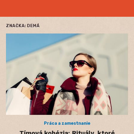
ZNAČKA:
DEMÁ
Práca a zamestnanie
Tímová kohézia: Rituály, ktoré