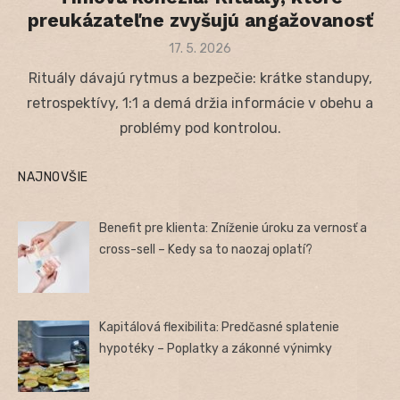
preukázateľne zvyšujú angažovanosť
Posted
17. 5. 2026
on
Rituály dávajú rytmus a bezpečie: krátke standupy,
retrospektívy, 1:1 a demá držia informácie v obehu a
problémy pod kontrolou.
NAJNOVŠIE
Benefit pre klienta: Zníženie úroku za vernosť a
cross-sell – Kedy sa to naozaj oplatí?
Kapitálová flexibilita: Predčasné splatenie
hypotéky – Poplatky a zákonné výnimky