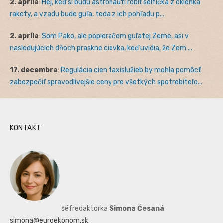
2. apríla
:
Hej, keď si budú astronauti robiť selfíčka z okienka
rakety, a vzadu bude guľa, teda z ich pohľadu p...
2. apríla
:
Som Pako, ale popieračom guľatej Zeme, asi v
nasledujúcich dňoch praskne cievka, keď uvidia, že Zem ...
17. decembra
:
Regulácia cien taxislužieb by mohla pomôcť
zabezpečiť spravodlivejšie ceny pre všetkých spotrebiteľo...
KONTAKT
šéfredaktorka
Simona Česaná
simona@euroekonom.sk