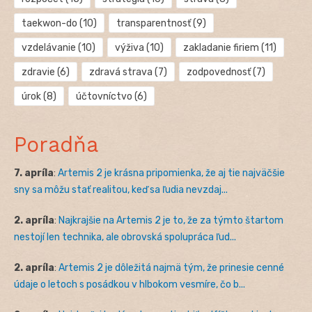
taekwon-do
(10)
transparentnosť
(9)
vzdelávanie
(10)
výživa
(10)
zakladanie firiem
(11)
zdravie
(6)
zdravá strava
(7)
zodpovednosť
(7)
úrok
(8)
účtovníctvo
(6)
Poradňa
7. apríla
:
Artemis 2 je krásna pripomienka, že aj tie najväčšie
sny sa môžu stať realitou, keď sa ľudia nevzdaj...
2. apríla
:
Najkrajšie na Artemis 2 je to, že za týmto štartom
nestojí len technika, ale obrovská spolupráca ľud...
2. apríla
:
Artemis 2 je dôležitá najmä tým, že prinesie cenné
údaje o letoch s posádkou v hlbokom vesmíre, čo b...