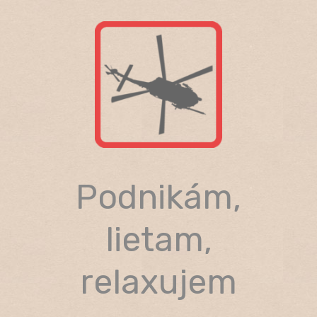
Skip
to
content
Podnikám,
lietam,
relaxujem