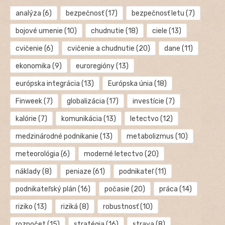
analýza
(6)
bezpečnosť
(17)
bezpečnosť letu
(7)
bojové umenie
(10)
chudnutie
(18)
ciele
(13)
cvičenie
(6)
cvičenie a chudnutie
(20)
dane
(11)
ekonomika
(9)
euroregióny
(13)
európska integrácia
(13)
Európska únia
(18)
Finweek
(7)
globalizácia
(17)
investície
(7)
kalórie
(7)
komunikácia
(13)
letectvo
(12)
medzinárodné podnikanie
(13)
metabolizmus
(10)
meteorológia
(6)
moderné letectvo
(20)
náklady
(8)
peniaze
(61)
podnikateľ
(11)
podnikateľský plán
(16)
počasie
(20)
práca
(14)
riziko
(13)
riziká
(8)
robustnosť
(10)
rozpočet
(15)
stratégia
(16)
strava
(8)