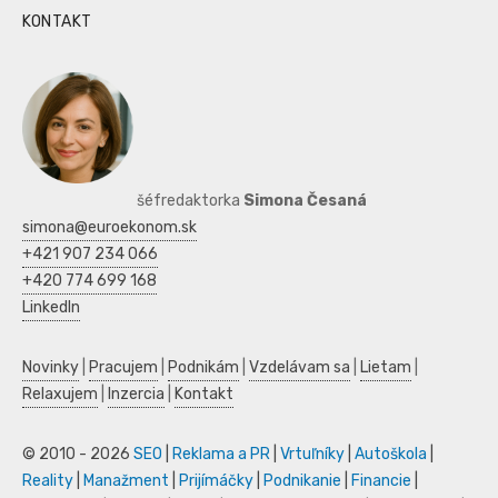
KONTAKT
šéfredaktorka
Simona Česaná
simona@euroekonom.sk
+421 907 234 066
+420 774 699 168
LinkedIn
Novinky
|
Pracujem
|
Podnikám
|
Vzdelávam sa
|
Lietam
|
Relaxujem
|
Inzercia
|
Kontakt
© 2010 - 2026
SEO
|
Reklama a PR
|
Vrtuľníky
|
Autoškola
|
Reality
|
Manažment
|
Prijímáčky
|
Podnikanie
|
Financie
|