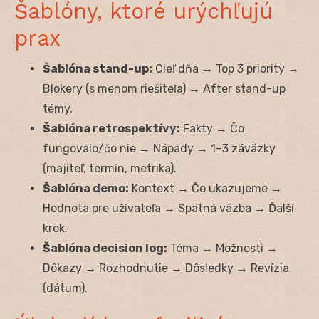
Šablóny, ktoré urýchľujú
prax
Šablóna stand-up:
Cieľ dňa → Top 3 priority →
Blokery (s menom riešiteľa) → After stand-up
témy.
Šablóna retrospektívy:
Fakty → Čo
fungovalo/čo nie → Nápady → 1–3 záväzky
(majiteľ, termín, metrika).
Šablóna demo:
Kontext → Čo ukazujeme →
Hodnota pre užívateľa → Spätná väzba → Ďalší
krok.
Šablóna decision log:
Téma → Možnosti →
Dôkazy → Rozhodnutie → Dôsledky → Revízia
(dátum).