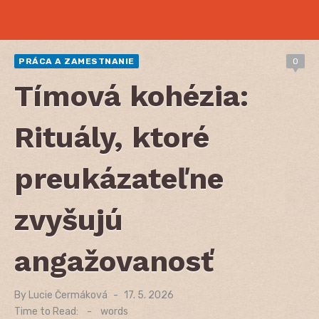
PRÁCA A ZAMESTNANIE
0
Tímová kohézia:
Rituály, ktoré
preukázateľne
zvyšujú
angažovanosť
By
Lucie Čermáková
Posted
17. 5. 2026
on
Time to Read:
-
words