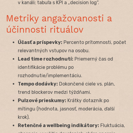
v kanáli; tabuľa s KPI a „decision log“.
Metriky angažovanosti a
účinnosti rituálov
Účasť a príspevky:
Percento prítomnosti, počet
relevantných vstupov na osobu.
Lead time rozhodnutí:
Priemerný čas od
identifikácie problému po
rozhodnutie/implementáciu.
Tempo dodávky:
Dokončené ciele vs. plán,
trend blockerov medzi týždňami.
Pulzové prieskumy:
Krátky dotazník po
mítingu (hodnota, jasnosť, moderácia, ďalší
krok).
Retenčné a wellbeing indikátory:
Fluktuácia,