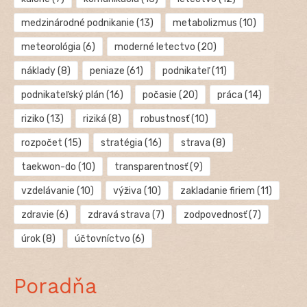
medzinárodné podnikanie
(13)
metabolizmus
(10)
meteorológia
(6)
moderné letectvo
(20)
náklady
(8)
peniaze
(61)
podnikateľ
(11)
podnikateľský plán
(16)
počasie
(20)
práca
(14)
riziko
(13)
riziká
(8)
robustnosť
(10)
rozpočet
(15)
stratégia
(16)
strava
(8)
taekwon-do
(10)
transparentnosť
(9)
vzdelávanie
(10)
výživa
(10)
zakladanie firiem
(11)
zdravie
(6)
zdravá strava
(7)
zodpovednosť
(7)
úrok
(8)
účtovníctvo
(6)
Poradňa