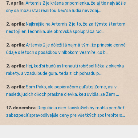
7. apríla
:
Artemis 2 je krásna pripomienka, že aj tie najväčšie
sny sa môžu stať realitou, keď sa ľudia nevzdaj...
2. apríla
:
Najkrajšie na Artemis 2 je to, že za týmto štartom
nestojí len technika, ale obrovská spolupráca ľud...
2. apríla
:
Artemis 2 je dôležitá najmä tým, že prinesie cenné
údaje o letoch s posádkou v hlbokom vesmíre, čo b...
2. apríla
:
Hej, keď si budú astronauti robiť selfíčka z okienka
rakety, a vzadu bude guľa, teda z ich pohľadu p...
2. apríla
:
Som Pako, ale popieračom guľatej Zeme, asi v
nasledujúcich dňoch praskne cievka, keď uvidia, že Zem ...
17. decembra
:
Regulácia cien taxislužieb by mohla pomôcť
zabezpečiť spravodlivejšie ceny pre všetkých spotrebiteľo...