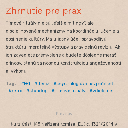
Zhrnutie pre prax
Tímové rituály nie sú „ďalšie mítingy“, ale
disciplinované mechanizmy na koordináciu, učenie a
posilnenie kultúry. Majú jasný účel, spravodlivú
štruktúru, merateľné výstupy a pravidelnú revíziu. Ak
ich zavediete premyslene a budete dôsledne merať
prínosy, stanú sa nosnou konštrukciou angažovanosti
aj výkonu.
Tag:
1+1
demá
psychologická bezpečnosť
retro
standup
Tímové rituály
zdieľanie
Previous
Navigácia
Previous
Kurz Část 145 Nařízení komise (EU) č. 1321/2014 v