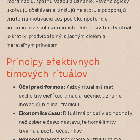
koordináciu, spätnú väzbu a uznanie. Psychologicky
ukotvujú očakávania, znižujú neistotu a podporujú
vnútornú motiváciu cez pocit kompetencie,
autonómie a spolupatričnosti. Dobre navrhnutý rituál
je krátky, predvídateľný, s jasným cieľom a
merateľným prínosom.
Princípy efektívnych
tímových rituálov
Účel pred formou:
Každý rituál má mať
explicitný cieľ (koordinácia, učenie, uznanie,
inovácie), nie iba „tradíciu“.
Ekonomika času:
Rituál má pridať viac hodnoty
než zoberie času; nastavujte horné limity
trvania a počtu účastníkov.
Rovnosť hlasov:
Moderácia a štruktúra majú