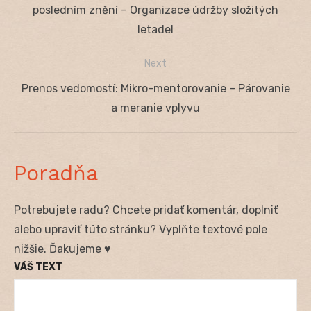
v
post:
posledním znění – Organizace údržby složitých
článku
letadel
Next
Next
Prenos vedomostí: Mikro-mentorovanie – Párovanie
post:
a meranie vplyvu
Poradňa
Potrebujete radu? Chcete pridať komentár, doplniť
alebo upraviť túto stránku? Vyplňte textové pole
nižšie. Ďakujeme ♥
VÁŠ TEXT