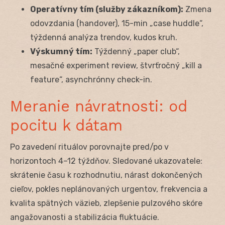
Operatívny tím (služby zákazníkom):
Zmena
odovzdania (handover), 15-min „case huddle“,
týždenná analýza trendov, kudos kruh.
Výskumný tím:
Týždenný „paper club“,
mesačné experiment review, štvrťročný „kill a
feature“, asynchrónny check-in.
Meranie návratnosti: od
pocitu k dátam
Po zavedení rituálov porovnajte pred/po v
horizontoch 4–12 týždňov. Sledované ukazovatele:
skrátenie času k rozhodnutiu, nárast dokončených
cieľov, pokles neplánovaných urgentov, frekvencia a
kvalita spätných väzieb, zlepšenie pulzového skóre
angažovanosti a stabilizácia fluktuácie.