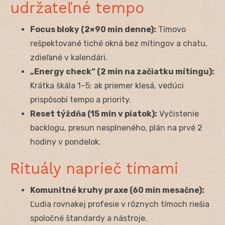
udržateľné tempo
Focus bloky (2×90 min denne):
Tímovo
rešpektované tiché okná bez mítingov a chatu,
zdieľané v kalendári.
„Energy check“ (2 min na začiatku mítingu):
Krátka škála 1–5; ak priemer klesá, vedúci
prispôsobí tempo a priority.
Reset týždňa (15 min v piatok):
Vyčistenie
backlogu, presun nesplneného, plán na prvé 2
hodiny v pondelok.
Rituály naprieč tímami
Komunitné kruhy praxe (60 min mesačne):
Ľudia rovnakej profesie v rôznych tímoch riešia
spoločné štandardy a nástroje.