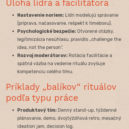
Úloha lídra a facilitátora
Nastavenie noriem:
Lídri modelujú správanie
(príprava, načasovanie, rešpekt k timeboxu).
Psychologické bezpečie:
Otvorené otázky,
legitimizácia nesúhlasu, pravidlo „challenge the
idea, not the person“.
Rozvoj moderátorov:
Rotácia facilitácie a
spätná väzba na vedenie rituálu zvyšuje
kompetenciu celého tímu.
Príklady „balíkov“ rituálov
podľa typu práce
Produktový tím:
Denný stand-up, týždenné
plánovanie, demo, dvojtýždňová retro, mesačný
ideation jam, decision log.