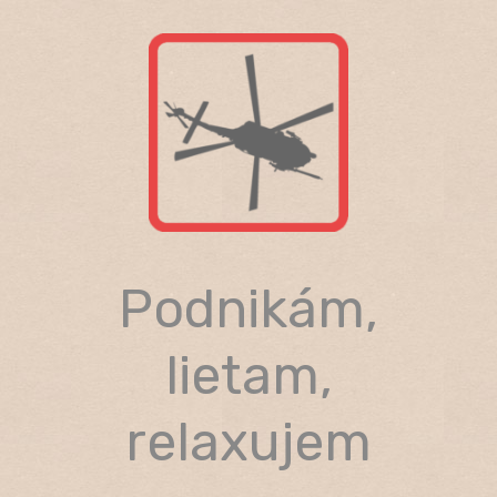
Skip
to
content
Podnikám,
lietam,
relaxujem