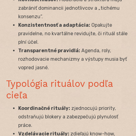
zabrániť dominancii jednotlivcov a „tichému
konsenzu“.
Konzistentnosť a adaptácia:
Opakujte
pravidelne, no kvartálne revidujte, či rituál stále
plní účel.
Transparentné pravidlá:
Agenda, roly,
rozhodovacie mechanizmy a výstupy musia byť
vopred jasné.
Typológia rituálov podľa
cieľa
Koordinačné rituály:
zjednocujú priority,
odstraňujú blokery a zabezpečujú plynulosť
práce.
Vzdelávacie rituály:
zdieľajú know-how,