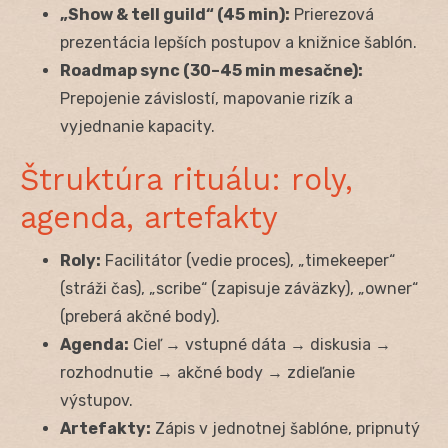
„Show & tell guild“ (45 min):
Prierezová
prezentácia lepších postupov a knižnice šablón.
Roadmap sync (30–45 min mesačne):
Prepojenie závislostí, mapovanie rizík a
vyjednanie kapacity.
Štruktúra rituálu: roly,
agenda, artefakty
Roly:
Facilitátor (vedie proces), „timekeeper“
(stráži čas), „scribe“ (zapisuje záväzky), „owner“
(preberá akčné body).
Agenda:
Cieľ → vstupné dáta → diskusia →
rozhodnutie → akčné body → zdieľanie
výstupov.
Artefakty:
Zápis v jednotnej šablóne, pripnutý