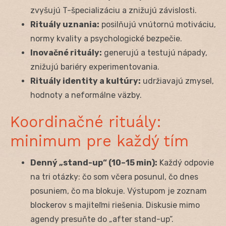
zvyšujú T-špecializáciu a znižujú závislosti.
Rituály uznania:
posilňujú vnútornú motiváciu,
normy kvality a psychologické bezpečie.
Inovačné rituály:
generujú a testujú nápady,
znižujú bariéry experimentovania.
Rituály identity a kultúry:
udržiavajú zmysel,
hodnoty a neformálne väzby.
Koordinačné rituály:
minimum pre každý tím
Denný „stand-up“ (10–15 min):
Každý odpovie
na tri otázky: čo som včera posunul, čo dnes
posuniem, čo ma blokuje. Výstupom je zoznam
blockerov s majiteľmi riešenia. Diskusie mimo
agendy presuňte do „after stand-up“.