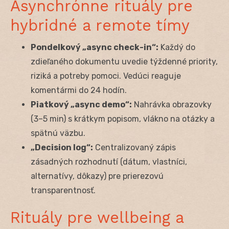
Asynchrónne rituály pre
hybridné a remote tímy
Pondelkový „async check-in“:
Každý do
zdieľaného dokumentu uvedie týždenné priority,
riziká a potreby pomoci. Vedúci reaguje
komentármi do 24 hodín.
Piatkový „async demo“:
Nahrávka obrazovky
(3–5 min) s krátkym popisom, vlákno na otázky a
spätnú väzbu.
„Decision log“:
Centralizovaný zápis
zásadných rozhodnutí (dátum, vlastníci,
alternatívy, dôkazy) pre prierezovú
transparentnosť.
Rituály pre wellbeing a