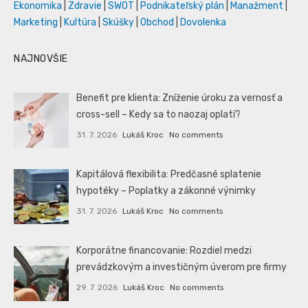
Ekonomika
|
Zdravie
|
SWOT
|
Podnikateľský plán
|
Manažment
|
Marketing
|
Kultúra
|
Skúšky
|
Obchod
|
Dovolenka
NAJNOVŠIE
Benefit pre klienta: Zníženie úroku za vernosť a
cross-sell – Kedy sa to naozaj oplatí?
31. 7. 2026
Lukáš Kroc
No comments
Kapitálová flexibilita: Predčasné splatenie
hypotéky – Poplatky a zákonné výnimky
31. 7. 2026
Lukáš Kroc
No comments
Korporátne financovanie: Rozdiel medzi
prevádzkovým a investičným úverom pre firmy
29. 7. 2026
Lukáš Kroc
No comments