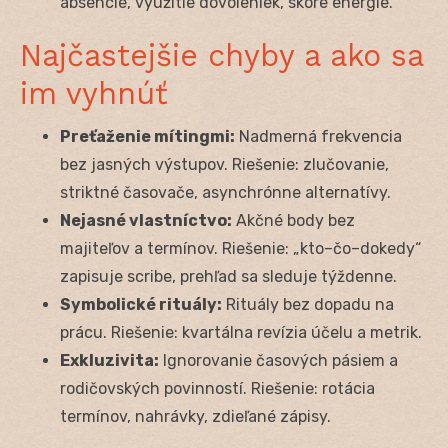
absencie, využitie dovoleniek, skóre energie.
Najčastejšie chyby a ako sa
im vyhnúť
Preťaženie mítingmi:
Nadmerná frekvencia
bez jasných výstupov. Riešenie: zlučovanie,
striktné časovače, asynchrónne alternatívy.
Nejasné vlastníctvo:
Akčné body bez
majiteľov a termínov. Riešenie: „kto–čo–dokedy“
zapisuje scribe, prehľad sa sleduje týždenne.
Symbolické rituály:
Rituály bez dopadu na
prácu. Riešenie: kvartálna revízia účelu a metrik.
Exkluzivita:
Ignorovanie časových pásiem a
rodičovských povinností. Riešenie: rotácia
termínov, nahrávky, zdieľané zápisy.