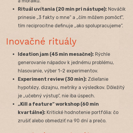
a morálku.
Rituál uvítania (20 min pri nástupe):
Nováčik
prinesie „3 fakty o mne“ a „čím môžem pomôcť“,
tím reciprocitne definuje „ako spolupracujeme“.
Inovačné rituály
Ideation jam (45 min mesačne):
Rýchle
generovanie nápadov k jednému problému,
hlasovanie, výber 1–2 experimentov.
Experiment review (30 min):
Zdieľanie
hypotézy, dizajnu, metriky a výsledkov. Dôležitý
je „učebný výstup“, nie iba úspech.
„Kill a feature“ workshop (60 min
kvartálne):
Kritické hodnotenie portfólia: čo
zrušiť alebo obmedziť na 90 dní a prečo.