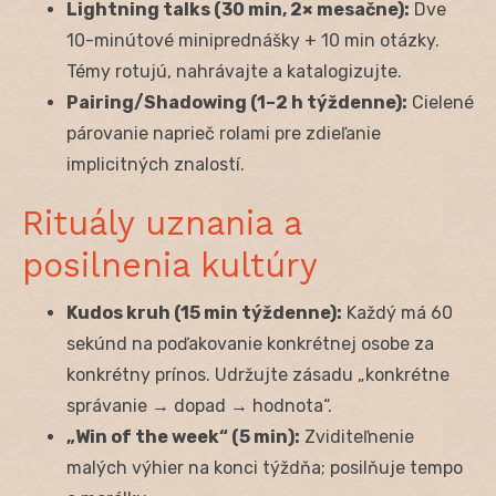
Lightning talks (30 min, 2× mesačne):
Dve
10-minútové miniprednášky + 10 min otázky.
Témy rotujú, nahrávajte a katalogizujte.
Pairing/Shadowing (1–2 h týždenne):
Cielené
párovanie naprieč rolami pre zdieľanie
implicitných znalostí.
Rituály uznania a
posilnenia kultúry
Kudos kruh (15 min týždenne):
Každý má 60
sekúnd na poďakovanie konkrétnej osobe za
konkrétny prínos. Udržujte zásadu „konkrétne
správanie → dopad → hodnota“.
„Win of the week“ (5 min):
Zviditeľnenie
malých výhier na konci týždňa; posilňuje tempo