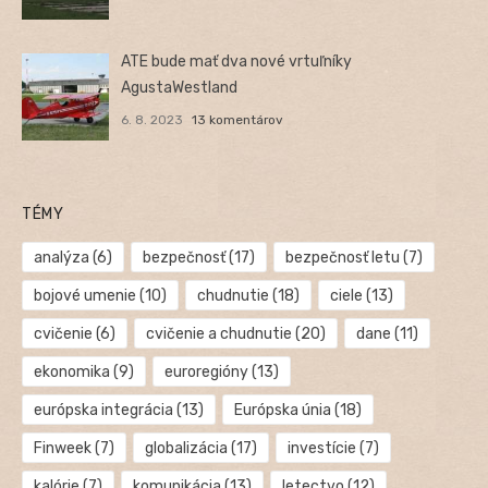
ATE bude mať dva nové vrtuľníky
AgustaWestland
6. 8. 2023
13 komentárov
TÉMY
analýza
(6)
bezpečnosť
(17)
bezpečnosť letu
(7)
bojové umenie
(10)
chudnutie
(18)
ciele
(13)
cvičenie
(6)
cvičenie a chudnutie
(20)
dane
(11)
ekonomika
(9)
euroregióny
(13)
európska integrácia
(13)
Európska únia
(18)
Finweek
(7)
globalizácia
(17)
investície
(7)
kalórie
(7)
komunikácia
(13)
letectvo
(12)