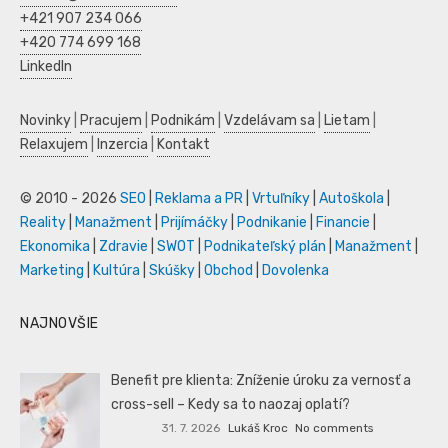
+421 907 234 066
+420 774 699 168
LinkedIn
Novinky
|
Pracujem
|
Podnikám
|
Vzdelávam sa
|
Lietam
|
Relaxujem
|
Inzercia
|
Kontakt
© 2010 - 2026
SEO
|
Reklama a PR
|
Vrtuľníky
|
Autoškola
|
Reality
|
Manažment
|
Prijímáčky
|
Podnikanie
|
Financie
|
Ekonomika
|
Zdravie
|
SWOT
|
Podnikateľský plán
|
Manažment
|
Marketing
|
Kultúra
|
Skúšky
|
Obchod
|
Dovolenka
NAJNOVŠIE
Benefit pre klienta: Zníženie úroku za vernosť a
cross-sell – Kedy sa to naozaj oplatí?
31. 7. 2026
Lukáš Kroc
No comments