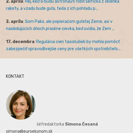
2. apríla
:
Hej, keď si budú astronauti robiť selfíčka z okienka
rakety, a vzadu bude guľa, teda z ich pohľadu p...
2. apríla
:
Som Pako, ale popieračom guľatej Zeme, asi v
nasledujúcich dňoch praskne cievka, keď uvidia, že Zem ...
17. decembra
:
Regulácia cien taxislužieb by mohla pomôcť
zabezpečiť spravodlivejšie ceny pre všetkých spotrebiteľo...
KONTAKT
šéfredaktorka
Simona Česaná
simona@euroekonom.sk