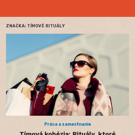
ZNAČKA:
TÍMOVÉ RITUÁLY
Práca a zamestnanie
Tímová kohézia: Rituály, ktoré