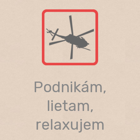
Skip
to
content
Podnikám,
lietam,
relaxujem