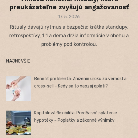
preukázateľne zvyšujú angažovanosť
Posted
17. 5. 2026
on
Rituály dávajú rytmus a bezpečie: krátke standupy,
retrospektívy, 1:1 a demá držia informácie v obehu a
problémy pod kontrolou.
NAJNOVŠIE
Benefit pre klienta: Zníženie úroku za vernosť a
cross-sell – Kedy sa to naozaj oplatí?
Kapitálová flexibilita: Predčasné splatenie
hypotéky – Poplatky a zákonné výnimky