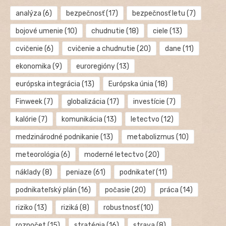
analýza
(6)
bezpečnosť
(17)
bezpečnosť letu
(7)
bojové umenie
(10)
chudnutie
(18)
ciele
(13)
cvičenie
(6)
cvičenie a chudnutie
(20)
dane
(11)
ekonomika
(9)
euroregióny
(13)
európska integrácia
(13)
Európska únia
(18)
Finweek
(7)
globalizácia
(17)
investície
(7)
kalórie
(7)
komunikácia
(13)
letectvo
(12)
medzinárodné podnikanie
(13)
metabolizmus
(10)
meteorológia
(6)
moderné letectvo
(20)
náklady
(8)
peniaze
(61)
podnikateľ
(11)
podnikateľský plán
(16)
počasie
(20)
práca
(14)
riziko
(13)
riziká
(8)
robustnosť
(10)
rozpočet
(15)
stratégia
(16)
strava
(8)