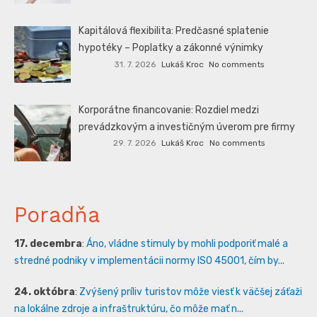
Kapitálová flexibilita: Predčasné splatenie
hypotéky – Poplatky a zákonné výnimky
31. 7. 2026
Lukáš Kroc
No comments
Korporátne financovanie: Rozdiel medzi
prevádzkovým a investičným úverom pre firmy
29. 7. 2026
Lukáš Kroc
No comments
Poradňa
17. decembra
:
Áno, vládne stimuly by mohli podporiť malé a
stredné podniky v implementácii normy ISO 45001, čím by...
24. októbra
:
Zvýšený príliv turistov môže viesť k väčšej záťaži
na lokálne zdroje a infraštruktúru, čo môže mať n...