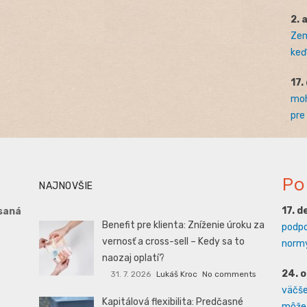
2. 
Zem
keď 
17.
moh
pre
Po
NAJNOVŠIE
17. 
saná
Benefit pre klienta: Zníženie úroku za
podpo
vernosť a cross-sell – Kedy sa to
normy
naozaj oplatí?
24. 
31. 7. 2026
Lukáš Kroc
No comments
väčšej
Kapitálová flexibilita: Predčasné
môže 