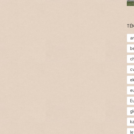
TÉ
a
b
c
c
e
e
E
gl
ka
l