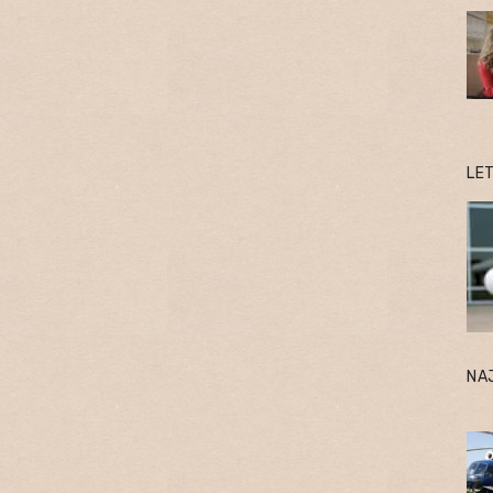
LE
NA