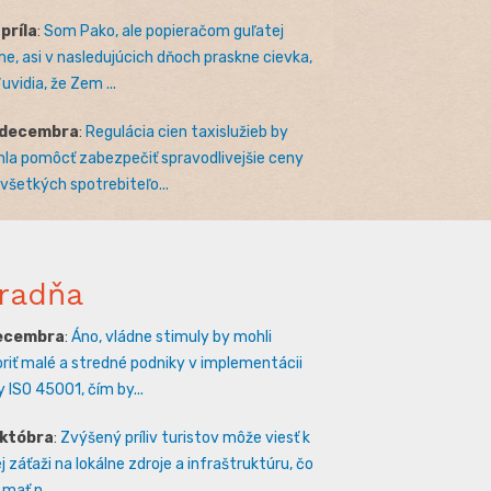
apríla
:
Som Pako, ale popieračom guľatej
e, asi v nasledujúcich dňoch praskne cievka,
uvidia, že Zem ...
 decembra
:
Regulácia cien taxislužieb by
la pomôcť zabezpečiť spravodlivejšie ceny
 všetkých spotrebiteľo...
radňa
decembra
:
Áno, vládne stimuly by mohli
riť malé a stredné podniky v implementácii
 ISO 45001, čím by...
októbra
:
Zvýšený príliv turistov môže viesť k
 záťaži na lokálne zdroje a infraštruktúru, čo
mať n...