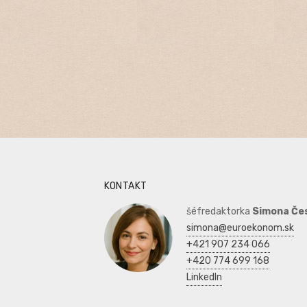
KONTAKT
šéfredaktorka
Simona Če
simona@euroekonom.sk
+421 907 234 066
+420 774 699 168
LinkedIn