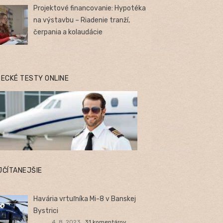
Projektové financovanie: Hypotéka
na výstavbu – Riadenie tranží,
čerpania a kolaudácie
TECKÉ TESTY ONLINE
JČÍTANEJŠIE
Havária vrtuľníka Mi-8 v Banskej
Bystrici
4. 8. 2023
31 komentárov