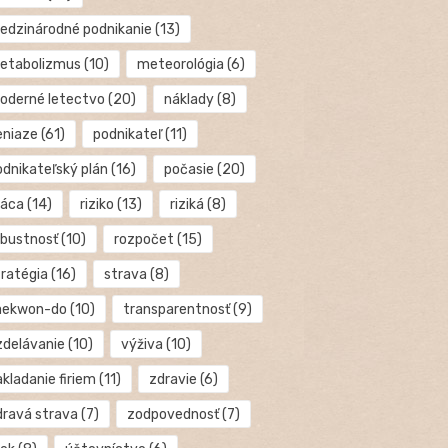
edzinárodné podnikanie
(13)
etabolizmus
(10)
meteorológia
(6)
oderné letectvo
(20)
náklady
(8)
eniaze
(61)
podnikateľ
(11)
odnikateľský plán
(16)
počasie
(20)
ráca
(14)
riziko
(13)
riziká
(8)
obustnosť
(10)
rozpočet
(15)
tratégia
(16)
strava
(8)
aekwon-do
(10)
transparentnosť
(9)
zdelávanie
(10)
výživa
(10)
kladanie firiem
(11)
zdravie
(6)
dravá strava
(7)
zodpovednosť
(7)