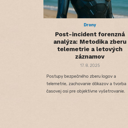
Drony
Post-incident forenzná
analýza: Metodika zberu
telemetrie a letových
záznamov
Posted
17. 8. 2025
on
Postupy bezpečného zberu logov a
telemetrie, zachovanie dôkazov a tvorba
časovej osi pre objektívne vyšetrovanie.