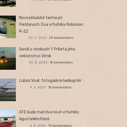
Novozéladská farma pri
Piešťanoch: Dva vrtuľníky Robinson
R-22
30. 5. 2023
29 komentárov
Seriál o vírnikoch 1: Prilieta jeho
veličenstvo Vírnik
30. 8. 2023
15 komentárov
Ľuboš Vnuk: fotogaléria helikoptér
4. 6. 2023
15 komentárov
ATE bude mať dva nové vrtuľníky
AgustaWestland
6. 8. 2023
13 komentárov