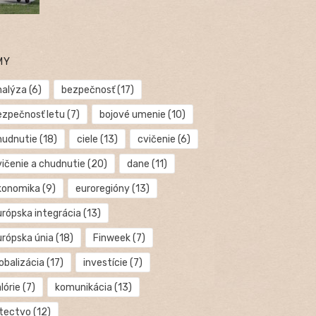
MY
nalýza
(6)
bezpečnosť
(17)
ezpečnosť letu
(7)
bojové umenie
(10)
hudnutie
(18)
ciele
(13)
cvičenie
(6)
vičenie a chudnutie
(20)
dane
(11)
konomika
(9)
euroregióny
(13)
urópska integrácia
(13)
urópska únia
(18)
Finweek
(7)
obalizácia
(17)
investície
(7)
lórie
(7)
komunikácia
(13)
etectvo
(12)