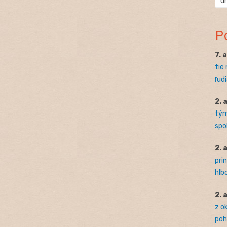
ú
P
7. 
tie
ľudi
2. 
tým
spo
2. 
pri
hlb
2. 
z o
pohľ