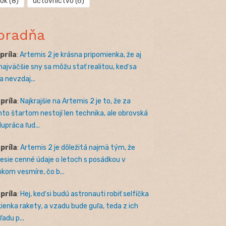
rok
(8)
účtovníctvo
(6)
oradňa
apríla
:
Artemis 2 je krásna pripomienka, že aj
 najväčšie sny sa môžu stať realitou, keď sa
a nevzdaj...
apríla
:
Najkrajšie na Artemis 2 je to, že za
to štartom nestojí len technika, ale obrovská
lupráca ľud...
apríla
:
Artemis 2 je dôležitá najmä tým, že
nesie cenné údaje o letoch s posádkou v
okom vesmíre, čo b...
apríla
:
Hej, keď si budú astronauti robiť selfíčka
kienka rakety, a vzadu bude guľa, teda z ich
adu p...