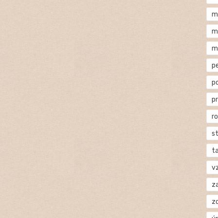
m
m
m
p
p
p
r
s
t
v
za
z