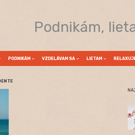
Podnikám, liet
PODNIKÁM
VZDELÁVAM SA
LIETAM
RELAXUJ
IDENTE
NA