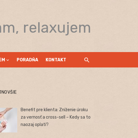
am, relaxujem
EM
PORADŇA
KONTAKT
JNOVŠIE
Benefit pre klienta: Zníženie úroku
za vernosť a cross-sell – Kedy sa to
naozaj oplatí?