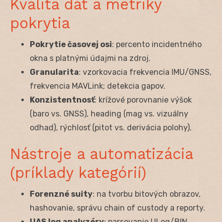
Kvalita dát a metriky
pokrytia
Pokrytie časovej osi
: percento incidentného
okna s platnými údajmi na zdroj.
Granularita
: vzorkovacia frekvencia IMU/GNSS,
frekvencia MAVLink; detekcia gapov.
Konzistentnosť
: krížové porovnanie výšok
(baro vs. GNSS), heading (mag vs. vizuálny
odhad), rýchlosť (pitot vs. derivácia polohy).
Nástroje a automatizácia
(príklady kategórií)
Forenzné suity
: na tvorbu bitových obrazov,
hashovanie, správu chain of custody a reporty.
UAS log analyzéry
: parsovanie ULog/BIN,