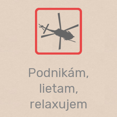
Skip
to
content
Podnikám,
lietam,
relaxujem