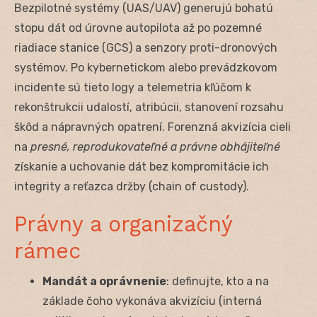
Bezpilotné systémy (UAS/UAV) generujú bohatú
stopu dát od úrovne autopilota až po pozemné
riadiace stanice (GCS) a senzory proti-dronových
systémov. Po kybernetickom alebo prevádzkovom
incidente sú tieto logy a telemetria kľúčom k
rekonštrukcii udalostí, atribúcii, stanovení rozsahu
škôd a nápravných opatrení. Forenzná akvizícia cieli
na
presné, reprodukovateľné a právne obhájiteľné
získanie a uchovanie dát bez kompromitácie ich
integrity a reťazca držby (chain of custody).
Právny a organizačný
rámec
Mandát a oprávnenie
: definujte, kto a na
základe čoho vykonáva akvizíciu (interná