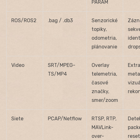
PARAM
ROS/ROS2
.bag / .db3
Senzorické
Zázn
topiky,
sekve
odometria,
ident
plánovanie
drop
Video
SRT/MPEG-
Overlay
Extr
TS/MP4
telemetria,
meta;
časové
vizuá
značky,
rekon
smer/zoom
Siete
PCAP/Netflow
RTSP, RTP,
Dete
MAVLink-
packe
over-
reset