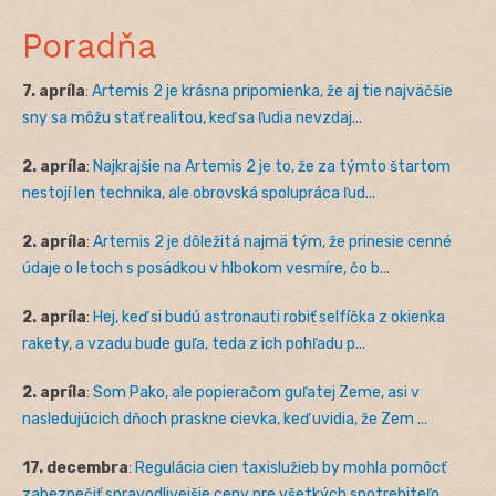
Poradňa
7. apríla
:
Artemis 2 je krásna pripomienka, že aj tie najväčšie
sny sa môžu stať realitou, keď sa ľudia nevzdaj...
2. apríla
:
Najkrajšie na Artemis 2 je to, že za týmto štartom
nestojí len technika, ale obrovská spolupráca ľud...
2. apríla
:
Artemis 2 je dôležitá najmä tým, že prinesie cenné
údaje o letoch s posádkou v hlbokom vesmíre, čo b...
2. apríla
:
Hej, keď si budú astronauti robiť selfíčka z okienka
rakety, a vzadu bude guľa, teda z ich pohľadu p...
2. apríla
:
Som Pako, ale popieračom guľatej Zeme, asi v
nasledujúcich dňoch praskne cievka, keď uvidia, že Zem ...
17. decembra
:
Regulácia cien taxislužieb by mohla pomôcť
zabezpečiť spravodlivejšie ceny pre všetkých spotrebiteľo...