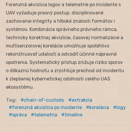
Forenzná akvizícia logov a telemetrie po incidente s
UAV vyžaduje presný postup, disciplinované
zachovanie integrity a hlboké znalosti formátov i
systémov. Kombinácia správneho právneho rámca,
technicky korektnej akvizície, časovej normalizácie a
multisenzorovej korelácie umožňuje spoľahlivo
rekonštruovať udalosti a odvodiť účinné nápravné
opatrenia. Systematický prístup znižuje riziko sporov
o dôkaznú hodnotu a zrýchľuje prechod od incidentu
k zlepšenej kybernetickej odolnosti celého UAS
ekosystému.
Tag:
chain-of-custody
extrakcia
forenzná akvizícia po incidente
korelácia
logy
správa
telemetria
timeline