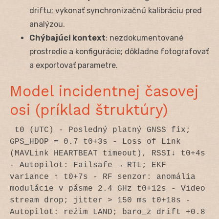
driftu; vykonať synchronizačnú kalibráciu pred
analýzou.
Chýbajúci kontext
: nezdokumentované
prostredie a konfigurácie; dôkladne fotografovať
a exportovať parametre.
Model incidentnej časovej
osi (príklad štruktúry)
 t0 (UTC) - Posledný platný GNSS fix; 
GPS_HDOP = 0.7 t0+3s - Loss of Link 
(MAVLink HEARTBEAT timeout), RSSI↓ t0+4s 
- Autopilot: Failsafe → RTL; EKF 
variance ↑ t0+7s - RF senzor: anomália 
modulácie v pásme 2.4 GHz t0+12s - Video 
stream drop; jitter > 150 ms t0+18s - 
Autopilot: režim LAND; baro_z drift +0.8 