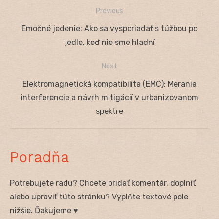
Previous
Navigácia
Previous
Emočné jedenie: Ako sa vysporiadať s túžbou po
v
post:
jedle, keď nie sme hladní
článku
Next
Next
Elektromagnetická kompatibilita (EMC): Merania
post:
interferencie a návrh mitigácií v urbanizovanom
spektre
Poradňa
Potrebujete radu? Chcete pridať komentár, doplniť
alebo upraviť túto stránku? Vyplňte textové pole
nižšie. Ďakujeme ♥