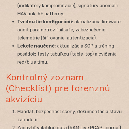
(indikátory kompromitácie), signatúry anomálií
MAVLink, RF patterny.
Tvrdnutie konfigurácií
: aktualizácia firmware,
audit parametrov failsafe, zabezpečenie
telemetrie (šifrovanie, autentizácia).
Lekcie naučené
: aktualizácia SOP a tréning
posádok; testy tabuľkou (table-top) a cvičenia
red/blue tímu.
Kontrolný zoznam
(Checklist) pre forenznú
akvizíciu
Mandát, bezpečnosť scény, dokumentácia stavu
zariadení.
Zachytiť volatilné dáta (RAM, live PCAP, journal).