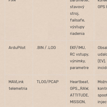
PX4
barometer,
korek
stavový
GPS 
stroj,
failsafe,
výstupy
riadenia
ArduPilot
.BIN / .LOG
EKF/IMU,
Obsa
RC vstupy,
udal
výnimky,
(EV),
parametre
incid
MAVLink
TLOG/PCAP
Heartbeat,
Možn
telemetria
GPS_RAW,
kontr
ATTITUDE,
spoo
MISSION,
injec