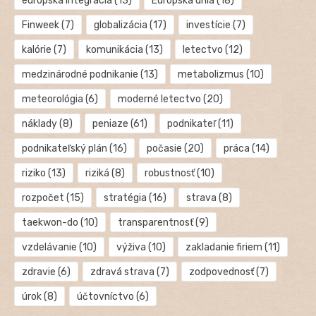
európska integrácia
(13)
Európska únia
(18)
Finweek
(7)
globalizácia
(17)
investície
(7)
kalórie
(7)
komunikácia
(13)
letectvo
(12)
medzinárodné podnikanie
(13)
metabolizmus
(10)
meteorológia
(6)
moderné letectvo
(20)
náklady
(8)
peniaze
(61)
podnikateľ
(11)
podnikateľský plán
(16)
počasie
(20)
práca
(14)
riziko
(13)
riziká
(8)
robustnosť
(10)
rozpočet
(15)
stratégia
(16)
strava
(8)
taekwon-do
(10)
transparentnosť
(9)
vzdelávanie
(10)
výživa
(10)
zakladanie firiem
(11)
zdravie
(6)
zdravá strava
(7)
zodpovednosť
(7)
úrok
(8)
účtovníctvo
(6)