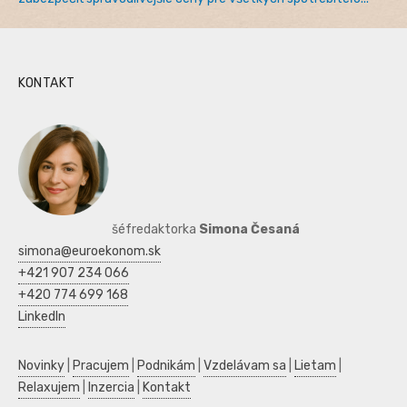
KONTAKT
šéfredaktorka
Simona Česaná
simona@euroekonom.sk
+421 907 234 066
+420 774 699 168
LinkedIn
Novinky
|
Pracujem
|
Podnikám
|
Vzdelávam sa
|
Lietam
|
Relaxujem
|
Inzercia
|
Kontakt