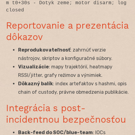
m t0+30s - Dotyk zeme; motor disarm; log 
closed 
Reportovanie a prezentácia
dôkazov
Reprodukovateľnosť
: zahrnúť verzie
nástrojov, skriptov a konfiguračné súbory.
Vizualizácie
: mapy trajektórií, heatmapy
RSSI/jitter, grafy režimov a výnimiek.
Dôkazný balík
: index artefaktov s hashmi, opis
chain of custody, právne obmedzenia publikácie.
Integrácia s post-
incidentnou bezpečnosťou
Back-feed do SOC/blue-team
: IOCs