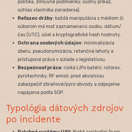
politika, zmluvné podmienky, súdny príkaz,
súhlas vlastníka zariadenia).
Reťazec držby
: každá manipulácia s médiom či
súborom má mať zaznamenanú osobu, dátum/
čas (UTC), účel a kryptografické hash hodnoty.
Ochrana osobných údajov
: minimalizácia
zberu, pseudonymizácia, retenčné lehoty a
prístupové práva v súlade s legislatívou.
Bezpečnosť práce
: riziká LiPo batérií, rotorov,
pyrotechniky, RF emisií; pred akvizíciou
zabezpečiť zbraňové/pyro obvody a odpojenie
napájania podľa SOP.
Typológia dátových zdrojov
po incidente
Palubné systémy UAV
: flight controller (napr.