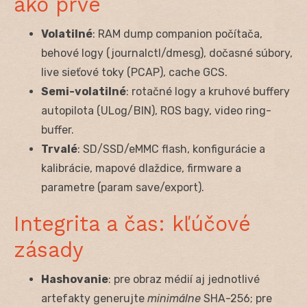
ako prvé
Volatilné
: RAM dump companion počítača,
behové logy (journalctl/dmesg), dočasné súbory,
live sieťové toky (PCAP), cache GCS.
Semi-volatilné
: rotačné logy a kruhové buffery
autopilota (ULog/BIN), ROS bagy, video ring-
buffer.
Trvalé
: SD/SSD/eMMC flash, konfigurácie a
kalibrácie, mapové dlaždice, firmware a
parametre (param save/export).
Integrita a čas: kľúčové
zásady
Hashovanie
: pre obraz médií aj jednotlivé
artefakty generujte
minimálne
SHA-256; pre