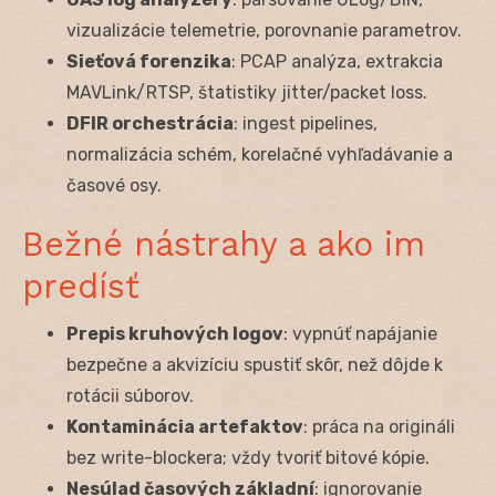
vizualizácie telemetrie, porovnanie parametrov.
Sieťová forenzika
: PCAP analýza, extrakcia
MAVLink/RTSP, štatistiky jitter/packet loss.
DFIR orchestrácia
: ingest pipelines,
normalizácia schém, korelačné vyhľadávanie a
časové osy.
Bežné nástrahy a ako im
predísť
Prepis kruhových logov
: vypnúť napájanie
bezpečne a akvizíciu spustiť skôr, než dôjde k
rotácii súborov.
Kontaminácia artefaktov
: práca na origináli
bez write-blockera; vždy tvoriť bitové kópie.
Nesúlad časových základní
: ignorovanie