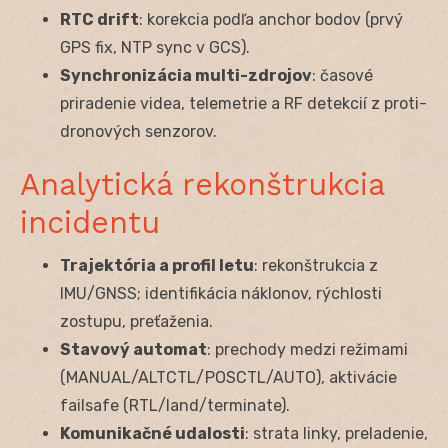
RTC drift
: korekcia podľa anchor bodov (prvý
GPS fix, NTP sync v GCS).
Synchronizácia multi-zdrojov
: časové
priradenie videa, telemetrie a RF detekcií z proti-
dronových senzorov.
Analytická rekonštrukcia
incidentu
Trajektória a profil letu
: rekonštrukcia z
IMU/GNSS; identifikácia náklonov, rýchlosti
zostupu, preťaženia.
Stavový automat
: prechody medzi režimami
(MANUAL/ALTCTL/POSCTL/AUTO), aktivácie
failsafe (RTL/land/terminate).
Komunikačné udalosti
: strata linky, preladenie,