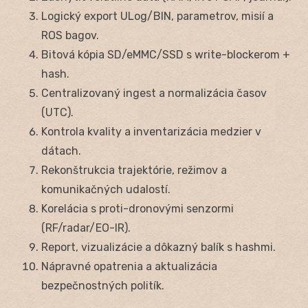
Logický export ULog/BIN, parametrov, misií a
ROS bagov.
Bitová kópia SD/eMMC/SSD s write-blockerom +
hash.
Centralizovaný ingest a normalizácia časov
(UTC).
Kontrola kvality a inventarizácia medzier v
dátach.
Rekonštrukcia trajektórie, režimov a
komunikačných udalostí.
Korelácia s proti-dronovými senzormi
(RF/radar/EO-IR).
Report, vizualizácie a dôkazný balík s hashmi.
Nápravné opatrenia a aktualizácia
bezpečnostných politík.