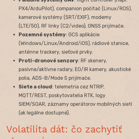
PX4/ArduPilot), companion počítač (Linux/ROS),
kamerové systémy (SRT/EXIF), modemy
(LTE/5G), RF linky (C2/video), GNSS prijímače.
Pozemné systémy
: GCS aplikácie
(Windows/Linux/Android/iOS), rádiové stanice,
anténne trackery, sieťové prvky.
Proti-dronové senzory
: RF skenery,
pasívne/aktívne radary, EO/IR kamery, akustické
polia, ADS-B/Mode S prijímače.
Siete a cloud
: telemetria cez NTRIP,
MQTT/REST, poskytovatelia RTK, logy
SIEM/SOAR, záznamy operátorov mobilných sietí
(ak legálne dostupné).
Volatilita dát: čo zachytiť