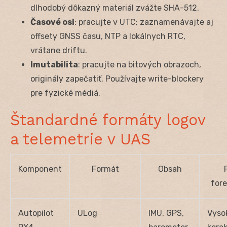
dlhodobý dôkazný materiál zvážte SHA-512.
Časové osi
: pracujte v UTC; zaznamenávajte aj
offsety GNSS času, NTP a lokálnych RTC,
vrátane driftu.
Imutabilita
: pracujte na bitových obrazoch,
originály zapečatiť. Používajte write-blockery
pre fyzické médiá.
Štandardné formáty logov
a telemetrie v UAS
Komponent
Formát
Obsah
for
Autopilot
ULog
IMU, GPS,
Vysok