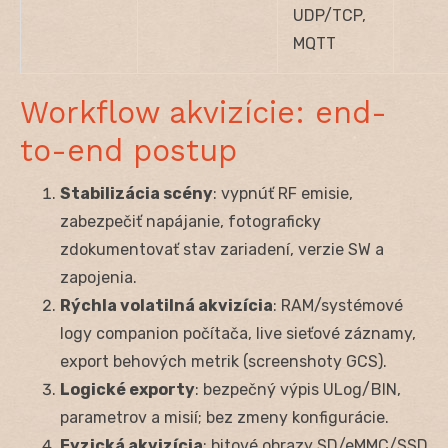
UDP/TCP,
MQTT
Workflow akvizície: end-
to-end postup
Stabilizácia scény
: vypnúť RF emisie,
zabezpečiť napájanie, fotograficky
zdokumentovať stav zariadení, verzie SW a
zapojenia.
Rýchla volatilná akvizícia
: RAM/systémové
logy companion počítača, live sieťové záznamy,
export behových metrik (screenshoty GCS).
Logické exporty
: bezpečný výpis ULog/BIN,
parametrov a misií; bez zmeny konfigurácie.
Fyzická akvizícia
: bitové obrazy SD/eMMC/SSD