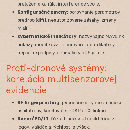
preťaženie kanála, interference score.
Konfiguračné zmeny
: porovnanie parametrov
pred/po (diff), neautorizované zásahy, zmeny
misií.
Kybernetické indikátory
: nezvyčajné MAVLink
príkazy, modifikované firmware identifikátory,
neplatné podpisy, anomálie v ROS grafe.
Proti-dronové systémy:
korelácia multisenzorovej
evidencie
RF fingerprinting
: jedinečné črty modulácie a
oscilátorov; korelovať s PCAP a C2 linkou.
Radar/EO/IR
: fúzia trackov s trajektóriou z
logov; validácia rýchlostí a výšok.