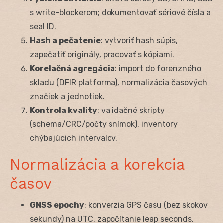
s write-blockerom; dokumentovať sériové čísla a
seal ID.
Hash a pečatenie
: vytvoriť hash súpis,
zapečatiť originály, pracovať s kópiami.
Korelačná agregácia
: import do forenzného
skladu (DFIR platforma), normalizácia časových
značiek a jednotiek.
Kontrola kvality
: validačné skripty
(schema/CRC/počty snímok), inventory
chýbajúcich intervalov.
Normalizácia a korekcia
časov
GNSS epochy
: konverzia GPS času (bez skokov
sekundy) na UTC, započítanie leap seconds.