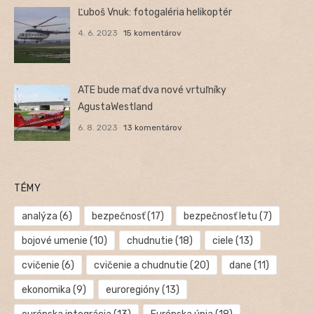
Ľuboš Vnuk: fotogaléria helikoptér
4. 6. 2023
15 komentárov
ATE bude mať dva nové vrtuľníky
AgustaWestland
6. 8. 2023
13 komentárov
TÉMY
analýza
(6)
bezpečnosť
(17)
bezpečnosť letu
(7)
bojové umenie
(10)
chudnutie
(18)
ciele
(13)
cvičenie
(6)
cvičenie a chudnutie
(20)
dane
(11)
ekonomika
(9)
euroregióny
(13)