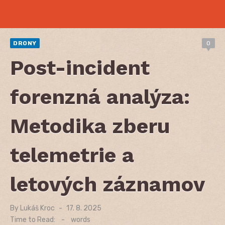
DRONY
0
Post-incident
forenzná analýza:
Metodika zberu
telemetrie a
letových záznamov
By
Lukáš Kroc
Posted
17. 8. 2025
on
Time to Read:
-
words