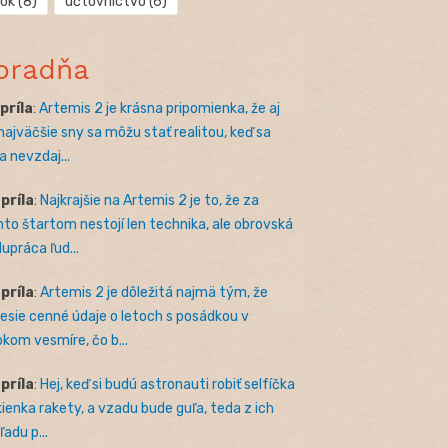
rok
(8)
účtovníctvo
(6)
oradňa
apríla
:
Artemis 2 je krásna pripomienka, že aj
 najväčšie sny sa môžu stať realitou, keď sa
a nevzdaj...
apríla
:
Najkrajšie na Artemis 2 je to, že za
to štartom nestojí len technika, ale obrovská
lupráca ľud...
apríla
:
Artemis 2 je dôležitá najmä tým, že
nesie cenné údaje o letoch s posádkou v
okom vesmíre, čo b...
apríla
:
Hej, keď si budú astronauti robiť selfíčka
kienka rakety, a vzadu bude guľa, teda z ich
adu p...