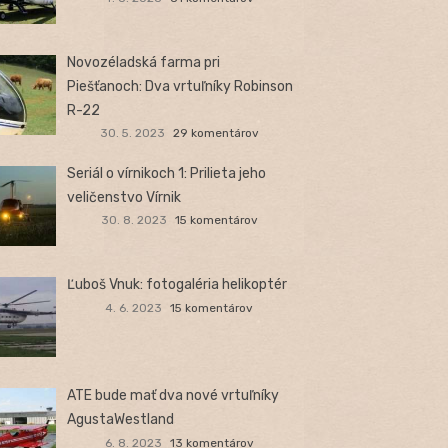
Novozéladská farma pri
Piešťanoch: Dva vrtuľníky Robinson
R-22
30. 5. 2023
29 komentárov
Seriál o vírnikoch 1: Prilieta jeho
veličenstvo Vírnik
30. 8. 2023
15 komentárov
Ľuboš Vnuk: fotogaléria helikoptér
4. 6. 2023
15 komentárov
ATE bude mať dva nové vrtuľníky
AgustaWestland
6. 8. 2023
13 komentárov