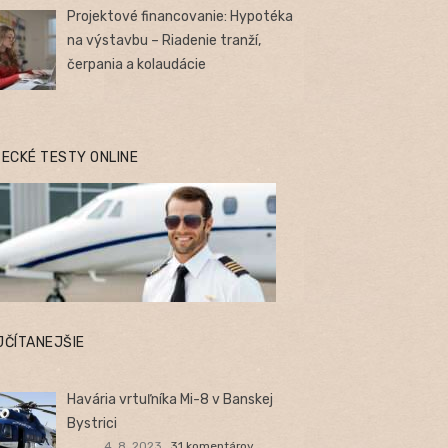
Projektové financovanie: Hypotéka
na výstavbu – Riadenie tranží,
čerpania a kolaudácie
TECKÉ TESTY ONLINE
JČÍTANEJŠIE
Havária vrtuľníka Mi-8 v Banskej
Bystrici
4. 8. 2023
31 komentárov