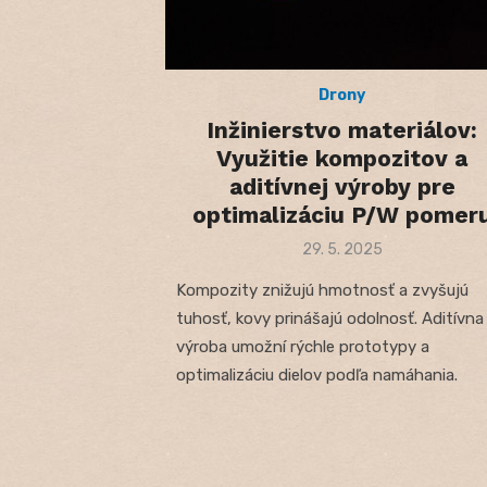
Drony
Inžinierstvo materiálov:
Využitie kompozitov a
aditívnej výroby pre
optimalizáciu P/W pomer
Posted
29. 5. 2025
on
Kompozity znižujú hmotnosť a zvyšujú
tuhosť, kovy prinášajú odolnosť. Aditívna
výroba umožní rýchle prototypy a
optimalizáciu dielov podľa namáhania.