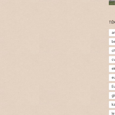
TÉ
a
b
c
c
e
e
E
gl
ka
l