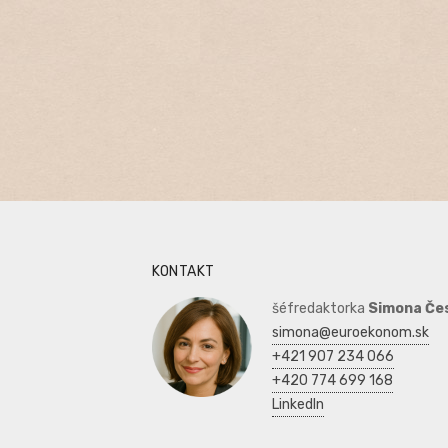
KONTAKT
šéfredaktorka
Simona Če
simona@euroekonom.sk
+421 907 234 066
+420 774 699 168
LinkedIn