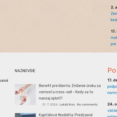
2. 
Zem
keď 
17.
moh
pre
Po
NAJNOVŠIE
17. 
saná
Benefit pre klienta: Zníženie úroku za
podpo
vernosť a cross-sell – Kedy sa to
normy
naozaj oplatí?
24. 
31. 7. 2026
Lukáš Kroc
No comments
väčšej
Kapitálová flexibilita: Predčasné
môže 