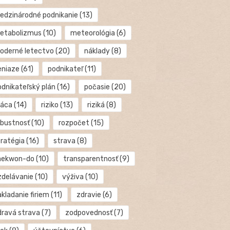
edzinárodné podnikanie
(13)
etabolizmus
(10)
meteorológia
(6)
oderné letectvo
(20)
náklady
(8)
eniaze
(61)
podnikateľ
(11)
odnikateľský plán
(16)
počasie
(20)
ráca
(14)
riziko
(13)
riziká
(8)
obustnosť
(10)
rozpočet
(15)
tratégia
(16)
strava
(8)
aekwon-do
(10)
transparentnosť
(9)
zdelávanie
(10)
výživa
(10)
kladanie firiem
(11)
zdravie
(6)
dravá strava
(7)
zodpovednosť
(7)