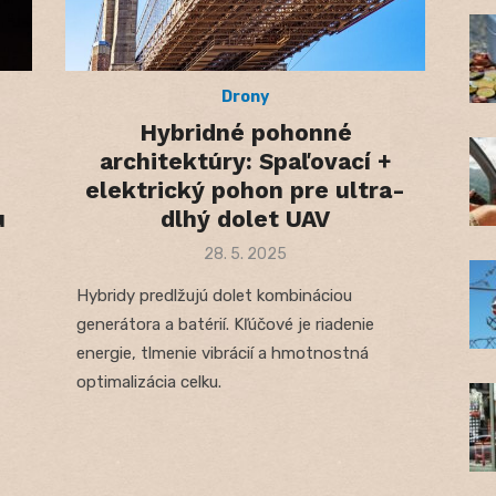
Drony
Hybridné pohonné
architektúry: Spaľovací +
elektrický pohon pre ultra-
u
dlhý dolet UAV
Posted
28. 5. 2025
on
Hybridy predlžujú dolet kombináciou
generátora a batérií. Kľúčové je riadenie
energie, tlmenie vibrácií a hmotnostná
optimalizácia celku.