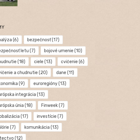
MY
nalýza
(6)
bezpečnosť
(17)
ezpečnosť letu
(7)
bojové umenie
(10)
hudnutie
(18)
ciele
(13)
cvičenie
(6)
vičenie a chudnutie
(20)
dane
(11)
konomika
(9)
euroregióny
(13)
urópska integrácia
(13)
urópska únia
(18)
Finweek
(7)
obalizácia
(17)
investície
(7)
lórie
(7)
komunikácia
(13)
etectvo
(12)