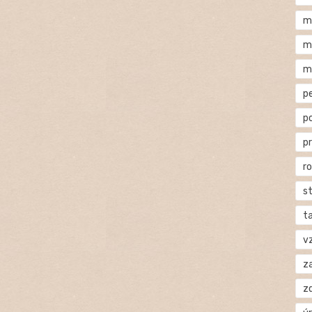
m
m
m
p
p
p
r
s
t
v
za
z