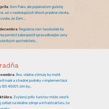
apríla
:
Som Pako, ale popieračom guľatej
e, asi v nasledujúcich dňoch praskne cievka,
uvidia, že Zem ...
 decembra
:
Regulácia cien taxislužieb by
la pomôcť zabezpečiť spravodlivejšie ceny
 všetkých spotrebiteľo...
radňa
decembra
:
Áno, vládne stimuly by mohli
riť malé a stredné podniky v implementácii
 ISO 45001, čím by...
októbra
:
Zvýšený príliv turistov môže viesť k
 záťaži na lokálne zdroje a infraštruktúru, čo
mať n...