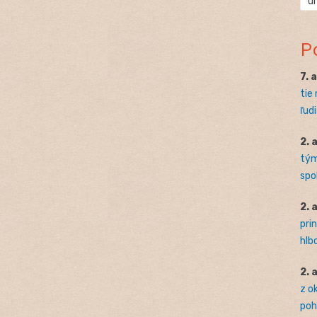
ú
P
7. 
tie
ľudi
2. 
tým
spo
2. 
pri
hlb
2. 
z o
pohľ