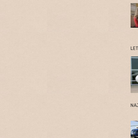
LE
NA