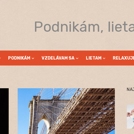
Podnikám, liet
PODNIKÁM
VZDELÁVAM SA
LIETAM
RELAXUJ
NA