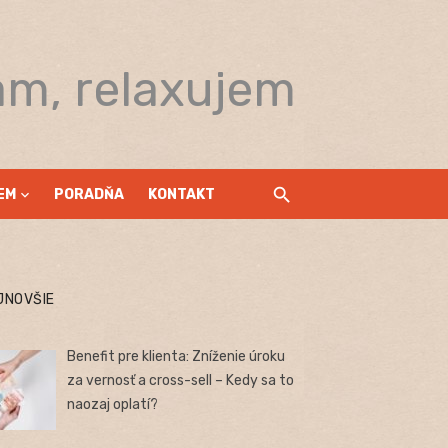
am, relaxujem
EM
PORADŇA
KONTAKT
JNOVŠIE
Benefit pre klienta: Zníženie úroku
za vernosť a cross-sell – Kedy sa to
naozaj oplatí?