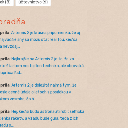
rok
(8)
účtovníctvo
(6)
oradňa
apríla
:
Artemis 2 je krásna pripomienka, že aj
 najväčšie sny sa môžu stať realitou, keď sa
a nevzdaj...
apríla
:
Najkrajšie na Artemis 2 je to, že za
to štartom nestojí len technika, ale obrovská
lupráca ľud...
apríla
:
Artemis 2 je dôležitá najmä tým, že
nesie cenné údaje o letoch s posádkou v
okom vesmíre, čo b...
apríla
:
Hej, keď si budú astronauti robiť selfíčka
kienka rakety, a vzadu bude guľa, teda z ich
adu p...