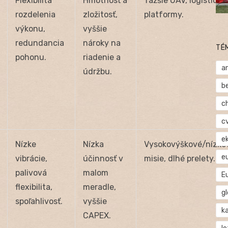
Flexibilita
Hmotnosť a
Ťažšie UAV, logistické
rozdelenia
zložitosť,
platformy.
výkonu,
vyššie
redundancia
nároky na
TÉ
pohonu.
riadenie a
a
údržbu.
b
c
c
e
Nízke
Nízka
Vysokovýškové/nízko
e
vibrácie,
účinnosť v
misie, dlhé prelety.
palivová
malom
E
flexibilita,
meradle,
gl
spoľahlivosť.
vyššie
ka
CAPEX.