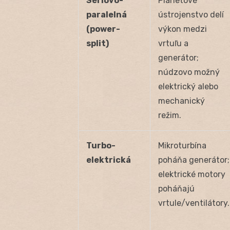
Sériovo-
Planetové
paralelná
ústrojenstvo delí
(power-
výkon medzi
split)
vrtuľu a
generátor;
núdzovo možný
elektrický alebo
mechanický
režim.
Turbo-
Mikroturbína
elektrická
poháňa generátor;
elektrické motory
poháňajú
vrtule/ventilátory.