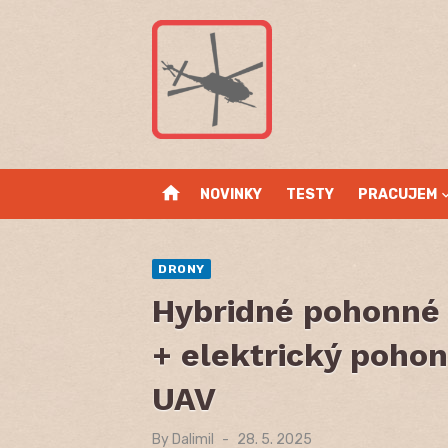
Skip
to
content
home
NOVINKY
TESTY
PRACUJEM
DRONY
Hybridné pohonné 
+ elektrický pohon
UAV
By
Dalimil
Posted
28. 5. 2025