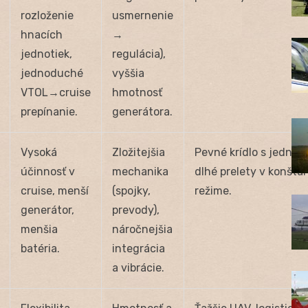
rozloženie
usmernenie
hnacích
→
jednotiek,
regulácia),
jednoduché
vyššia
VTOL→cruise
hmotnosť
prepínanie.
generátora.
Vysoká
Zložitejšia
Pevné krídlo s jednou 
účinnosť v
mechanika
dlhé prelety v konšt
cruise, menší
(spojky,
režime.
generátor,
prevody),
menšia
náročnejšia
batéria.
integrácia
a vibrácie.