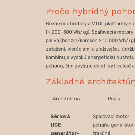
Prečo hybridný pohon
Bežné multirotory a VTOL platformy sú
(≈ 200–300 Wh/kg). Spaľovacie motory (
paliva (benzín/kerosén > 10 000 Wh/kg)
zaťažení, vibráciami a zložitejšou údrž
kombinuje vysokú energetickú hustotu 
pohonu, čím zvyšuje dolet, vytrvalosť 
Základné architektúr
Architektúra
Popis
Sériová
Spaľovací motor
(ICE–
poháňa generátor;
generátor–
trakčné