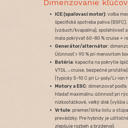
Dimenzovanie kľúčo
ICE (spaľovací motor)
: voľba me
špecifická spotreba paliva (BSFC),
(vzduch/kvapalina), spoľahlivosť
mala pokrývať 60–80 % cruise + re
Generátor/alternátor
: dimenzo
Účinnosť > 90 % pri menovitom bod
Batéria
: kapacita na pokrytie špi
VTOL→cruise, bezpečné pristátie)
(typicky 5–10 C pri Li-poly/Li-ion
Motory a ESC
: dimenzovať podľa
hľadať maximálnu účinnosť pri rýc
nízkootáčkové, veľký disk (vyššia 
Vrtule
: priemer/šírka listu a stú
prevádzky. Pre hybridy je užitočn
zlepšuje rozbeh a brzdenie).