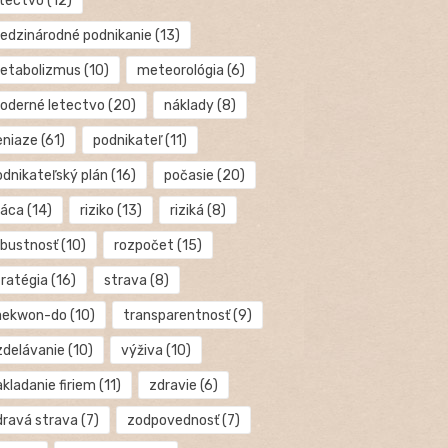
etectvo
(12)
edzinárodné podnikanie
(13)
etabolizmus
(10)
meteorológia
(6)
oderné letectvo
(20)
náklady
(8)
eniaze
(61)
podnikateľ
(11)
odnikateľský plán
(16)
počasie
(20)
ráca
(14)
riziko
(13)
riziká
(8)
obustnosť
(10)
rozpočet
(15)
tratégia
(16)
strava
(8)
aekwon-do
(10)
transparentnosť
(9)
zdelávanie
(10)
výživa
(10)
kladanie firiem
(11)
zdravie
(6)
dravá strava
(7)
zodpovednosť
(7)