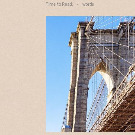
on
Time to Read:
-
words