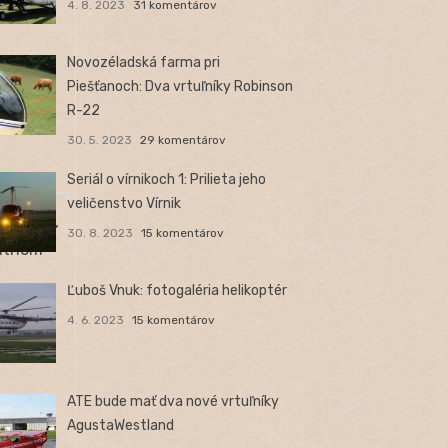
4. 8. 2023
31 komentárov
Novozéladská farma pri
Piešťanoch: Dva vrtuľníky Robinson
R-22
30. 5. 2023
29 komentárov
Seriál o vírnikoch 1: Prilieta jeho
veličenstvo Vírnik
vrtuľou,
30. 8. 2023
15 komentárov
antnom
Ľuboš Vnuk: fotogaléria helikoptér
4. 6. 2023
15 komentárov
ATE bude mať dva nové vrtuľníky
AgustaWestland