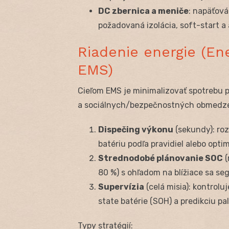
DC zbernica a meniče
: napäťová
požadovaná izolácia, soft-start a
Riadenie energie (E
EMS)
Cieľom EMS je minimalizovať spotrebu p
a sociálnych/bezpečnostných obmedzen
Dispečing výkonu
(sekundy): ro
batériu podľa pravidiel alebo optim
Strednodobé plánovanie SOC
(
80 %) s ohľadom na blížiace sa seg
Supervízia
(celá misia): kontroluje
state batérie (SOH) a predikciu pal
Typy stratégií: