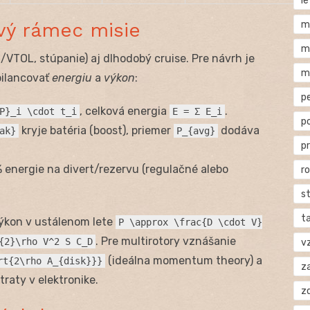
l
vý rámec misie
m
m
/VTOL, stúpanie) aj dlhodobý cruise. Pre návrh je
m
bilancovať
energiu
a
výkon
:
p
, celková energia
.
P}_i \cdot t_i
E = Σ E_i
p
kryje batéria (boost), priemer
dodáva
ak}
P_{avg}
p
 energie na divert/rezervu (regulačné alebo
r
s
t
výkon v ustálenom lete
P \approx \frac{D \cdot V}
. Pre multirotory vznášanie
{2}\rho V^2 S C_D
v
(ideálna momentum theory) a
rt{2\rho A_{disk}}}
za
raty v elektronike.
z