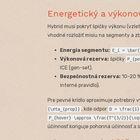
Energetický a výkono
Hybrid musí pokryť špičky výkonu (vzlet
vhodné rozložiť misiu na segmenty a z
Energia segmentu:
E_i = \bar{
Výkonová rezerva:
špičky
P_{pe
ICE (gen-set).
Bezpečnostná rezerva:
10–20 %
interné pravidlo).
Pre pevné krídlo aproximuje potrebný 
, kde odpor
{\eta_{prop}}
D = \frac{1}
P_{hover} \approx \frac{T^{3/2}}{\sq
účinnosť koriguje pohonná účinnosť a st