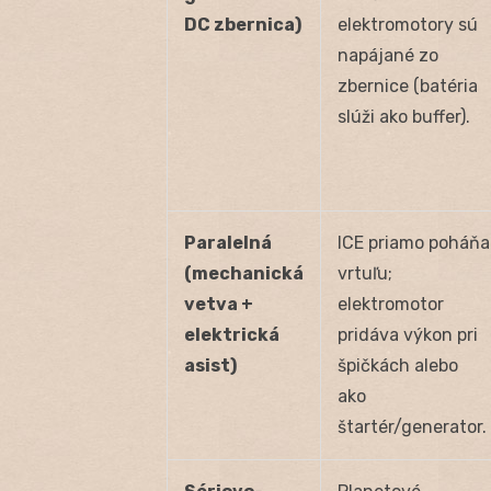
DC zbernica)
elektromotory sú
napájané zo
zbernice (batéria
slúži ako buffer).
Paralelná
ICE priamo poháňa
(mechanická
vrtuľu;
vetva +
elektromotor
elektrická
pridáva výkon pri
asist)
špičkách alebo
ako
štartér/generator.