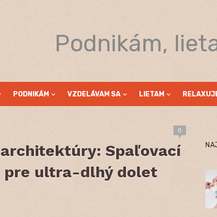
Podnikám, liet
PODNIKÁM
VZDELÁVAM SA
LIETAM
RELAXUJ
0
NA
architektúry: Spaľovací
 pre ultra-dlhý dolet