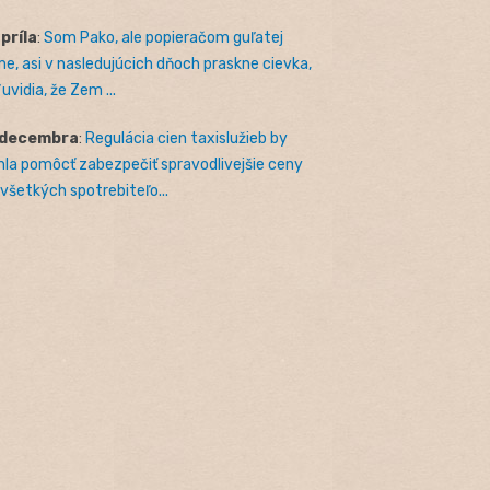
apríla
:
Som Pako, ale popieračom guľatej
e, asi v nasledujúcich dňoch praskne cievka,
uvidia, že Zem ...
 decembra
:
Regulácia cien taxislužieb by
la pomôcť zabezpečiť spravodlivejšie ceny
 všetkých spotrebiteľo...