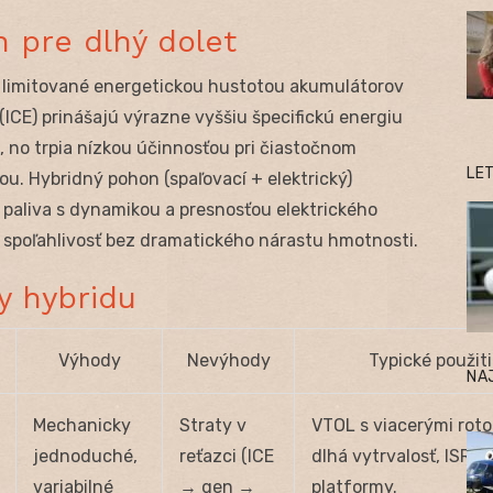
 pre dlhý dolet
 limitované energetickou hustotou akumulátorov
ICE) prinášajú výrazne vyššiu špecifickú energiu
, no trpia nízkou účinnosťou pri čiastočnom
LE
bou. Hybridný pohon (spaľovací + elektrický)
paliva s dynamikou a presnosťou elektrického
a spoľahlivosť bez dramatického nárastu hmotnosti.
y hybridu
Výhody
Nevýhody
Typické použit
NA
Mechanicky
Straty v
VTOL s viacerými roto
jednoduché,
reťazci (ICE
dlhá vytrvalosť, ISR
variabilné
→ gen →
platformy.