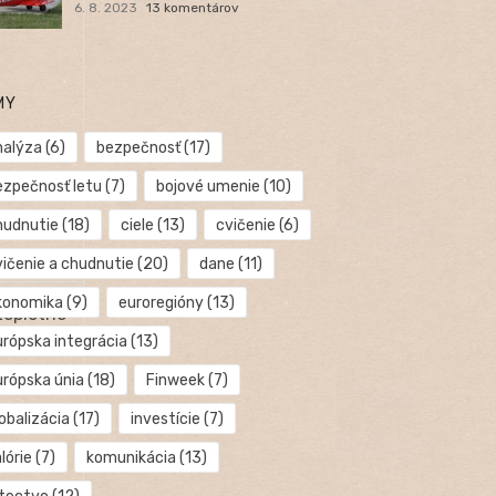
6. 8. 2023
13 komentárov
MY
nalýza
(6)
bezpečnosť
(17)
ezpečnosť letu
(7)
bojové umenie
(10)
hudnutie
(18)
ciele
(13)
cvičenie
(6)
vičenie a chudnutie
(20)
dane
(11)
konomika
(9)
euroregióny
(13)
teplotné
urópska integrácia
(13)
urópska únia
(18)
Finweek
(7)
obalizácia
(17)
investície
(7)
lórie
(7)
komunikácia
(13)