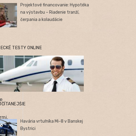
Projektové financovanie: Hypotéka
na výstavbu – Riadenie tranží,
čerpania a kolaudácie
TECKÉ TESTY ONLINE
ie
JČÍTANEJŠIE
rmi,
Havária vrtuľníka Mi-8 v Banskej
Bystrici