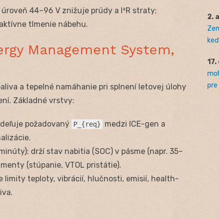
 úroveň 44–96 V znižuje prúdy a I²R straty;
2. 
 aktívne tlmenie nábehu.
Zem
keď 
nergy Management System,
17.
moh
pre
aliva a tepelné namáhanie pri splnení letovej úlohy
í. Základné vrstvy:
zdeľuje požadovaný
medzi ICE-gen a
P_{req}
alizácie.
minúty): drží stav nabitia (SOC) v pásme (napr. 35–
menty (stúpanie, VTOL pristátie).
 limity teploty, vibrácií, hlučnosti, emisií, health-
iva.