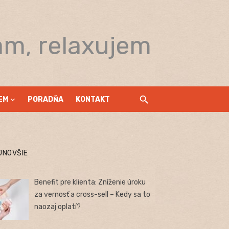
am, relaxujem
EM
PORADŇA
KONTAKT
JNOVŠIE
Benefit pre klienta: Zníženie úroku
za vernosť a cross-sell – Kedy sa to
naozaj oplatí?