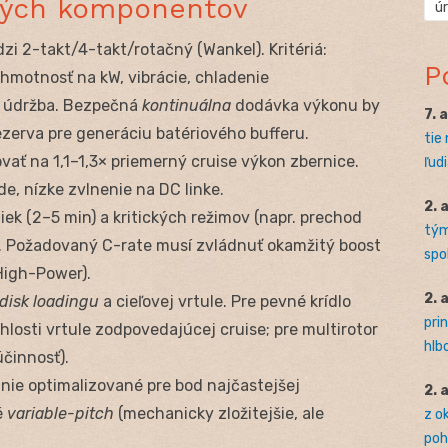
vých komponentov
ú
dzi 2-takt/4-takt/rotačný (Wankel). Kritériá:
P
 hmotnosť na kW, vibrácie, chladenie
 a údržba. Bezpečná
kontinuálna
dodávka výkonu by
7. 
zerva pre generáciu batériového bufferu.
tie
vať na 1,1–1,3× priemerný cruise výkon zbernice.
ľudi
e, nízke zvlnenie na DC linke.
2. 
čiek (2–5 min) a kritických režimov (napr. prechod
tým
. Požadovaný C-rate musí zvládnuť okamžitý boost
spo
 High-Power).
2. 
disk loadingu
a cieľovej vrtule. Pre pevné krídlo
pri
hlosti vrtule zodpovedajúcej cruise; pre multirotor
hlb
účinnosť).
panie optimalizované pre bod najčastejšej
2. 
é
variable-pitch
(mechanicky zložitejšie, ale
z o
pohľ