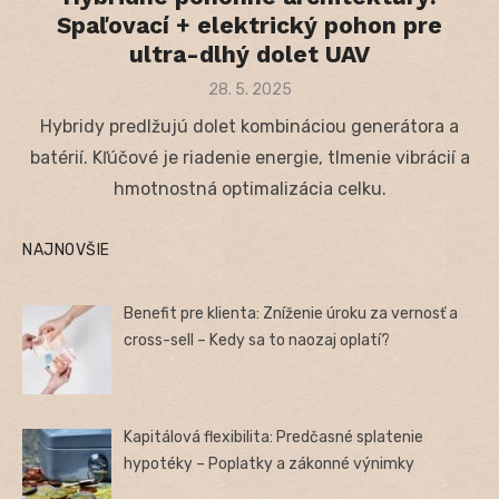
Spaľovací + elektrický pohon pre
ultra-dlhý dolet UAV
Posted
28. 5. 2025
on
Hybridy predlžujú dolet kombináciou generátora a
batérií. Kľúčové je riadenie energie, tlmenie vibrácií a
hmotnostná optimalizácia celku.
NAJNOVŠIE
Benefit pre klienta: Zníženie úroku za vernosť a
cross-sell – Kedy sa to naozaj oplatí?
Kapitálová flexibilita: Predčasné splatenie
hypotéky – Poplatky a zákonné výnimky