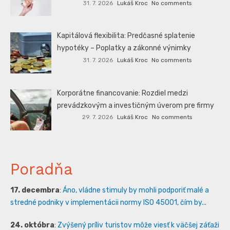
31. 7. 2026
Lukáš Kroc
No comments
Kapitálová flexibilita: Predčasné splatenie
hypotéky – Poplatky a zákonné výnimky
31. 7. 2026
Lukáš Kroc
No comments
Korporátne financovanie: Rozdiel medzi
prevádzkovým a investičným úverom pre firmy
29. 7. 2026
Lukáš Kroc
No comments
Poradňa
17. decembra
:
Áno, vládne stimuly by mohli podporiť malé a
stredné podniky v implementácii normy ISO 45001, čím by...
24. októbra
:
Zvýšený príliv turistov môže viesť k väčšej záťaži