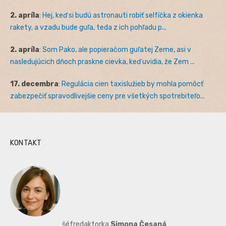
2. apríla
:
Hej, keď si budú astronauti robiť selfíčka z okienka
rakety, a vzadu bude guľa, teda z ich pohľadu p...
2. apríla
:
Som Pako, ale popieračom guľatej Zeme, asi v
nasledujúcich dňoch praskne cievka, keď uvidia, že Zem ...
17. decembra
:
Regulácia cien taxislužieb by mohla pomôcť
zabezpečiť spravodlivejšie ceny pre všetkých spotrebiteľo...
KONTAKT
šéfredaktorka
Simona Česaná