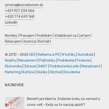
simona@euroekonom.sk
+421 907 234 066
+420 774 699 168
LinkedIn
Novinky
|
Pracujem
|
Podnikám
|
Vzdelávam sa
|
Lietam
|
Relaxujem
|
Inzercia
|
Kontakt
© 2010 - 2026
SEO
|
Reklama a PR
|
Vrtuľníky
|
Autoškola
|
Reality
|
Manažment
|
Prijímáčky
|
Podnikanie
|
Financie
|
Ekonomika
|
Zdravie
|
SWOT
|
Podnikateľský plán
|
Manažment
|
Marketing
|
Kultúra
|
Skúšky
|
Obchod
|
Dovolenka
NAJNOVŠIE
Benefit pre klienta: Zníženie úroku za vernosť a
cross-sell – Kedy sa to naozaj oplatí?