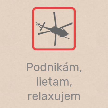
Skip
to
content
Podnikám,
lietam,
relaxujem