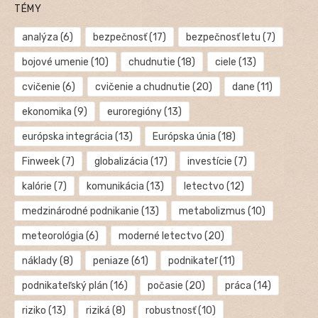
TÉMY
analýza
(6)
bezpečnosť
(17)
bezpečnosť letu
(7)
bojové umenie
(10)
chudnutie
(18)
ciele
(13)
cvičenie
(6)
cvičenie a chudnutie
(20)
dane
(11)
ekonomika
(9)
euroregióny
(13)
európska integrácia
(13)
Európska únia
(18)
Finweek
(7)
globalizácia
(17)
investície
(7)
kalórie
(7)
komunikácia
(13)
letectvo
(12)
medzinárodné podnikanie
(13)
metabolizmus
(10)
meteorológia
(6)
moderné letectvo
(20)
náklady
(8)
peniaze
(61)
podnikateľ
(11)
podnikateľský plán
(16)
počasie
(20)
práca
(14)
riziko
(13)
riziká
(8)
robustnosť
(10)