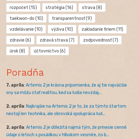
rozpočet
(15)
stratégia
(16)
strava
(8)
taekwon-do
(10)
transparentnosť
(9)
vzdelávanie
(10)
výživa
(10)
zakladanie firiem
(11)
zdravie
(6)
zdravá strava
(7)
zodpovednosť
(7)
úrok
(8)
účtovníctvo
(6)
Poradňa
7. apríla
:
Artemis 2 je krásna pripomienka, že aj tie najväčšie
sny sa môžu stať realitou, keď sa ľudia nevzdaj...
2. apríla
:
Najkrajšie na Artemis 2 je to, že za týmto štartom
nestojí len technika, ale obrovská spolupráca ľud...
2. apríla
:
Artemis 2 je dôležitá najmä tým, že prinesie cenné
údaje o letoch s posádkou v hlbokom vesmíre, čo b...