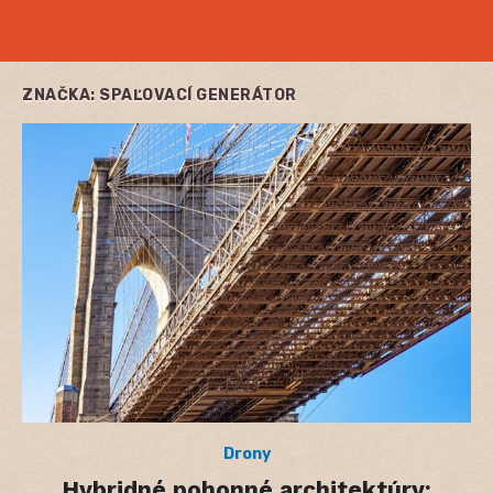
ZNAČKA:
SPAĽOVACÍ GENERÁTOR
Drony
Hybridné pohonné architektúry: