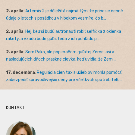
2. apríla
:
Artemis 2 je dôležitá najmä tým, že prinesie cenné
údaje o letoch s posádkou v hlbokom vesmíre, čo b...
2. apríla
:
Hej, keď si budú astronauti robiť selfíčka z okienka
rakety, a vzadu bude guľa, teda z ich pohľadu p...
2. apríla
:
Som Pako, ale popieračom guľatej Zeme, asi v
nasledujúcich dňoch praskne cievka, keď uvidia, že Zem ...
17. decembra
:
Regulácia cien taxislužieb by mohla pomôcť
zabezpečiť spravodlivejšie ceny pre všetkých spotrebiteľo...
KONTAKT