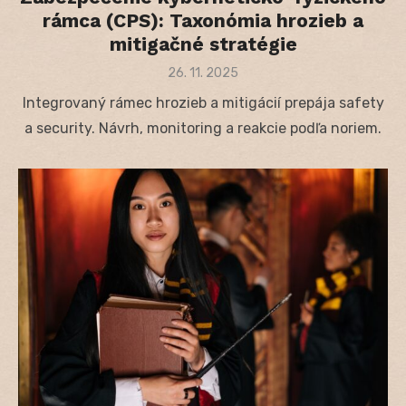
rámca (CPS): Taxonómia hrozieb a
mitigačné stratégie
Posted
26. 11. 2025
on
Integrovaný rámec hrozieb a mitigácií prepája safety
a security. Návrh, monitoring a reakcie podľa noriem.