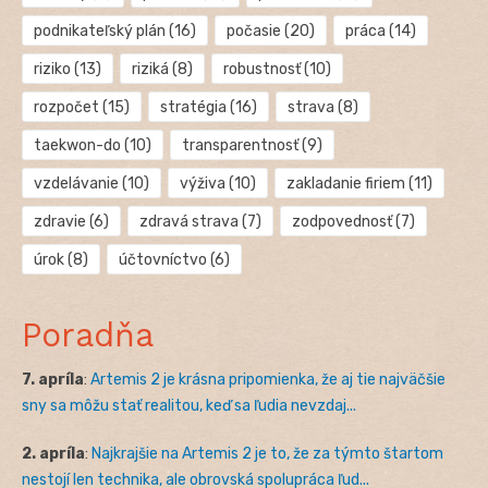
podnikateľský plán
(16)
počasie
(20)
práca
(14)
riziko
(13)
riziká
(8)
robustnosť
(10)
rozpočet
(15)
stratégia
(16)
strava
(8)
taekwon-do
(10)
transparentnosť
(9)
vzdelávanie
(10)
výživa
(10)
zakladanie firiem
(11)
zdravie
(6)
zdravá strava
(7)
zodpovednosť
(7)
úrok
(8)
účtovníctvo
(6)
Poradňa
7. apríla
:
Artemis 2 je krásna pripomienka, že aj tie najväčšie
sny sa môžu stať realitou, keď sa ľudia nevzdaj...
2. apríla
:
Najkrajšie na Artemis 2 je to, že za týmto štartom
nestojí len technika, ale obrovská spolupráca ľud...