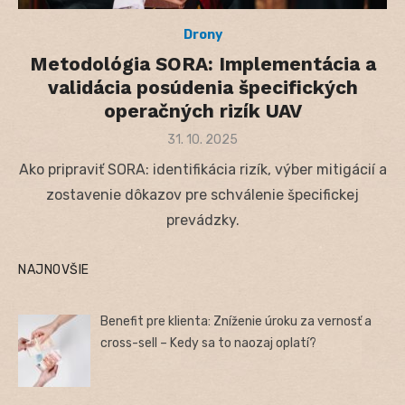
Drony
Metodológia SORA: Implementácia a
validácia posúdenia špecifických
operačných rizík UAV
Posted
31. 10. 2025
on
Ako pripraviť SORA: identifikácia rizík, výber mitigácií a
zostavenie dôkazov pre schválenie špecifickej
prevádzky.
NAJNOVŠIE
Benefit pre klienta: Zníženie úroku za vernosť a
cross-sell – Kedy sa to naozaj oplatí?