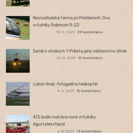
Novozéladská farma pri Piešťanoch: Dva
vrtuľníky Robinson R-22
30. 5. 2023
29 komentárov
Seriál o vírnikoch 1: Prilieta jeho veličenstvo Vírnik
30. 8. 2023
15 komentárov
Ľuboš Vnuk: fotogaléria helikoptér
4. 6. 2023
15 komentárov
ATE bude mať dva nové vrtuľníky
AgustaWestland
6. 8. 2023
13 komentárov