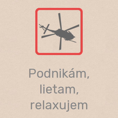
Skip
to
content
Podnikám,
lietam,
relaxujem