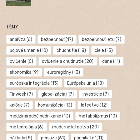
TÉMY
analýza
(6)
bezpečnosť
(17)
bezpečnosť letu
(7)
bojové umenie
(10)
chudnutie
(18)
ciele
(13)
cvičenie
(6)
cvičenie a chudnutie
(20)
dane
(11)
ekonomika
(9)
euroregióny
(13)
európska integrácia
(13)
Európska únia
(18)
Finweek
(7)
globalizácia
(17)
investície
(7)
kalórie
(7)
komunikácia
(13)
letectvo
(12)
medzinárodné podnikanie
(13)
metabolizmus
(10)
meteorológia
(6)
moderné letectvo
(20)
náklady
(8)
peniaze
(61)
podnikateľ
(11)