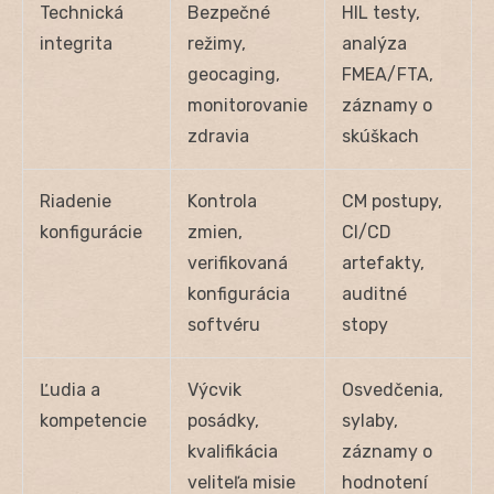
Technická
Bezpečné
HIL testy,
integrita
režimy,
analýza
geocaging,
FMEA/FTA,
monitorovanie
záznamy o
zdravia
skúškach
Riadenie
Kontrola
CM postupy,
konfigurácie
zmien,
CI/CD
verifikovaná
artefakty,
konfigurácia
auditné
softvéru
stopy
Ľudia a
Výcvik
Osvedčenia,
kompetencie
posádky,
sylaby,
kvalifikácia
záznamy o
veliteľa misie
hodnotení