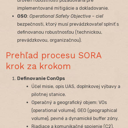
úroveň robustnosti požadovaná pre
implementované mitigácie a dokladovanie.
OSO
:
Operational Safety Objective
– cieľ
bezpečnosti, ktorý musí prevádzkovateľ splniť s
definovanou robustnosťou (technickou,
prevádzkovou, organizačnou).
Prehľad procesu SORA
krok za krokom
Definovanie ConOps
Účel misie, opis UAS, doplnkovej výbavy a
pilotnej stanice.
Operačný a geografický objem: VOs
(operational volume), GEO (geographical
volume), pevné a dynamické buffer zóny.
Riadiace a komunikačné spojenie (C2),