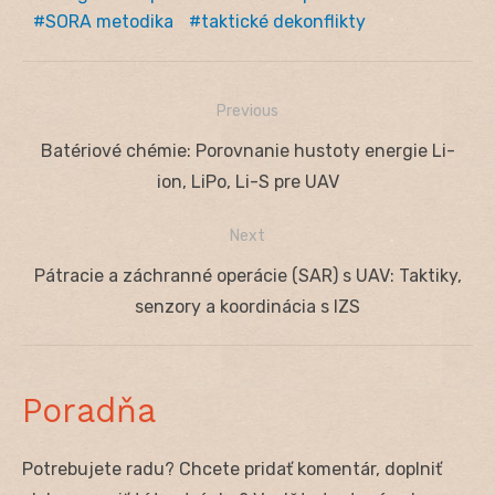
SORA metodika
taktické dekonflikty
Previous
Navigácia
Previous
Batériové chémie: Porovnanie hustoty energie Li-
v
post:
ion, LiPo, Li-S pre UAV
článku
Next
Next
Pátracie a záchranné operácie (SAR) s UAV: Taktiky,
post:
senzory a koordinácia s IZS
Poradňa
Potrebujete radu? Chcete pridať komentár, doplniť