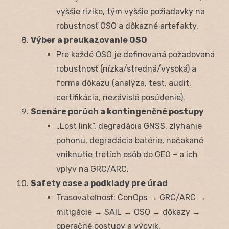
vyššie riziko, tým vyššie požiadavky na
robustnosť OSO a dôkazné artefakty.
Výber a preukazovanie OSO
Pre každé OSO je definovaná požadovaná
robustnosť (nízka/stredná/vysoká) a
forma dôkazu (analýza, test, audit,
certifikácia, nezávislé posúdenie).
Scenáre porúch a kontingenčné postupy
„Lost link“, degradácia GNSS, zlyhanie
pohonu, degradácia batérie, nečakané
vniknutie tretích osôb do GEO – a ich
vplyv na GRC/ARC.
Safety case a podklady pre úrad
Trasovateľnosť: ConOps → GRC/ARC →
mitigácie → SAIL → OSO → dôkazy →
operačné postupy a výcvik.