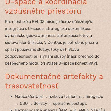
U-space a koordinácia
vzdušného priestoru
Pre mestské a BVLOS misie je čoraz dôležitejšia
integrácia s U-space: strategická dekonflikcia,
dynamické geo-awareness, autorizácia letov a
sieťová identifikácia. V ConOps je potrebné presne
opísať používané služby, toky dát, SLA a
zodpovednosti pri zlyhaní služby (napr. prechod do
bezpečného módu pri strate U-space konektivity).
Dokumentačné artefakty a
trasovateľnosť
Matica ConOps → rizikové tvrdenia → mitigácie
→ OSO → dôkazy → operačné postupy.
Bezpečnostná analýza (FHA, FTA, FMEA, STPA) a