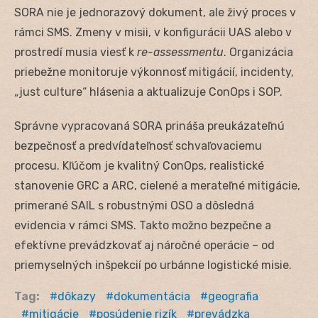
SORA nie je jednorazový dokument, ale živý proces v
rámci SMS. Zmeny v misii, v konfigurácii UAS alebo v
prostredí musia viesť k
re-assessmentu
. Organizácia
priebežne monitoruje výkonnosť mitigácií, incidenty,
„just culture“ hlásenia a aktualizuje ConOps i SOP.
Správne vypracovaná SORA prináša preukázateľnú
bezpečnosť a predvídateľnosť schvaľovaciemu
procesu. Kľúčom je kvalitný ConOps, realistické
stanovenie GRC a ARC, cielené a merateľné mitigácie,
primerané SAIL s robustnými OSO a dôsledná
evidencia v rámci SMS. Takto možno bezpečne a
efektívne prevádzkovať aj náročné operácie – od
priemyselných inšpekcií po urbánne logistické misie.
Tag:
dôkazy
dokumentácia
geografia
mitigácie
posúdenie rizík
prevádzka