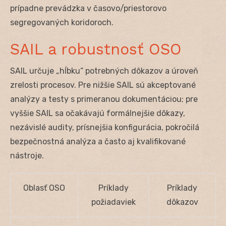
prípadne prevádzka v časovo/priesto­rovo
segregovaných koridoroch.
SAIL a robustnosť OSO
SAIL určuje „hĺbku“ potrebných dôkazov a úroveň
zrelosti procesov. Pre nižšie SAIL sú akceptované
analýzy a testy s primeranou dokumentáciou; pre
vyššie SAIL sa očakávajú formálnejšie dôkazy,
nezávislé audity, prísnejšia konfigurácia, pokročilá
bezpečnostná analýza a často aj kvalifikované
nástroje.
Oblasť OSO
Príklady
Príklady
požiadaviek
dôkazov