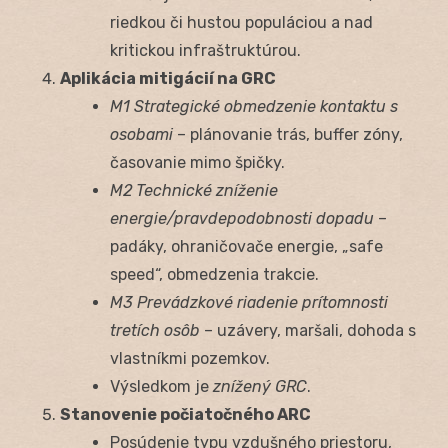
riedkou či hustou populáciou a nad
kritickou infraštruktúrou.
Aplikácia mitigácií na GRC
M1 Strategické obmedzenie kontaktu s
osobami
– plánovanie trás, buffer zóny,
časovanie mimo špičky.
M2 Technické zníženie
energie/pravdepodobnosti dopadu
–
padáky, ohraničovače energie, „safe
speed“, obmedzenia trakcie.
M3 Prevádzkové riadenie prítomnosti
tretích osôb
– uzávery, maršali, dohoda s
vlastníkmi pozemkov.
Výsledkom je
znížený GRC
.
Stanovenie počiatočného ARC
Posúdenie typu vzdušného priestoru,