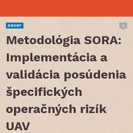
DRONY
0
Metodológia SORA:
Implementácia a
validácia posúdenia
špecifických
operačných rizík
UAV