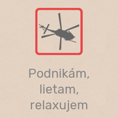
Skip
to
content
Podnikám,
lietam,
relaxujem