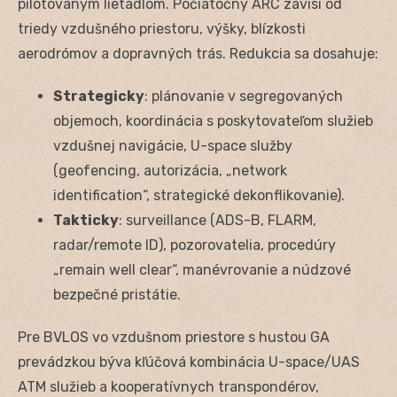
pilotovaným lietadlom. Počiatočný ARC závisí od
triedy vzdušného priestoru, výšky, blízkosti
aerodrómov a dopravných trás. Redukcia sa dosahuje:
Strategicky
: plánovanie v segregovaných
objemoch, koordinácia s poskytovateľom služieb
vzdušnej navigácie, U-space služby
(geofencing, autorizácia, „network
identification“, strategické dekonflikovanie).
Takticky
: surveillance (ADS-B, FLARM,
radar/remote ID), pozorovatelia, procedúry
„remain well clear“, manévrovanie a núdzové
bezpečné pristátie.
Pre BVLOS vo vzdušnom priestore s hustou GA
prevádzkou býva kľúčová kombinácia U-space/UAS
ATM služieb a kooperatívnych transpondérov,