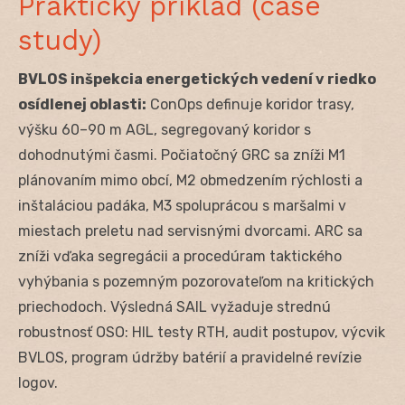
Praktický príklad (case
study)
BVLOS inšpekcia energetických vedení v riedko
osídlenej oblasti:
ConOps definuje koridor trasy,
výšku 60–90 m AGL, segregovaný koridor s
dohodnutými časmi. Počiatočný GRC sa zníži M1
plánovaním mimo obcí, M2 obmedzením rýchlosti a
inštaláciou padáka, M3 spoluprácou s maršalmi v
miestach preletu nad servisnými dvorcami. ARC sa
zníži vďaka segregácii a procedúram taktického
vyhýbania s pozemným pozorovateľom na kritických
priechodoch. Výsledná SAIL vyžaduje strednú
robustnosť OSO: HIL testy RTH, audit postupov, výcvik
BVLOS, program údržby batérií a pravidelné revízie
logov.