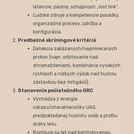
latencie, pásma, schopnosti „lost link“.
Ľudské zdroje a kompetencie posádky,
organizačné procesy, údržba a
konfigurácia.
Predbežné skríningové kritériá
Detekcia zakázaných/neprimeraných
prvkov (napr. orbitovanie nad
zhromaždeniami, kombinácia vysokých
rýchlostí a nízkych výšok nad hustou
zástavbou bez mitigácií).
Stanovenie počiatočného GRC
Vychádza z energie
nárazu/charakteristiky UAS,
predpokladanej hustoty osôb a profilu
dráhy letu.
Rozlišuje sa let nad kontrolovanou,