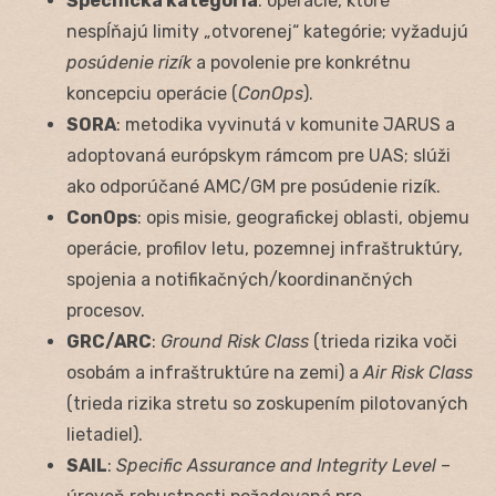
Špecifická kategória
: operácie, ktoré
nespĺňajú limity „otvorenej“ kategórie; vyžadujú
posúdenie rizík
a povolenie pre konkrétnu
koncepciu operácie (
ConOps
).
SORA
: metodika vyvinutá v komunite JARUS a
adoptovaná európskym rámcom pre UAS; slúži
ako odporúčané AMC/GM pre posúdenie rizík.
ConOps
: opis misie, geografickej oblasti, objemu
operácie, profilov letu, pozemnej infraštruktúry,
spojenia a notifikačných/koordinančných
procesov.
GRC/ARC
:
Ground Risk Class
(trieda rizika voči
osobám a infraštruktúre na zemi) a
Air Risk Class
(trieda rizika stretu so zoskupením pilotovaných
lietadiel).
SAIL
:
Specific Assurance and Integrity Level
–