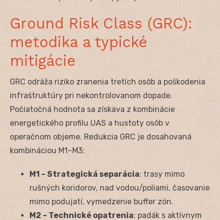
Ground Risk Class (GRC):
metodika a typické
mitigácie
GRC odráža riziko zranenia tretích osôb a poškodenia
infraštruktúry pri nekontrolovanom dopade.
Počiatočná hodnota sa získava z kombinácie
energetického profilu UAS a hustoty osôb v
operačnom objeme. Redukcia GRC je dosahovaná
kombináciou M1–M3:
M1 – Strategická separácia
: trasy mimo
rušných koridorov, nad vodou/poliami, časovanie
mimo podujatí, vymedzenie buffer zón.
M2 – Technické opatrenia
: padák s aktívnym