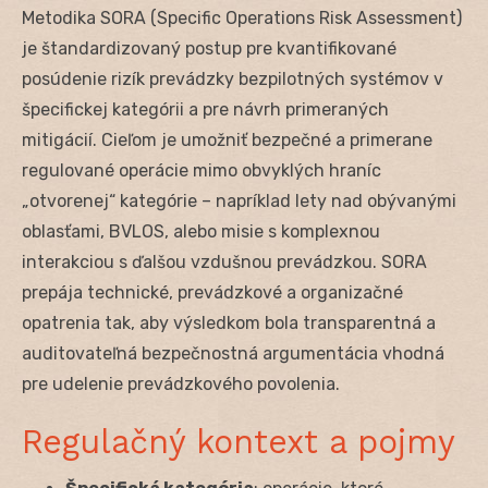
Metodika SORA (Specific Operations Risk Assessment)
je štandardizovaný postup pre kvantifikované
posúdenie rizík prevádzky bezpilotných systémov v
špecifickej kategórii a pre návrh primeraných
mitigácií. Cieľom je umožniť bezpečné a primerane
regulované operácie mimo obvyklých hraníc
„otvorenej“ kategórie – napríklad lety nad obývanými
oblasťami, BVLOS, alebo misie s komplexnou
interakciou s ďalšou vzdušnou prevádzkou. SORA
prepája technické, prevádzkové a organizačné
opatrenia tak, aby výsledkom bola transparentná a
auditovateľná bezpečnostná argumentácia vhodná
pre udelenie prevádzkového povolenia.
Regulačný kontext a pojmy