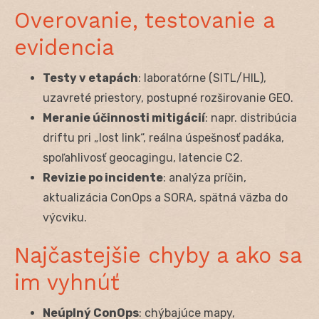
Overovanie, testovanie a
evidencia
Testy v etapách
: laboratórne (SITL/HIL),
uzavreté priestory, postupné rozširovanie GEO.
Meranie účinnosti mitigácií
: napr. distribúcia
driftu pri „lost link“, reálna úspešnosť padáka,
spoľahlivosť geocagingu, latencie C2.
Revizie po incidente
: analýza príčin,
aktualizácia ConOps a SORA, spätná väzba do
výcviku.
Najčastejšie chyby a ako sa
im vyhnúť
Neúplný ConOps
: chýbajúce mapy,