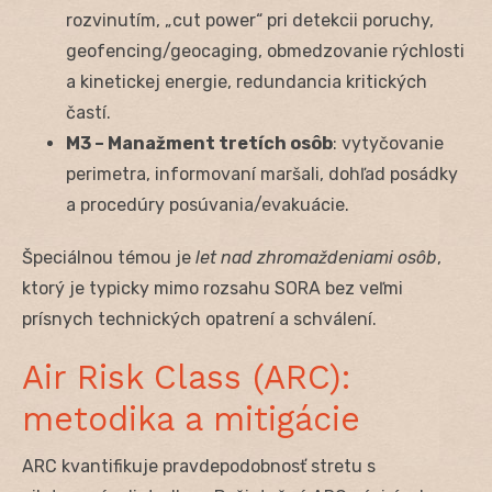
rozvinutím, „cut power“ pri detekcii poruchy,
geofencing/geocaging, obmedzovanie rýchlosti
a kinetickej energie, redundancia kritických
častí.
M3 – Manažment tretích osôb
: vytyčovanie
perimetra, informovaní maršali, dohľad posádky
a procedúry posúvania/evakuácie.
Špeciálnou témou je
let nad zhromaždeniami osôb
,
ktorý je typicky mimo rozsahu SORA bez veľmi
prísnych technických opatrení a schválení.
Air Risk Class (ARC):
metodika a mitigácie
ARC kvantifikuje pravdepodobnosť stretu s