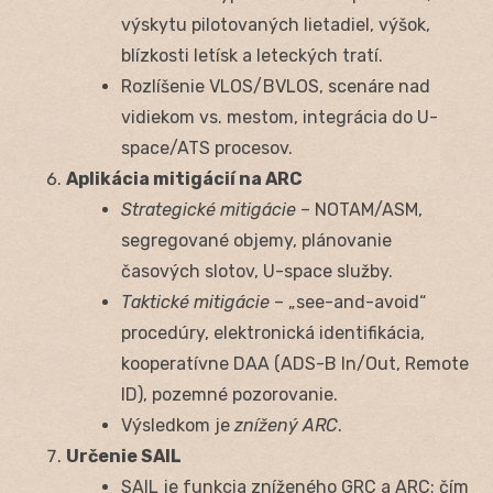
výskytu pilotovaných lietadiel, výšok,
blízkosti letísk a leteckých tratí.
Rozlíšenie VLOS/BVLOS, scenáre nad
vidiekom vs. mestom, integrácia do U-
space/ATS procesov.
Aplikácia mitigácií na ARC
Strategické mitigácie
– NOTAM/ASM,
segregované objemy, plánovanie
časových slotov, U-space služby.
Taktické mitigácie
– „see-and-avoid“
procedúry, elektronická identifikácia,
kooperatívne DAA (ADS-B In/Out, Remote
ID), pozemné pozorovanie.
Výsledkom je
znížený ARC
.
Určenie SAIL
SAIL je funkcia zníženého GRC a ARC; čím