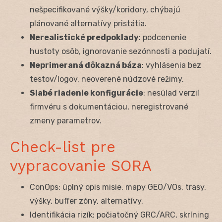
nešpecifikované výšky/koridory, chýbajú
plánované alternatívy pristátia.
Nerealistické predpoklady
: podcenenie
hustoty osôb, ignorovanie sezónnosti a podujatí.
Neprimeraná dôkazná báza
: vyhlásenia bez
testov/logov, neoverené núdzové režimy.
Slabé riadenie konfigurácie
: nesúlad verzií
firmvéru s dokumentáciou, neregistrované
zmeny parametrov.
Check-list pre
vypracovanie SORA
ConOps: úplný opis misie, mapy GEO/VOs, trasy,
výšky, buffer zóny, alternatívy.
Identifikácia rizík: počiatočný GRC/ARC, skríning