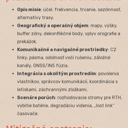
Opis misie
: účel, frekvencia, trvanie, sezónnosť,
alternatívy trasy.
Geografický a operačný objem
: mapy, výšky,
buffer zóny, dekonflikčné body, vplyv orografie a
prekážok.
Komunikačné a navigačné prostriedky
: C2
linky, pásma, odolnosť voči rušeniu, záložné
kanály, GNSS/INS fúzia.
Integrácia s okolitým prostredím
: povolenia
vlastníkov, správcov komunikácií, koordinácia s
letiskami, záchrannými zložkami.
Scenáre porúch
: rozhodovacie stromy pre RTH,
vybitie batérie, degradáciu videnia, „lost link“
časovače.