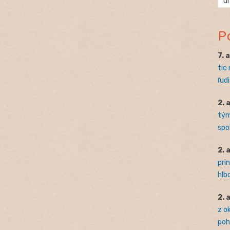
ú
P
7. 
tie
ľudi
2. 
tým
spo
2. 
pri
hlb
2. 
z o
pohľ