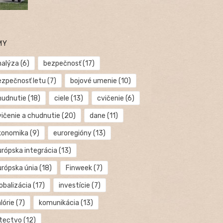
MY
nalýza
(6)
bezpečnosť
(17)
ezpečnosť letu
(7)
bojové umenie
(10)
hudnutie
(18)
ciele
(13)
cvičenie
(6)
vičenie a chudnutie
(20)
dane
(11)
konomika
(9)
euroregióny
(13)
urópska integrácia
(13)
urópska únia
(18)
Finweek
(7)
obalizácia
(17)
investície
(7)
lórie
(7)
komunikácia
(13)
etectvo
(12)