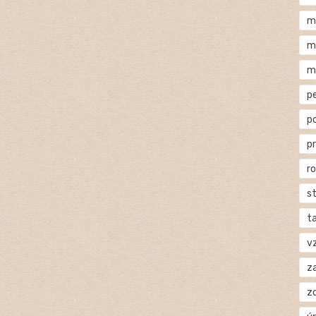
m
m
m
p
p
p
r
s
t
v
za
z