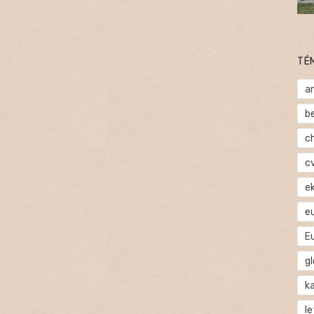
TÉ
a
b
c
c
e
e
E
gl
ka
l