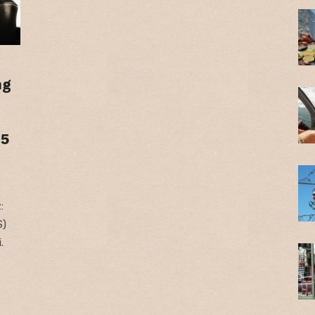
ng
25
:
S)
.