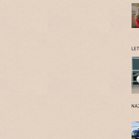
LE
NA