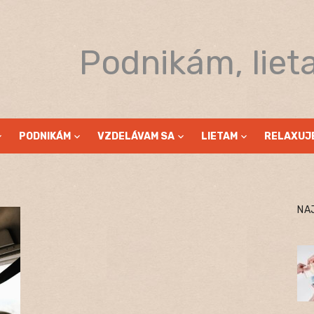
Podnikám, liet
PODNIKÁM
VZDELÁVAM SA
LIETAM
RELAXUJ
NA