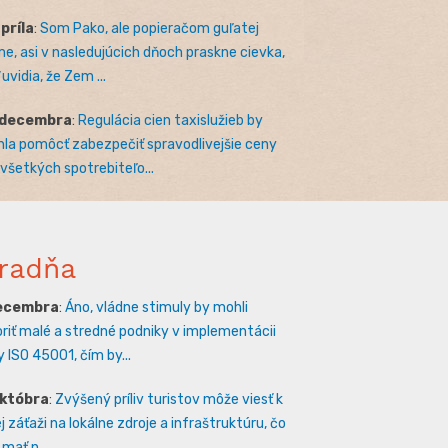
apríla
:
Som Pako, ale popieračom guľatej
e, asi v nasledujúcich dňoch praskne cievka,
uvidia, že Zem ...
 decembra
:
Regulácia cien taxislužieb by
la pomôcť zabezpečiť spravodlivejšie ceny
 všetkých spotrebiteľo...
radňa
decembra
:
Áno, vládne stimuly by mohli
riť malé a stredné podniky v implementácii
 ISO 45001, čím by...
októbra
:
Zvýšený príliv turistov môže viesť k
 záťaži na lokálne zdroje a infraštruktúru, čo
mať n...