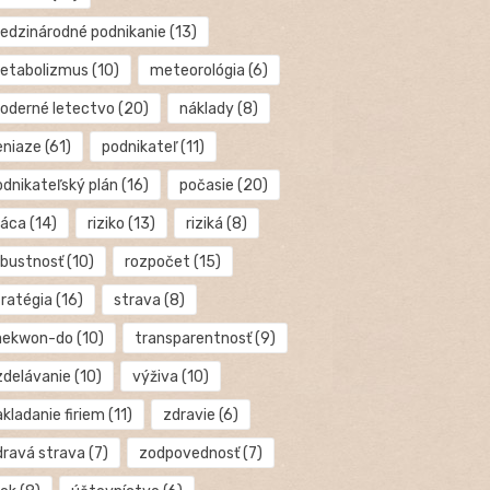
edzinárodné podnikanie
(13)
etabolizmus
(10)
meteorológia
(6)
oderné letectvo
(20)
náklady
(8)
eniaze
(61)
podnikateľ
(11)
odnikateľský plán
(16)
počasie
(20)
ráca
(14)
riziko
(13)
riziká
(8)
obustnosť
(10)
rozpočet
(15)
tratégia
(16)
strava
(8)
aekwon-do
(10)
transparentnosť
(9)
zdelávanie
(10)
výživa
(10)
kladanie firiem
(11)
zdravie
(6)
dravá strava
(7)
zodpovednosť
(7)