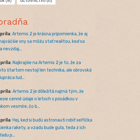
rok
(8)
účtovníctvo
(6)
oradňa
apríla
:
Artemis 2 je krásna pripomienka, že aj
 najväčšie sny sa môžu stať realitou, keď sa
a nevzdaj...
apríla
:
Najkrajšie na Artemis 2 je to, že za
to štartom nestojí len technika, ale obrovská
lupráca ľud...
apríla
:
Artemis 2 je dôležitá najmä tým, že
nesie cenné údaje o letoch s posádkou v
okom vesmíre, čo b...
apríla
:
Hej, keď si budú astronauti robiť selfíčka
kienka rakety, a vzadu bude guľa, teda z ich
adu p...