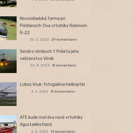
Novozéladská farma pri
Piešťanoch: Dva vrtuľníky Robinson
R-22
30. 5. 2023
29 komentárov
Seriál o vírnikoch 1: Prilieta jeho
veličenstvo Vírnik
30. 8. 2023
15 komentárov
Ľuboš Vnuk: fotogaléria helikoptér
4. 6. 2023
15 komentárov
ATE bude mať dva nové vrtuľníky
AgustaWestland
6. 8. 2023
13 komentárov