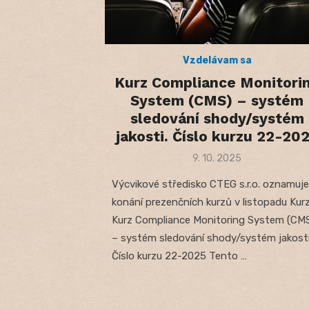
Vzdelávam sa
Kurz Compliance Monitori
System (CMS) – systém
sledování shody/systém
jakosti. Číslo kurzu 22-20
Posted
9. 10. 2025
on
Výcvikové středisko CTEG s.r.o. oznamuje
konání prezenčních kurzů v listopadu Kurz
Kurz Compliance Monitoring System (CM
– systém sledování shody/systém jakosti
Číslo kurzu 22-2025 Tento …