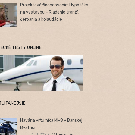
Projektové financovanie: Hypotéka
na výstavbu – Riadenie tranží,
čerpania a kolaudácie
TECKÉ TESTY ONLINE
JČÍTANEJŠIE
Havária vrtuľníka Mi-8 v Banskej
Bystrici
4. 8. 2023
31 komentárov