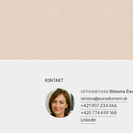
KONTAKT
šéfredaktorka
Simona Če
simona@euroekonom.sk
+421 907 234 066
+420 774 699 168
LinkedIn