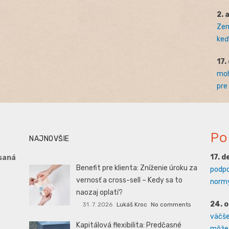
2. 
Zem
keď 
17.
moh
pre
Po
NAJNOVŠIE
17. 
saná
Benefit pre klienta: Zníženie úroku za
podpo
vernosť a cross-sell – Kedy sa to
normy
naozaj oplatí?
24. 
31. 7. 2026
Lukáš Kroc
No comments
väčšej
Kapitálová flexibilita: Predčasné
môže 