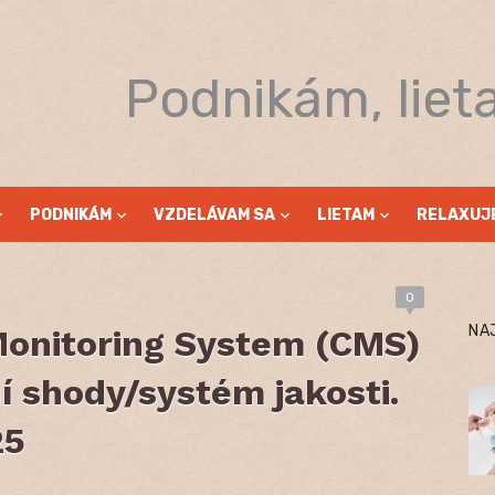
Podnikám, liet
PODNIKÁM
VZDELÁVAM SA
LIETAM
RELAXUJ
0
NA
onitoring System (CMS)
 shody/systém jakosti.
25