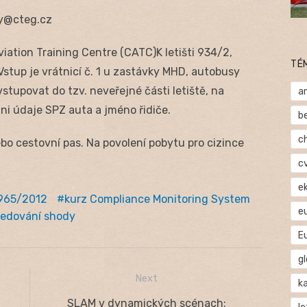
rzy@cteg.cz
iation Training Centre (CATC)K letišti 934/2,
TÉ
Vstup je vrátnicí č. 1 u zastávky MHD, autobusy
vstupovat do tzv. neveřejné části letiště, na
a
 ani údaje SPZ auta a jméno řidiče.
b
c
bo cestovní pas. Na povolení pobytu pro cizince
c
e
965/2012
kurz Compliance Monitoring System
e
ledování shody
E
gl
Next
ka
Next
SLAM v dynamických scénach: