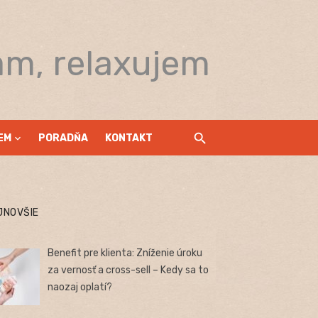
am, relaxujem
EM
PORADŇA
KONTAKT
JNOVŠIE
Benefit pre klienta: Zníženie úroku
za vernosť a cross-sell – Kedy sa to
naozaj oplatí?