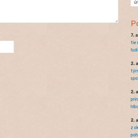
ú
P
7. 
tie
ľudi
2. 
tým
spo
2. 
pri
hlb
2. 
z o
pohľ