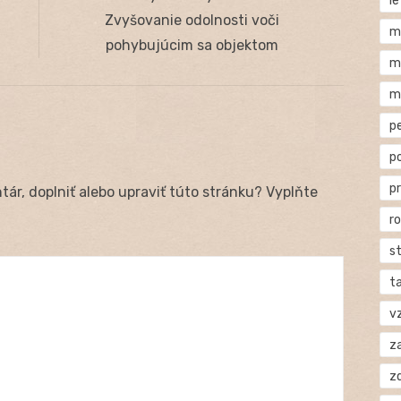
l
post:
Zvyšovanie odolnosti voči
m
pohybujúcim sa objektom
m
m
p
p
p
ár, doplniť alebo upraviť túto stránku? Vyplňte
r
s
t
v
za
z