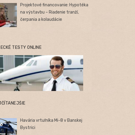
Projektové financovanie: Hypotéka
na výstavbu – Riadenie tranží,
čerpania a kolaudácie
TECKÉ TESTY ONLINE
JČÍTANEJŠIE
Havária vrtuľníka Mi-8 v Banskej
Bystrici