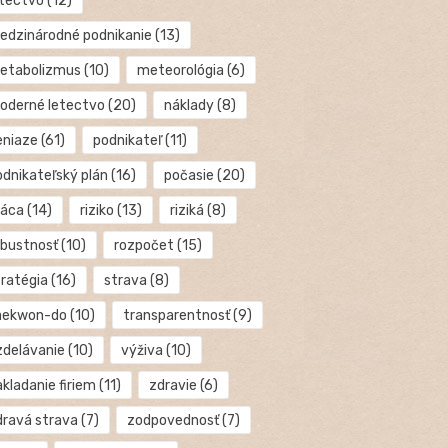
etectvo
(12)
edzinárodné podnikanie
(13)
etabolizmus
(10)
meteorológia
(6)
oderné letectvo
(20)
náklady
(8)
eniaze
(61)
podnikateľ
(11)
odnikateľský plán
(16)
počasie
(20)
ráca
(14)
riziko
(13)
riziká
(8)
obustnosť
(10)
rozpočet
(15)
tratégia
(16)
strava
(8)
aekwon-do
(10)
transparentnosť
(9)
zdelávanie
(10)
výživa
(10)
kladanie firiem
(11)
zdravie
(6)
dravá strava
(7)
zodpovednosť
(7)