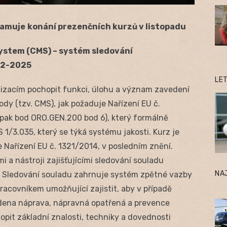
namuje
konání prezenčních kurzů v listopadu
ystem (CMS) – systém sledování
 22-2025
LE
izacím pochopit funkci, úlohu a význam zavedení
dy (tzv. CMS), jak požaduje Nařízení EU č.
pak bod ORO.GEN.200 bod 6), který formálně
3.035, který se týká systému jakosti. Kurz je
e Nařízení EU č. 1321/2014, v posledním znění.
 a nástroji zajišťujícími sledování souladu
NA
. Sledování souladu zahrnuje systém zpětné vazby
covníkem umožňující zajistit, aby v případě
ena náprava, nápravná opatřená a prevence
pit základní znalosti, techniky a dovednosti