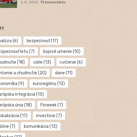
6. 8. 2023
13 komentárov
MY
nalýza
(6)
bezpečnosť
(17)
ezpečnosť letu
(7)
bojové umenie
(10)
hudnutie
(18)
ciele
(13)
cvičenie
(6)
vičenie a chudnutie
(20)
dane
(11)
konomika
(9)
euroregióny
(13)
urópska integrácia
(13)
urópska únia
(18)
Finweek
(7)
obalizácia
(17)
investície
(7)
lórie
(7)
komunikácia
(13)