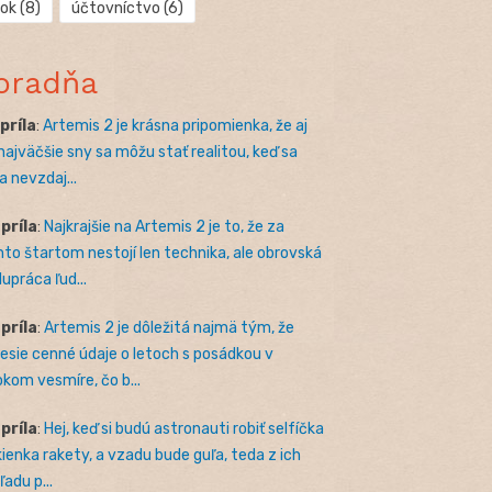
rok
(8)
účtovníctvo
(6)
oradňa
apríla
:
Artemis 2 je krásna pripomienka, že aj
 najväčšie sny sa môžu stať realitou, keď sa
a nevzdaj...
apríla
:
Najkrajšie na Artemis 2 je to, že za
to štartom nestojí len technika, ale obrovská
lupráca ľud...
apríla
:
Artemis 2 je dôležitá najmä tým, že
nesie cenné údaje o letoch s posádkou v
okom vesmíre, čo b...
apríla
:
Hej, keď si budú astronauti robiť selfíčka
kienka rakety, a vzadu bude guľa, teda z ich
adu p...