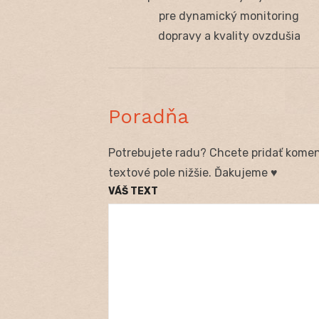
v
post:
pre dynamický monitoring
článku
dopravy a kvality ovzdušia
Poradňa
Potrebujete radu? Chcete pridať koment
textové pole nižšie. Ďakujeme ♥
VÁŠ TEXT