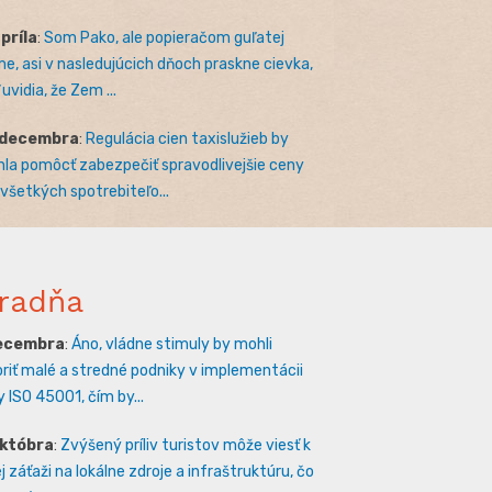
apríla
:
Som Pako, ale popieračom guľatej
e, asi v nasledujúcich dňoch praskne cievka,
uvidia, že Zem ...
 decembra
:
Regulácia cien taxislužieb by
la pomôcť zabezpečiť spravodlivejšie ceny
 všetkých spotrebiteľo...
radňa
decembra
:
Áno, vládne stimuly by mohli
riť malé a stredné podniky v implementácii
 ISO 45001, čím by...
októbra
:
Zvýšený príliv turistov môže viesť k
 záťaži na lokálne zdroje a infraštruktúru, čo