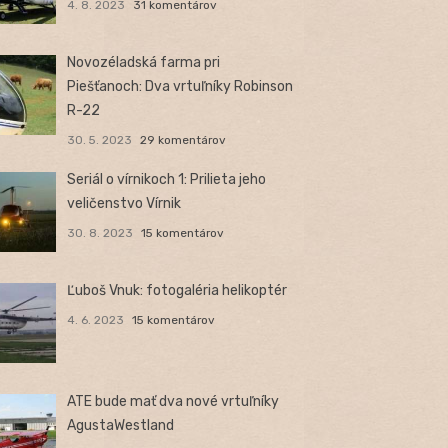
4. 8. 2023
31 komentárov
Novozéladská farma pri
Piešťanoch: Dva vrtuľníky Robinson
R-22
30. 5. 2023
29 komentárov
Seriál o vírnikoch 1: Prilieta jeho
veličenstvo Vírnik
30. 8. 2023
15 komentárov
Ľuboš Vnuk: fotogaléria helikoptér
4. 6. 2023
15 komentárov
ATE bude mať dva nové vrtuľníky
AgustaWestland