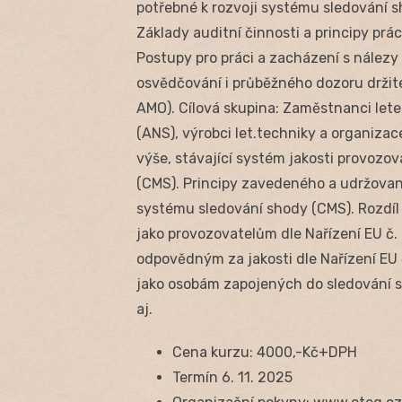
potřebné k rozvoji systému sledování 
Základy auditní činnosti a principy pr
Postupy pro práci a zacházení s nálezy
osvědčování i průběžného dozoru držit
AMO). Cílová skupina: Zaměstnanci lete
(ANS), výrobci let.techniky a organizace
výše, stávající systém jakosti provoz
(CMS). Principy zavedeného a udržovan
systému sledování shody (CMS). Rozdíl 
jako provozovatelům dle Nařízení EU č
odpovědným za jakosti dle Nařízení EU
jako osobám zapojených do sledování sh
aj.
Cena kurzu: 4000,-Kč+DPH
Termín 6. 11. 2025