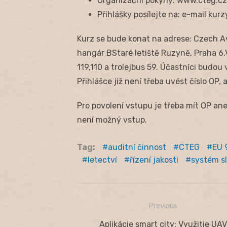
Organizační pokyny: www.cteg.cz
Přihlášky posílejte na: e-mail ku
Kurz se bude konat na adrese: Czech Av
hangár BStaré letiště Ruzyně, Praha 6.
119,110 a trolejbus 59. Účastníci budou 
Přihlášce již není třeba uvést číslo OP,
Pro povolení vstupu je třeba mít OP ane
není možný vstup.
Tag:
auditní činnost
CTEG
EU 
letectví
řízení jakosti
systém s
Previous
Navigácia
Previous
Aplikácie smart city: Využitie UAV