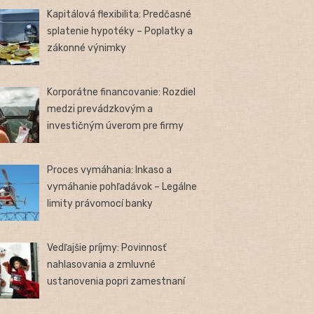
Kapitálová flexibilita: Predčasné
splatenie hypotéky – Poplatky a
zákonné výnimky
Korporátne financovanie: Rozdiel
medzi prevádzkovým a
investičným úverom pre firmy
Proces vymáhania: Inkaso a
vymáhanie pohľadávok – Legálne
limity právomocí banky
Vedľajšie príjmy: Povinnosť
nahlasovania a zmluvné
ustanovenia popri zamestnaní