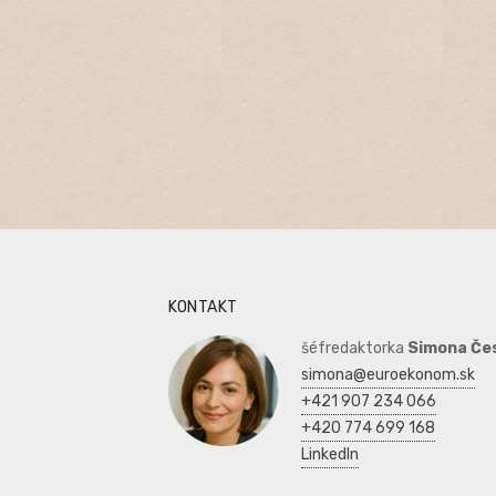
KONTAKT
šéfredaktorka
Simona Če
simona@euroekonom.sk
+421 907 234 066
+420 774 699 168
LinkedIn