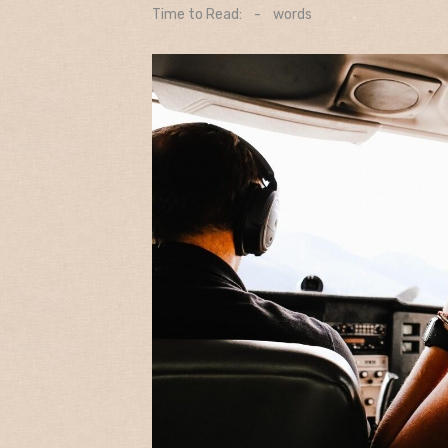
on
Time to Read:
-
words