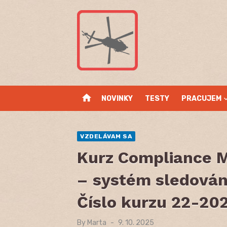
Skip
to
content
home
NOVINKY
TESTY
PRACUJEM
VZDELÁVAM SA
Kurz Compliance M
– systém sledování
Číslo kurzu 22-20
By
Marta
Posted
9. 10. 2025