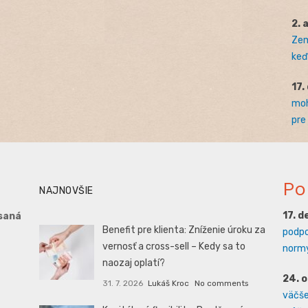
2. 
Zem
keď 
17.
moh
pre
Po
NAJNOVŠIE
17. 
saná
Benefit pre klienta: Zníženie úroku za
podpo
vernosť a cross-sell – Kedy sa to
normy
naozaj oplatí?
24. 
31. 7. 2026
Lukáš Kroc
No comments
väčšej