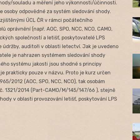
shody/souladu a měření jeho výkonnosti/účinnosti.
áce osoby odpovědné za systém sledování shody.
 zjištěnými ÚCL ČR v rámci počátečního
elů oprávnění (např. AOC, SPO, NCC, NCO, CAMO,
ckých společností a letišť, poskytovatelé LPS
 údržby, auditoři v oblasti letectví. Jak je uvedeno
ovatele je nahrazen systémem sledování shody
ého systému jakosti jsou shodné s principy
je prakticky pouze v názvu. Proto je kurz určen
. 965/2012 (AOC, SPO, NCC, NCO), tak osobám
 č. 1321/2014 (Part-CAMO/M/145/147/66 ), stejně
ody v oblasti provozování letišť, poskytování LPS