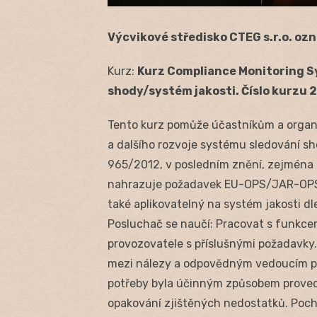
Výcvikové středisko CTEG s.r.o. oz
Kurz:
Kurz Compliance Monitoring S
shody/systém jakosti. Číslo kurzu
Tento kurz pomůže účastníkům a organ
a dalšího rozvoje systému sledování sho
965/2012, v posledním znění, zejména 
nahrazuje požadavek EU-OPS/JAR-OPS 1/
také aplikovatelný na systém jakosti dl
Posluchač se naučí: Pracovat s funkcemi
provozovatele s příslušnými požadavky
mezi nálezy a odpovědným vedoucím pra
potřeby byla účinným způsobem proved
opakování zjištěných nedostatků. Pocho