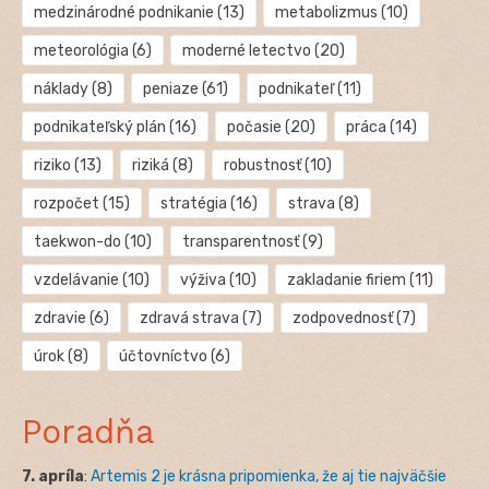
medzinárodné podnikanie
(13)
metabolizmus
(10)
meteorológia
(6)
moderné letectvo
(20)
náklady
(8)
peniaze
(61)
podnikateľ
(11)
podnikateľský plán
(16)
počasie
(20)
práca
(14)
riziko
(13)
riziká
(8)
robustnosť
(10)
rozpočet
(15)
stratégia
(16)
strava
(8)
taekwon-do
(10)
transparentnosť
(9)
vzdelávanie
(10)
výživa
(10)
zakladanie firiem
(11)
zdravie
(6)
zdravá strava
(7)
zodpovednosť
(7)
úrok
(8)
účtovníctvo
(6)
Poradňa
7. apríla
:
Artemis 2 je krásna pripomienka, že aj tie najväčšie