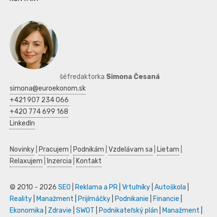
šéfredaktorka
Simona Česaná
simona@euroekonom.sk
+421 907 234 066
+420 774 699 168
LinkedIn
Novinky
|
Pracujem
|
Podnikám
|
Vzdelávam sa
|
Lietam
|
Relaxujem
|
Inzercia
|
Kontakt
© 2010 - 2026
SEO
|
Reklama a PR
|
Vrtuľníky
|
Autoškola
|
Reality
|
Manažment
|
Prijímáčky
|
Podnikanie
|
Financie
|
Ekonomika
|
Zdravie
|
SWOT
|
Podnikateľský plán
|
Manažment
|