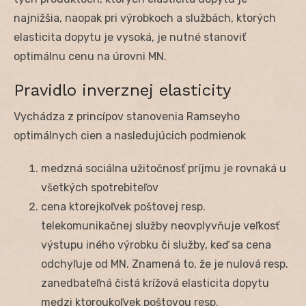
najnižšia, naopak pri výrobkoch a službách, ktorých
elasticita dopytu je vysoká, je nutné stanoviť
optimálnu cenu na úrovni MN.
Pravidlo inverznej elasticity
Vychádza z princípov stanovenia Ramseyho
optimálnych cien a nasledujúcich podmienok
medzná sociálna užitočnosť príjmu je rovnaká u
všetkých spotrebiteľov
cena ktorejkoľvek poštovej resp.
telekomunikačnej služby neovplyvňuje veľkosť
výstupu iného výrobku či služby, keď sa cena
odchyľuje od MN. Znamená to, že je nulová resp.
zanedbateľná čistá krížová elasticita dopytu
medzi ktoroukoľvek poštovou resp.