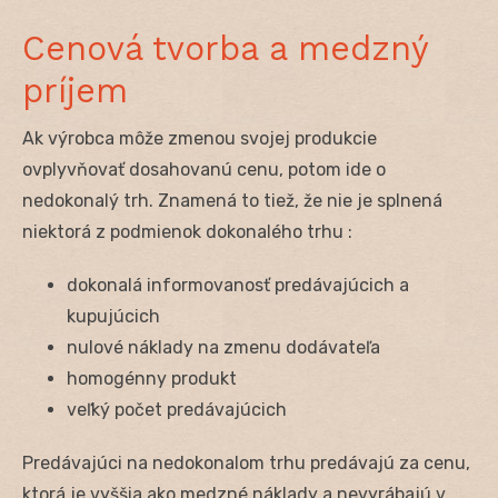
Cenová tvorba a medzný
príjem
Ak výrobca môže zmenou svojej produkcie
ovplyvňovať dosahovanú cenu, potom ide o
nedokonalý trh. Znamená to tiež, že nie je splnená
niektorá z podmienok dokonalého trhu :
dokonalá informovanosť predávajúcich a
kupujúcich
nulové náklady na zmenu dodávateľa
homogénny produkt
veľký počet predávajúcich
Predávajúci na nedokonalom trhu predávajú za cenu,
ktorá je vyššia ako medzné náklady a nevyrábajú v