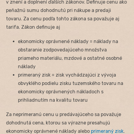
v znení a doplnení ďalších zákonov. Definuje cenu ako
peňažnú sumu dohodnutú pri nákupe a predaji
tovaru. Za cenu podľa tohto zákona sa považuje aj
tarifa. Zákon definuje aj
ekonomicky oprávnené náklady = náklady na
obstaranie zodpovedajúceho množstva
priameho materiálu, mzdové a ostatné osobné
náklady
primeraný zisk = zisk vychádzajúci z vývoja
obvyklého podielu zisku tuzemského tovaru na
ekonomicky oprávnených nákladoch s
prihliadnutím na kvalitu tovaru
Za neprimeranú cenu u predávajúceho sa považuje
dohodnutá cena, ktorou sa výrazne presahujú
ekonomicky oprávnené náklady alebo
primeraný zisk
.