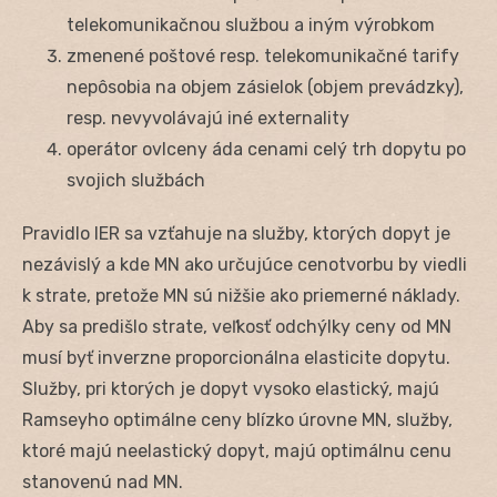
telekomunikačnou službou a iným výrobkom
zmenené poštové resp. telekomunikačné tarify
nepôsobia na objem zásielok (objem prevádzky),
resp. nevyvolávajú iné externality
operátor ovlceny áda cenami celý trh dopytu po
svojich službách
Pravidlo IER sa vzťahuje na služby, ktorých dopyt je
nezávislý a kde MN ako určujúce cenotvorbu by viedli
k strate, pretože MN sú nižšie ako priemerné náklady.
Aby sa predišlo strate, veľkosť odchýlky ceny od MN
musí byť inverzne proporcionálna elasticite dopytu.
Služby, pri ktorých je dopyt vysoko elastický, majú
Ramseyho optimálne ceny blízko úrovne MN, služby,
ktoré majú neelastický dopyt, majú optimálnu cenu
stanovenú nad MN.