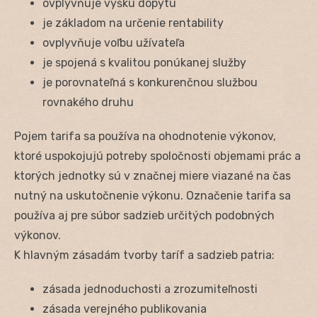
ovplyvňuje výšku dopytu
je základom na určenie rentability
ovplyvňuje voľbu užívateľa
je spojená s kvalitou ponúkanej služby
je porovnateľná s konkurenčnou službou
rovnakého druhu
Pojem tarifa sa používa na ohodnotenie výkonov,
ktoré uspokojujú potreby spoločnosti objemami prác a
ktorých jednotky sú v značnej miere viazané na čas
nutný na uskutočnenie výkonu. Označenie tarifa sa
používa aj pre súbor sadzieb určitých podobných
výkonov.
K hlavným zásadám tvorby taríf a sadzieb patria:
zásada jednoduchosti a zrozumiteľnosti
zásada verejného publikovania