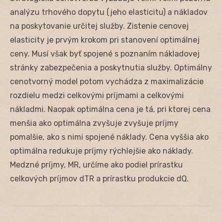
analýzu trhového dopytu (jeho elasticitu) a nákladov
na poskytovanie určitej služby. Zistenie cenovej
elasticity je prvým krokom pri stanovení optimálnej
ceny. Musí však byť spojené s poznaním nákladovej
stránky zabezpečenia a poskytnutia služby. Optimálny
cenotvorný model potom vychádza z maximalizácie
rozdielu medzi celkovými príjmami a celkovými
nákladmi. Naopak optimálna cena je tá, pri ktorej cena
menšia ako optimálna zvyšuje zvyšuje príjmy
pomalšie, ako s nimi spojené náklady. Cena vyššia ako
optimálna redukuje príjmy rýchlejšie ako náklady.
Medzné príjmy, MR, určíme ako podiel prírastku
celkových príjmov dTR a prírastku produkcie dQ.