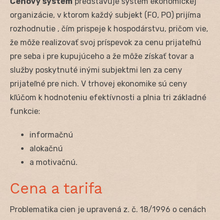
Cenový systém
predstavuje systém ekonomickej
organizácie, v ktorom každý subjekt (FO, PO) prijíma
rozhodnutie , čím prispeje k hospodárstvu, pričom vie,
že môže realizovať svoj príspevok za cenu prijateľnú
pre seba i pre kupujúceho a že môže získať tovar a
služby poskytnuté inými subjektmi len za ceny
prijateľné pre nich. V trhovej ekonomike sú ceny
kľúčom k hodnoteniu efektívnosti a plnia tri základné
funkcie:
informačnú
alokačnú
a motivačnú.
Cena a tarifa
Problematika cien je upravená z. č. 18/1996 o cenách