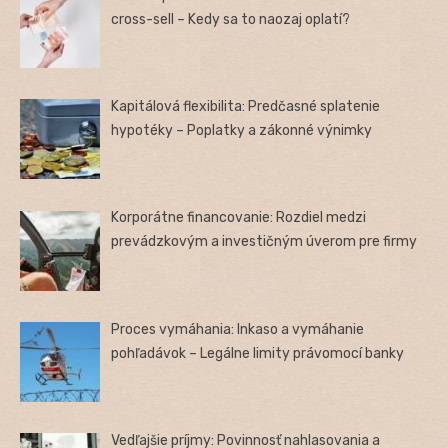
cross-sell – Kedy sa to naozaj oplatí?
Kapitálová flexibilita: Predčasné splatenie
hypotéky – Poplatky a zákonné výnimky
Korporátne financovanie: Rozdiel medzi
prevádzkovým a investičným úverom pre firmy
Proces vymáhania: Inkaso a vymáhanie
pohľadávok – Legálne limity právomocí banky
Vedľajšie príjmy: Povinnosť nahlasovania a