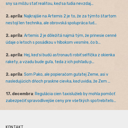
sny sa môžu stať realitou, keď sa ľudia nevzdaj...
2. apríla
:
Najkrajšie na Artemis 2 je to, že za týmto štartom
nestojí len technika, ale obrovská spolupráca ľud...
2. apríla
:
Artemis 2 je dôležitá najmä tým, že prinesie cenné
údaje o letoch s posádkou v hlbokom vesmíre, čo b...
2. apríla
:
Hej, keď si budú astronauti robiť selfíčka z okienka
rakety, a vzadu bude guľa, teda z ich pohľadu p...
2. apríla
:
Som Pako, ale popieračom guľatej Zeme, asi v
nasledujúcich dňoch praskne cievka, keď uvidia, že Zem ...
17. decembra
:
Regulácia cien taxislužieb by mohla pomôcť
zabezpečiť spravodlivejšie ceny pre všetkých spotrebiteľo...
KONTAKT