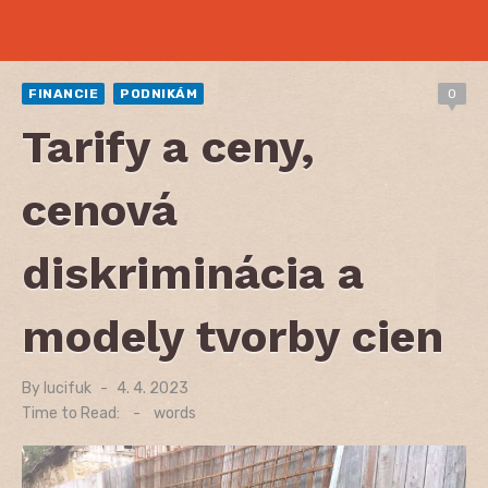
FINANCIE
PODNIKÁM
0
Tarify a ceny,
cenová
diskriminácia a
modely tvorby cien
By
lucifuk
Posted
4. 4. 2023
on
Time to Read:
-
words