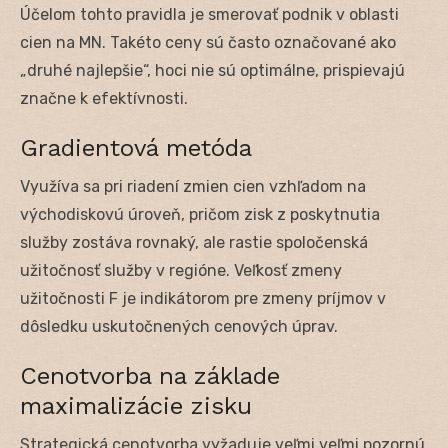
Účelom tohto pravidla je smerovať podnik v oblasti
cien na MN. Takéto ceny sú často označované ako
„druhé najlepšie“, hoci nie sú optimálne, prispievajú
značne k efektívnosti.
Gradientová metóda
Využíva sa pri riadení zmien cien vzhľadom na
východiskovú úroveň, pričom zisk z poskytnutia
služby zostáva rovnaký, ale rastie spoločenská
užitočnosť služby v regióne. Veľkosť zmeny
užitočnosti F je indikátorom pre zmeny príjmov v
dôsledku uskutočnených cenových úprav.
Cenotvorba na základe
maximalizácie zisku
Strategická cenotvorba vyžaduje veľmi veľmi pozornú