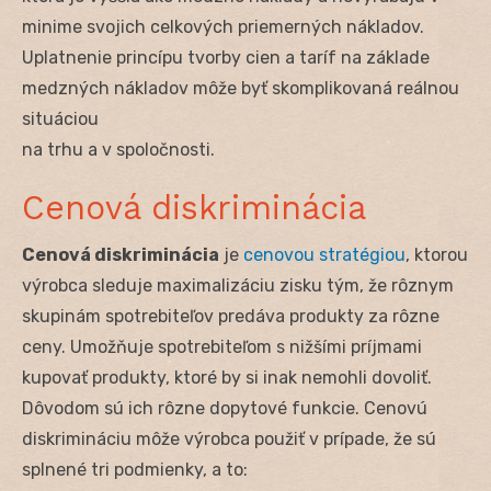
minime svojich celkových priemerných nákladov.
Uplatnenie princípu tvorby cien a taríf na základe
medzných nákladov môže byť skomplikovaná reálnou
situáciou
na trhu a v spoločnosti.
Cenová diskriminácia
Cenová diskriminácia
je
cenovou stratégiou
, ktorou
výrobca sleduje maximalizáciu zisku tým, že rôznym
skupinám spotrebiteľov predáva produkty za rôzne
ceny. Umožňuje spotrebiteľom s nižšími príjmami
kupovať produkty, ktoré by si inak nemohli dovoliť.
Dôvodom sú ich rôzne dopytové funkcie. Cenovú
diskrimináciu môže výrobca použiť v prípade, že sú
splnené tri podmienky, a to: