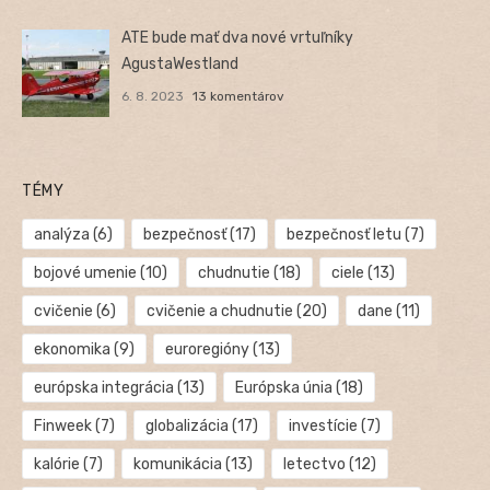
ATE bude mať dva nové vrtuľníky
AgustaWestland
6. 8. 2023
13 komentárov
TÉMY
analýza
(6)
bezpečnosť
(17)
bezpečnosť letu
(7)
bojové umenie
(10)
chudnutie
(18)
ciele
(13)
cvičenie
(6)
cvičenie a chudnutie
(20)
dane
(11)
ekonomika
(9)
euroregióny
(13)
európska integrácia
(13)
Európska únia
(18)
Finweek
(7)
globalizácia
(17)
investície
(7)
kalórie
(7)
komunikácia
(13)
letectvo
(12)