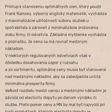
Prístup k stanoveniu optimálnych cien, ktorý použil
Frank Ramsey, výborný anglický matematik, vychádza
z maximalizácie užitočnosti súboru služieb u
spotrebiteľa a zároveň z minimalizácie znižovania
zisku firmy, či odvetvia. Základná myšlienka vychádza
z poznatku, že cena sa má rovnať medzným
nákladom.
V niektorých regulovaných odvetviach však v
dôsledku dosahovania úspor z rozsahu
a zo sortimentu, optimálne ceny musia byť stanovené
nad medznými nákladmi, aby sa zabezpečila určitá
minimálna prosperita firmy.
Veľkosť rozdielu medzi cenou a medznými nákladmi je
závislá od elasticity dopytu po danom výrobku či
službe. Preto pomer ceny a MN by mal byť najvyšší pri
tých produktoch, ktorých elasticita dopytu je