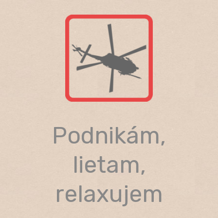
Skip
to
content
Podnikám,
lietam,
relaxujem