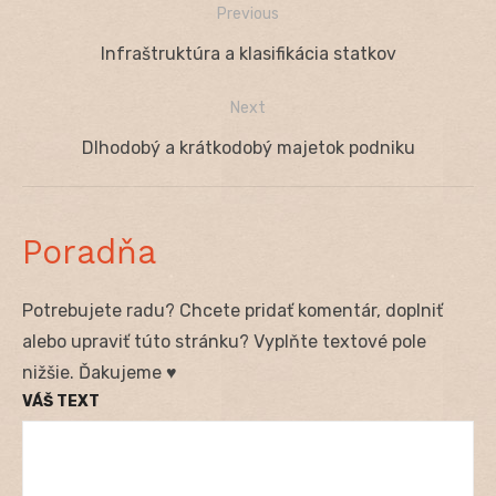
Previous
Navigácia
Previous
Infraštruktúra a klasifikácia statkov
v
post:
Next
článku
Next
Dlhodobý a krátkodobý majetok podniku
post:
Poradňa
Potrebujete radu? Chcete pridať komentár, doplniť
alebo upraviť túto stránku? Vyplňte textové pole
nižšie. Ďakujeme ♥
VÁŠ TEXT