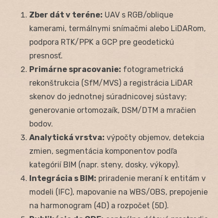
Zber dát v teréne:
UAV s RGB/oblique
kamerami, termálnymi snímačmi alebo LiDARom,
podpora RTK/PPK a GCP pre geodetickú
presnosť.
Primárne spracovanie:
fotogrametrická
rekonštrukcia (SfM/MVS) a registrácia LiDAR
skenov do jednotnej súradnicovej sústavy;
generovanie ortomozaík, DSM/DTM a mračien
bodov.
Analytická vrstva:
výpočty objemov, detekcia
zmien, segmentácia komponentov podľa
kategórií BIM (napr. steny, dosky, výkopy).
Integrácia s BIM:
priradenie meraní k entitám v
modeli (IFC), mapovanie na WBS/OBS, prepojenie
na harmonogram (4D) a rozpočet (5D).