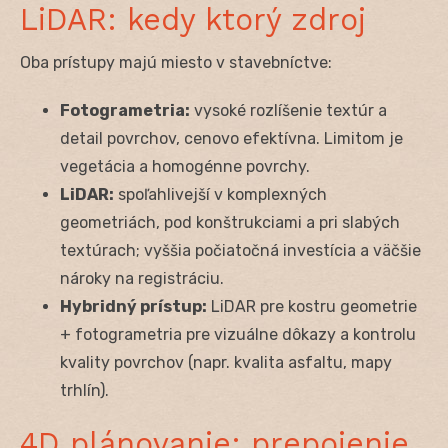
LiDAR: kedy ktorý zdroj
Oba prístupy majú miesto v stavebníctve:
Fotogrametria:
vysoké rozlíšenie textúr a
detail povrchov, cenovo efektívna. Limitom je
vegetácia a homogénne povrchy.
LiDAR:
spoľahlivejší v komplexných
geometriách, pod konštrukciami a pri slabých
textúrach; vyššia počiatočná investícia a väčšie
nároky na registráciu.
Hybridný prístup:
LiDAR pre kostru geometrie
+ fotogrametria pre vizuálne dôkazy a kontrolu
kvality povrchov (napr. kvalita asfaltu, mapy
trhlín).
4D plánovanie: prepojenie