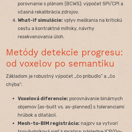
porovnanie s plánom (BCWS); výpočet SPI/CPI a
včasná rekalibrácia zdrojov.
What-if simulácie:
vplyv meškania na kritickú
cestu a kontraktné míľniky, návrhy
resekvenovania úloh.
Metódy detekcie progresu:
od voxelov po semantiku
Základom je robustný výpočet „čo pribudlo“ a „čo
chýba“:
Voxelová diferencie:
porovnávanie binárnych
objemov (as-built vs. as-planned) s toleranciami
hrúbok a dilatácií.
Mesh-to-BIM registrácia:
najprv sa vytvorí
trojuholníková sieť z mračna; následne ICP/Go-