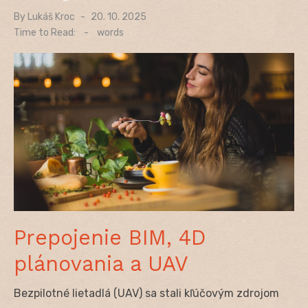
By
Lukáš Kroc
Posted
20. 10. 2025
on
Time to Read:
-
words
Prepojenie BIM, 4D
plánovania a UAV
Bezpilotné lietadlá (UAV) sa stali kľúčovým zdrojom