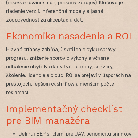
(resekvenovanie úloh, presuny zdrojov). Kľúčové je
riadenie verzií, inferenčné modely a jasná
zodpovednosť za akceptáciu dát.
Ekonomika nasadenia a ROI
Hlavné prínosy zahŕňajú skrátenie cyklu správy
progresu, zníženie sporov o výkony a včasné
odhalenie chýb. Náklady tvoria drony, senzory,
školenie, licencie a cloud. ROI sa prejaví v úsporách na
prestojoch, lepšom cash-flow a menšom počte
reklamácií.
Implementačný checklist
pre BIM manažéra
Definuj BEP s rolami pre UAV, periodicitu snímkov