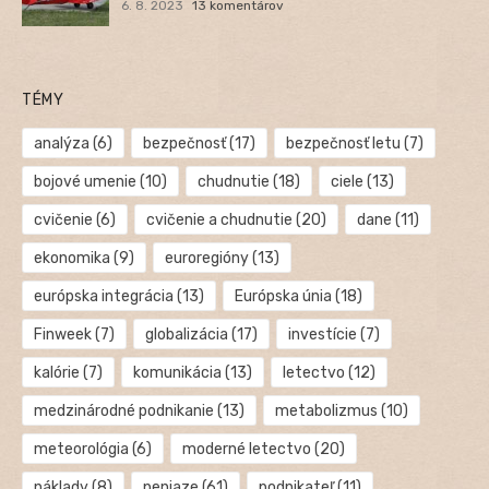
6. 8. 2023
13 komentárov
TÉMY
analýza
(6)
bezpečnosť
(17)
bezpečnosť letu
(7)
bojové umenie
(10)
chudnutie
(18)
ciele
(13)
cvičenie
(6)
cvičenie a chudnutie
(20)
dane
(11)
ekonomika
(9)
euroregióny
(13)
európska integrácia
(13)
Európska únia
(18)
Finweek
(7)
globalizácia
(17)
investície
(7)
kalórie
(7)
komunikácia
(13)
letectvo
(12)
medzinárodné podnikanie
(13)
metabolizmus
(10)
meteorológia
(6)
moderné letectvo
(20)
náklady
(8)
peniaze
(61)
podnikateľ
(11)