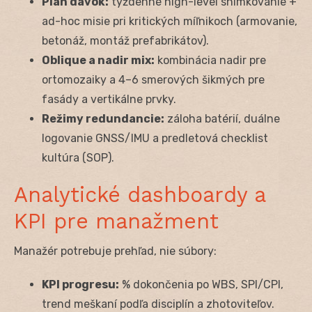
Plán dávok:
týždenné high-level snímkovanie +
ad-hoc misie pri kritických míľnikoch (armovanie,
betonáž, montáž prefabrikátov).
Oblique a nadir mix:
kombinácia nadir pre
ortomozaiky a 4–6 smerových šikmých pre
fasády a vertikálne prvky.
Režimy redundancie:
záloha batérií, duálne
logovanie GNSS/IMU a predletová checklist
kultúra (SOP).
Analytické dashboardy a
KPI pre manažment
Manažér potrebuje prehľad, nie súbory:
KPI progresu:
% dokončenia po WBS, SPI/CPI,
trend meškaní podľa disciplín a zhotoviteľov.