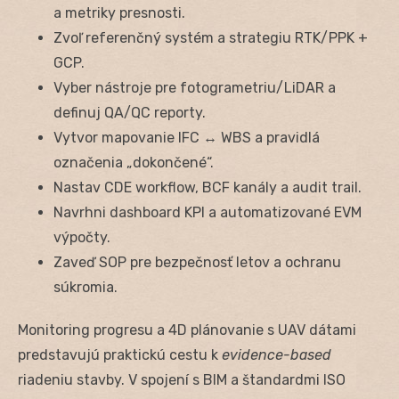
a metriky presnosti.
Zvoľ referenčný systém a strategiu RTK/PPK +
GCP.
Vyber nástroje pre fotogrametriu/LiDAR a
definuj QA/QC reporty.
Vytvor mapovanie IFC ↔ WBS a pravidlá
označenia „dokončené“.
Nastav CDE workflow, BCF kanály a audit trail.
Navrhni dashboard KPI a automatizované EVM
výpočty.
Zaveď SOP pre bezpečnosť letov a ochranu
súkromia.
Monitoring progresu a 4D plánovanie s UAV dátami
predstavujú praktickú cestu k
evidence-based
riadeniu stavby. V spojení s BIM a štandardmi ISO