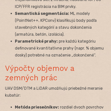
ICP/FFR registrácia na BIM prvky.
Semantická segmentácia:
ML modely
(PointNet++, KPConv) klasifikujú body podľa
stavebných kategórií a stavu dokončenia
(armatúra, betón, izolácia).
Parametrické prahy:
pre každú kategóriu
definované kvantitatívne prahy (napr. % objemu
dosky) potrebné na označenie „dokončené“.
Výpočty objemov a
zemných prác
UAV DSM/DTM a LiDAR umožňujú priebežné meranie
kubatúr:
Metóda priesečníkov:
rozdiel dvoch povrchov