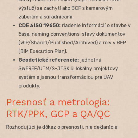
výstuž) sa zachytí ako BCF s kamerovým
záberom a súradnicami.
CDE a ISO 19650:
riadenie informácií o stavbe v
čase, naming conventions, stavy dokumentov
(WIP/Shared/Published/Archived) a roly v BEP
(BIM Execution Plan).
Geodetické referencie:
jednotná
SWEREF/UTM/S-JTSK či lokálny projektový
systém s jasnou transformáciou pre UAV
produkty.
Presnosť a metrologia:
RTK/PPK, GCP a QA/QC
Rozhodujúci je dôkaz o presnosti, nie deklarácia: