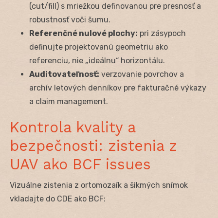
(cut/fill) s mriežkou definovanou pre presnosť a
robustnosť voči šumu.
Referenčné nulové plochy:
pri zásypoch
definujte projektovanú geometriu ako
referenciu, nie „ideálnu“ horizontálu.
Auditovateľnosť:
verzovanie povrchov a
archív letových denníkov pre fakturačné výkazy
a claim management.
Kontrola kvality a
bezpečnosti: zistenia z
UAV ako BCF issues
Vizuálne zistenia z ortomozaík a šikmých snímok
vkladajte do CDE ako BCF: