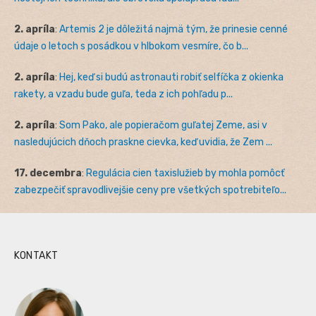
2. apríla
:
Artemis 2 je dôležitá najmä tým, že prinesie cenné
údaje o letoch s posádkou v hlbokom vesmíre, čo b...
2. apríla
:
Hej, keď si budú astronauti robiť selfíčka z okienka
rakety, a vzadu bude guľa, teda z ich pohľadu p...
2. apríla
:
Som Pako, ale popieračom guľatej Zeme, asi v
nasledujúcich dňoch praskne cievka, keď uvidia, že Zem ...
17. decembra
:
Regulácia cien taxislužieb by mohla pomôcť
zabezpečiť spravodlivejšie ceny pre všetkých spotrebiteľo...
KONTAKT