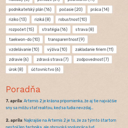
podnikateľský plán
(16)
počasie
(20)
práca
(14)
riziko
(13)
riziká
(8)
robustnosť
(10)
rozpočet
(15)
stratégia
(16)
strava
(8)
taekwon-do
(10)
transparentnosť
(9)
vzdelávanie
(10)
výživa
(10)
zakladanie firiem
(11)
zdravie
(6)
zdravá strava
(7)
zodpovednosť
(7)
úrok
(8)
účtovníctvo
(6)
Poradňa
7. apríla
:
Artemis 2 je krásna pripomienka, že aj tie najväčšie
sny sa môžu stať realitou, keď sa ľudia nevzdaj...
2. apríla
:
Najkrajšie na Artemis 2 je to, že za týmto štartom
nestojí len technika, ale obrovská spolupráca ľud...