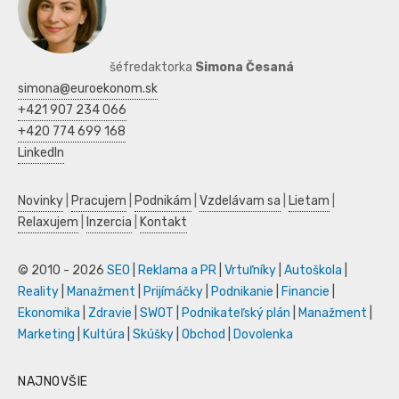
šéfredaktorka
Simona Česaná
simona@euroekonom.sk
+421 907 234 066
+420 774 699 168
LinkedIn
Novinky
|
Pracujem
|
Podnikám
|
Vzdelávam sa
|
Lietam
|
Relaxujem
|
Inzercia
|
Kontakt
© 2010 - 2026
SEO
|
Reklama a PR
|
Vrtuľníky
|
Autoškola
|
Reality
|
Manažment
|
Prijímáčky
|
Podnikanie
|
Financie
|
Ekonomika
|
Zdravie
|
SWOT
|
Podnikateľský plán
|
Manažment
|
Marketing
|
Kultúra
|
Skúšky
|
Obchod
|
Dovolenka
NAJNOVŠIE