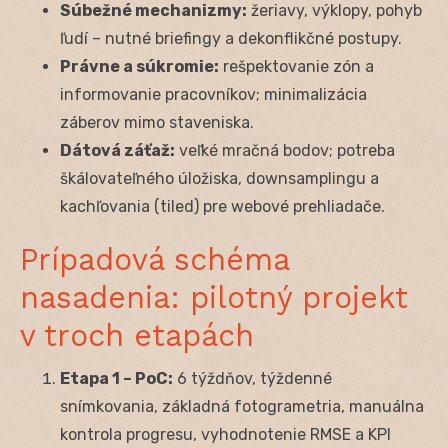
Súbežné mechanizmy:
žeriavy, výklopy, pohyb
ľudí – nutné briefingy a dekonflikčné postupy.
Právne a súkromie:
rešpektovanie zón a
informovanie pracovníkov; minimalizácia
záberov mimo staveniska.
Dátová záťaž:
veľké mračná bodov; potreba
škálovateľného úložiska, downsamplingu a
kachľovania (tiled) pre webové prehliadače.
Prípadová schéma
nasadenia: pilotný projekt
v troch etapách
Etapa 1 – PoC:
6 týždňov, týždenné
snímkovania, základná fotogrametria, manuálna
kontrola progresu, vyhodnotenie RMSE a KPI