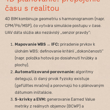
času s realitou
4D BIM kombinuje geometriu s harmonogramom (napr.
CPM/P6/MSP), čo vytvára simulácie postupu v čase.
UAV dáta slúžia ako nezávislý „senzor pravdy“:
Mapovanie WBS ↔ IFC:
priradenie prvkov k
úlohám WBS; definovanie kritérií „dokončenosti“
(napr. položka hotová po dosiahnutí hrúbky a
plochy).
Automatizované porovnanie:
algoritmy
detegujú, či daný prvok fyzicky existuje
(gefülltes mračno) a porovnajú ho s plánovaným
dátumom inštalácie.
S-krivky a EVM:
generovanie Earned Value
metriky z reálnych objemov (BCWP) a