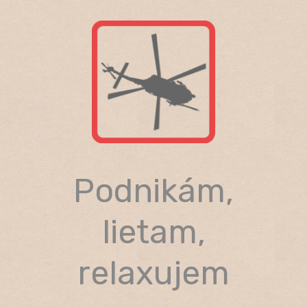
Skip
to
content
Podnikám,
lietam,
relaxujem