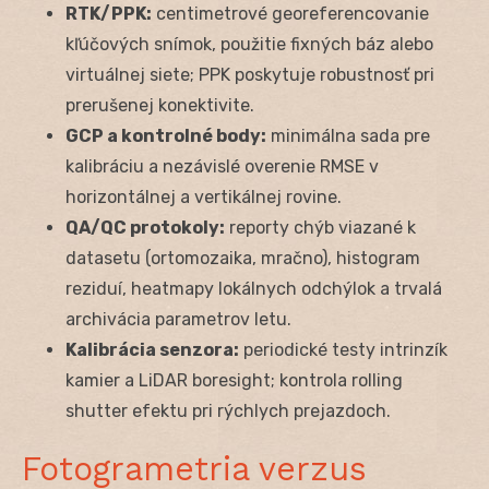
RTK/PPK:
centimetrové georeferencovanie
kľúčových snímok, použitie fixných báz alebo
virtuálnej siete; PPK poskytuje robustnosť pri
prerušenej konektivite.
GCP a kontrolné body:
minimálna sada pre
kalibráciu a nezávislé overenie RMSE v
horizontálnej a vertikálnej rovine.
QA/QC protokoly:
reporty chýb viazané k
datasetu (ortomozaika, mračno), histogram
reziduí, heatmapy lokálnych odchýlok a trvalá
archivácia parametrov letu.
Kalibrácia senzora:
periodické testy intrinzík
kamier a LiDAR boresight; kontrola rolling
shutter efektu pri rýchlych prejazdoch.
Fotogrametria verzus