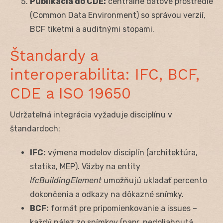
Publikácia do CDE:
centrálne dátové prostredie
(Common Data Environment) so správou verzií,
BCF tiketmi a auditnými stopami.
Štandardy a
interoperabilita: IFC, BCF,
CDE a ISO 19650
Udržateľná integrácia vyžaduje disciplínu v
štandardoch:
IFC:
výmena modelov disciplín (architektúra,
statika, MEP). Väzby na entity
IfcBuildingElement
umožňujú ukladať percento
dokončenia a odkazy na dôkazné snímky.
BCF:
formát pre pripomienkovanie a issues –
každý nález zo snímkov (napr. nedoliahnutá