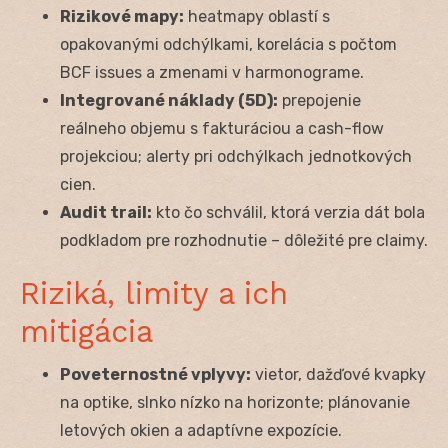
Rizikové mapy:
heatmapy oblastí s
opakovanými odchýlkami, korelácia s počtom
BCF issues a zmenami v harmonograme.
Integrované náklady (5D):
prepojenie
reálneho objemu s fakturáciou a cash-flow
projekciou; alerty pri odchýlkach jednotkových
cien.
Audit trail:
kto čo schválil, ktorá verzia dát bola
podkladom pre rozhodnutie – dôležité pre claimy.
Riziká, limity a ich
mitigácia
Poveternostné vplyvy:
vietor, dažďové kvapky
na optike, slnko nízko na horizonte; plánovanie
letových okien a adaptívne expozície.