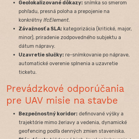
Geolokalizované dôkazy:
snímka so smerom
pohľadu, presná poloha a prepojenie na
konkrétny
IfcElement
.
Závažnosť a SLA:
kategorizácia (kritické, major,
minor), priradenie zodpovedného subjektu a
dátum nápravy.
Uzavretie slučky:
re-snímkovanie po náprave,
automatické overenie splnenia a uzavretie
ticketu.
Prevádzkové odporúčania
pre UAV misie na stavbe
Bezpečnostný koridor:
definované výšky a
trajektórie mimo žeriavy a vedenia, dynamické
geofencing podľa denných zmien staveniska.