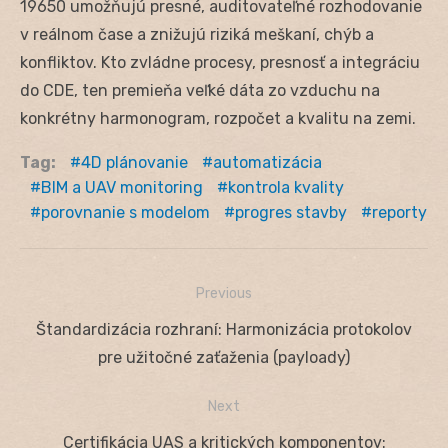
19650 umožňujú presné, auditovateľné rozhodovanie
v reálnom čase a znižujú riziká meškaní, chýb a
konfliktov. Kto zvládne procesy, presnosť a integráciu
do CDE, ten premieňa veľké dáta zo vzduchu na
konkrétny harmonogram, rozpočet a kvalitu na zemi.
Tag:
4D plánovanie
automatizácia
BIM a UAV monitoring
kontrola kvality
porovnanie s modelom
progres stavby
reporty
Previous
Navigácia
Previous
Štandardizácia rozhraní: Harmonizácia protokolov
v
post:
pre užitočné zaťaženia (payloady)
článku
Next
Next
Certifikácia UAS a kritických komponentov: