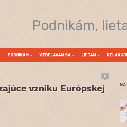
Podnikám, liet
PODNIKÁM
VZDELÁVAM SA
LIETAM
RELAXUJ
0
NA
zajúce vzniku Európskej