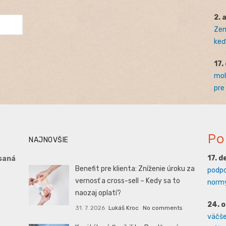
2. 
Zem
keď 
17.
moh
pre
Po
NAJNOVŠIE
17. 
saná
Benefit pre klienta: Zníženie úroku za
podpo
vernosť a cross-sell – Kedy sa to
normy
naozaj oplatí?
24. 
31. 7. 2026
Lukáš Kroc
No comments
väčšej