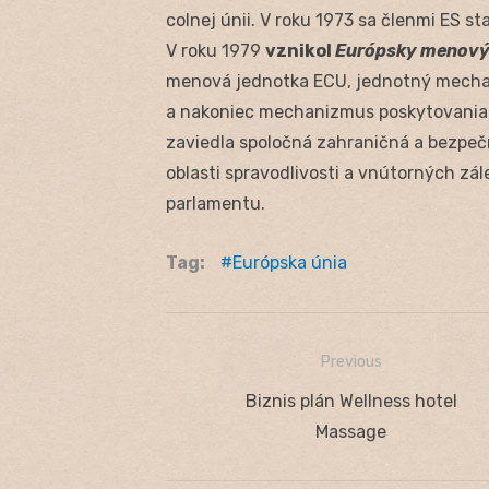
colnej únii. V roku 1973 sa členmi ES sta
V roku 1979
vznikol
Európsky menov
menová jednotka ECU, jednotný mecha
a nakoniec mechanizmus poskytovania 
zaviedla spoločná zahraničná a bezpečno
oblasti spravodlivosti a vnútorných zál
parlamentu.
Tag:
Európska únia
Previous
Navigácia
Previous
Biznis plán Wellness hotel
v
post:
Massage
článku