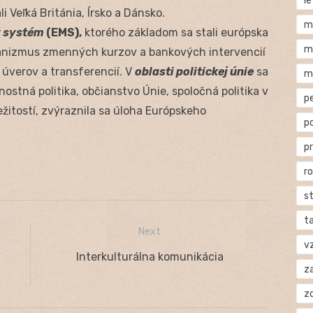
l
li Veľká Británia, Írsko a Dánsko.
m
ý systém
(EMS),
ktorého základom sa stali európska
m
nizmus zmenných kurzov a bankových intervencií
úverov a transferencií. V
oblasti politickej únie
sa
m
stná politika, občianstvo Únie, spoločná politika v
p
ežitostí, zvýraznila sa úloha Európskeho
p
p
r
s
t
Next
v
Next
Interkulturálna komunikácia
za
post:
z