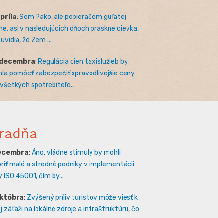
apríla
:
Som Pako, ale popieračom guľatej
e, asi v nasledujúcich dňoch praskne cievka,
uvidia, že Zem ...
 decembra
:
Regulácia cien taxislužieb by
la pomôcť zabezpečiť spravodlivejšie ceny
 všetkých spotrebiteľo...
radňa
decembra
:
Áno, vládne stimuly by mohli
riť malé a stredné podniky v implementácii
 ISO 45001, čím by...
októbra
:
Zvýšený príliv turistov môže viesť k
 záťaži na lokálne zdroje a infraštruktúru, čo