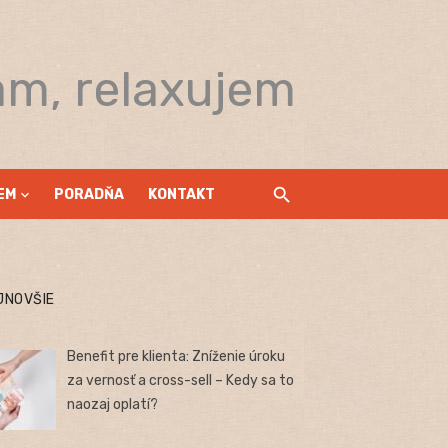
am, relaxujem
EM
PORADŇA
KONTAKT
JNOVŠIE
Benefit pre klienta: Zníženie úroku
za vernosť a cross-sell – Kedy sa to
naozaj oplatí?