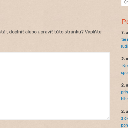
ú
P
ár, doplniť alebo upraviť túto stránku? Vyplňte
7. 
tie
ľudi
2. 
tým
spo
2. 
pri
hlb
2. 
z o
pohľ