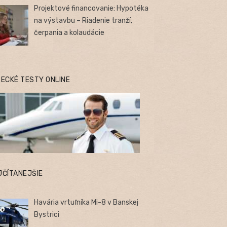
Projektové financovanie: Hypotéka
na výstavbu – Riadenie tranží,
čerpania a kolaudácie
TECKÉ TESTY ONLINE
JČÍTANEJŠIE
Havária vrtuľníka Mi-8 v Banskej
Bystrici