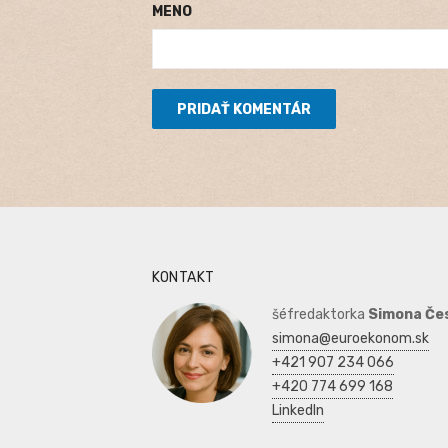
MENO
KONTAKT
šéfredaktorka
Simona Če
simona@euroekonom.sk
+421 907 234 066
+420 774 699 168
LinkedIn