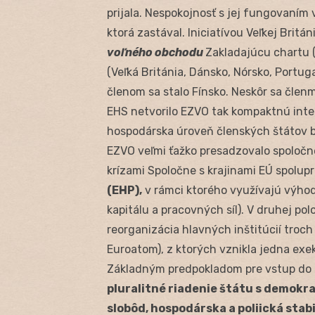
prijala. Nespokojnosť s jej fungovaním 
ktorá zastával. Iniciatívou Veľkej Britán
voľného obchodu
Zakladajúcu chartu 
(Veľká Británia, Dánsko, Nórsko, Portug
členom sa stalo Fínsko. Neskôr sa členmi
EHS netvorilo EZVO tak kompaktnú integ
hospodárska úroveň členských štátov bo
EZVO veľmi ťažko presadzovalo spoločn
krízami Spoločne s krajinami EÚ spolupr
(EHP),
v rámci ktorého využívajú výhod
kapitálu a pracovných síl). V druhej pol
reorganizácia hlavných inštitúcií troc
Euroatom), z ktorých vznikla jedna ex
Základným predpokladom pre vstup do ES
pluralitné riadenie štátu s demokr
slobôd, hospodárska a poliická stabi