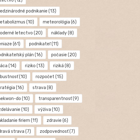
etectvo
(12)
edzinárodné podnikanie
(13)
etabolizmus
(10)
meteorológia
(6)
oderné letectvo
(20)
náklady
(8)
eniaze
(61)
podnikateľ
(11)
odnikateľský plán
(16)
počasie
(20)
ráca
(14)
riziko
(13)
riziká
(8)
obustnosť
(10)
rozpočet
(15)
tratégia
(16)
strava
(8)
aekwon-do
(10)
transparentnosť
(9)
zdelávanie
(10)
výživa
(10)
kladanie firiem
(11)
zdravie
(6)
dravá strava
(7)
zodpovednosť
(7)