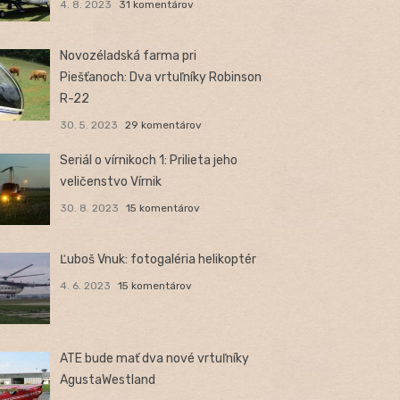
4. 8. 2023
31 komentárov
Novozéladská farma pri
Piešťanoch: Dva vrtuľníky Robinson
R-22
30. 5. 2023
29 komentárov
Seriál o vírnikoch 1: Prilieta jeho
veličenstvo Vírnik
30. 8. 2023
15 komentárov
Ľuboš Vnuk: fotogaléria helikoptér
4. 6. 2023
15 komentárov
ATE bude mať dva nové vrtuľníky
AgustaWestland