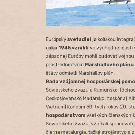
Európsky
svetadiel
je kolískou integra
roku 1945 vznikli
vo východnej časti 
západnej Európy mohli budovať vojno
prostredníctvom
Marshallovho plánu
štáty odmietli Marshallov plán.
Rada vzájomnej hospodárskej pomo
Sovietskeho zväzu a Rumunska, (dohodl
Československo Maďarsko, neskôr aj A
Vietnam) Koncom 50-tych rokov 20. sto
hospodárstvom
všetkých členských š
Sovietskeho zväzu, vznikali spracovat
čierna metalurgia, ťažké strojárstvo a 