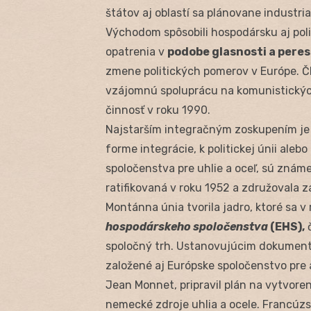
štátov aj oblastí sa plánovane industri
Východom spôsobili hospodársku aj pol
opatrenia v
podobe glasnosti a peres
zmene politických pomerov v Európe. Č
vzájomnú spoluprácu na komunistických
činnosť v roku 1990.
Najstarším integračným zoskupením j
forme integrácie, k politickej únii aleb
spoločenstva pre uhlie a oceľ, sú zná
ratifikovaná v roku 1952 a združovala
Montánna únia tvorila jadro, ktoré sa 
hospodárskeho spoločenstva
(EHS),
č
spoločný trh. Ustanovujúcim dokument
založené aj Európske spoločenstvo pr
Jean Monnet, pripravil plán na vytvoren
nemecké zdroje uhlia a ocele. Francúz