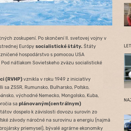
čných zoskupení. Po skončení II. svetovej vojny v
LE
strednej Európy
socialistické štáty.
Štáty
u zničené hospodárstvo s pomocou USA
. Pod nátlakom Sovietskeho zväzu socialistické
ci (RVHP)
vznikla v roku 1949 z iniciatívy
i sa ZSSR, Rumunsko, Bulharsko, Poľsko,
lbánsko, východné Nemecko, Mongolsko, Kuba,
NA
ročia sa
plánovaným(centrálnym)
tátov dospelo k závislosti dovozu surovín zo
eľské závody náročné na surovinu a energiu (najmä
zbrojársky priemysel), bývalé agrárne ekonomiky