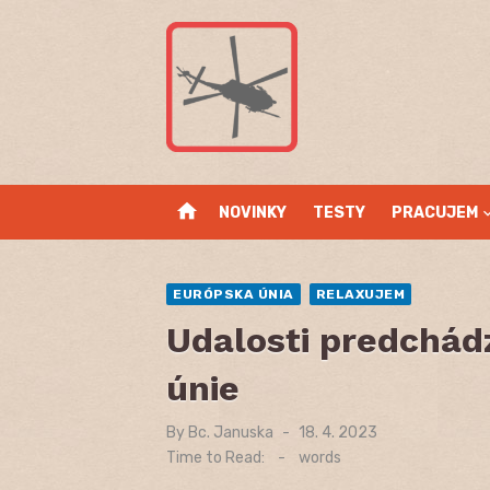
Skip
to
content
home
NOVINKY
TESTY
PRACUJEM
EURÓPSKA ÚNIA
RELAXUJEM
Udalosti predchád
únie
By
Bc. Januska
Posted
18. 4. 2023
on
Time to Read:
-
words