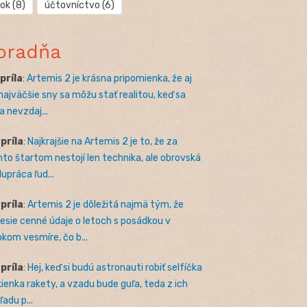
rok
(8)
účtovníctvo
(6)
oradňa
apríla
:
Artemis 2 je krásna pripomienka, že aj
 najväčšie sny sa môžu stať realitou, keď sa
a nevzdaj...
apríla
:
Najkrajšie na Artemis 2 je to, že za
to štartom nestojí len technika, ale obrovská
lupráca ľud...
apríla
:
Artemis 2 je dôležitá najmä tým, že
nesie cenné údaje o letoch s posádkou v
okom vesmíre, čo b...
apríla
:
Hej, keď si budú astronauti robiť selfíčka
kienka rakety, a vzadu bude guľa, teda z ich
adu p...