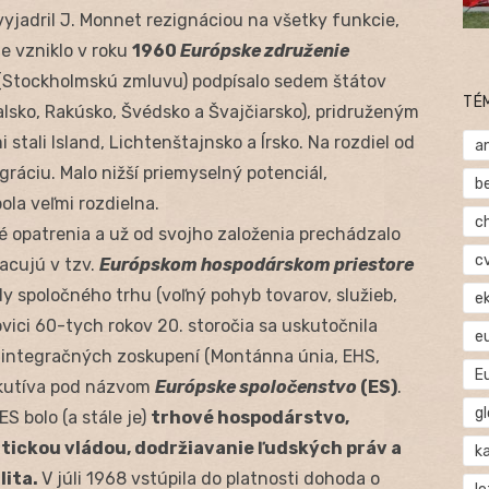
vyjadril J. Monnet rezignáciou na všetky funkcie,
ie vzniklo v roku
1960
Európske združenie
(Stockholmskú zmluvu) podpísalo sedem štátov
TÉ
alsko, Rakúsko, Švédsko a Švajčiarsko), pridruženým
 stali Island, Lichtenštajnsko a Írsko. Na rozdiel od
a
ráciu. Malo nižší priemyselný potenciál,
b
la veľmi rozdielna.
c
é opatrenia a už od svojho založenia prechádzalo
c
acujú v tzv.
Európskom hospodárskom priestore
y spoločného trhu (voľný pohyb tovarov, služieb,
e
ovici 60-tych rokov 20. storočia sa uskutočnila
e
h integračných zoskupení (Montánna únia, EHS,
E
ekutíva pod názvom
Európske spoločenstvo
(ES)
.
gl
 bolo (a stále je)
trhové hospodárstvo,
atickou vládou, dodržiavanie ľudských práv a
ka
lita.
V júli 1968 vstúpila do platnosti dohoda o