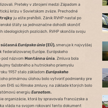
alizovali. Preteky v zbrojení medzi Západom a
itickú krízu v Sovietskom zväze. Prechodné
trojky
ju ešte prehĺbili. Zánik RVHP nastal po
lenské štáty sa jednoznačne dohodli skončiť
 ideologických pozíciách. RVHP skončila svoju
e
súčasná
Európska únia
(EÚ),
smeruje k najvyššej
o k federalizovanej Európe. Európskeho
me pod názvom
Montánna únia
. Zmluva bola
 záujmy ťažobného a hutníckeho priemyslu
v roku 1957 stalo základom
Európskeho
oho primárnou úlohou bolo vytvoriť podmienky pre
om EHS sú Rímske zmluvy, na základe ktorých bolo
e atómovú energiu
Euroatom
.
ie organizácie, ktorá by spravovala francúzske a
ska vláda na svojom rokovaní tento dokument