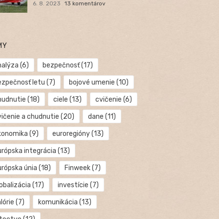
6. 8. 2023
13 komentárov
MY
nalýza
(6)
bezpečnosť
(17)
ezpečnosť letu
(7)
bojové umenie
(10)
hudnutie
(18)
ciele
(13)
cvičenie
(6)
vičenie a chudnutie
(20)
dane
(11)
konomika
(9)
euroregióny
(13)
urópska integrácia
(13)
urópska únia
(18)
Finweek
(7)
obalizácia
(17)
investície
(7)
lórie
(7)
komunikácia
(13)