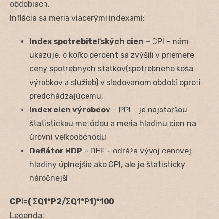
obdobiach.
Inflácia sa meria viacerými indexami:
Index spotrebiteľských cien
– CPI – nám
ukazuje, o koľko percent sa zvýšili v priemere
ceny spotrebných statkov(spotrebného koša
výrobkov a služieb) v sledovanom období oproti
predchádzajúcemu.
Index cien výrobcov
– PPI – je najstaršou
štatistickou metódou a meria hladinu cien na
úrovni veľkoobchodu
Deflátor HDP
– DEF – odráža vývoj cenovej
hladiny úplnejšie ako CPI, ale je štatisticky
náročnejší
CPI=( ΣQ1*P2/ΣQ1*P1)*100
Legenda: