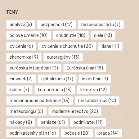
TÉMY
analýza
(6)
bezpečnosť
(17)
bezpečnosť letu
(7)
bojové umenie
(10)
chudnutie
(18)
ciele
(13)
cvičenie
(6)
cvičenie a chudnutie
(20)
dane
(11)
ekonomika
(9)
euroregióny
(13)
európska integrácia
(13)
Európska únia
(18)
Finweek
(7)
globalizácia
(17)
investície
(7)
kalórie
(7)
komunikácia
(13)
letectvo
(12)
medzinárodné podnikanie
(13)
metabolizmus
(10)
meteorológia
(6)
moderné letectvo
(20)
náklady
(8)
peniaze
(61)
podnikateľ
(11)
podnikateľský plán
(16)
počasie
(20)
práca
(14)