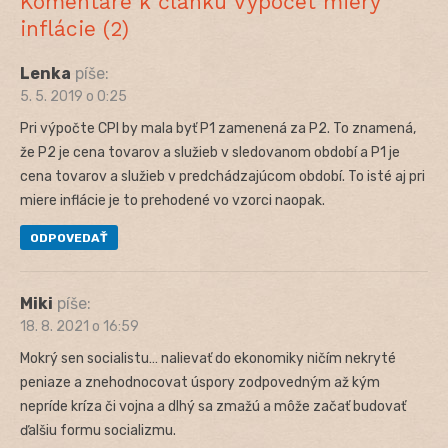
Komentáre k článku Výpočet miery
inflácie (2)
Lenka
píše:
5. 5. 2019 o 0:25
Pri výpočte CPI by mala byť P1 zamenená za P2. To znamená,
že P2 je cena tovarov a služieb v sledovanom období a P1 je
cena tovarov a služieb v predchádzajúcom období. To isté aj pri
miere inflácie je to prehodené vo vzorci naopak.
ODPOVEDAŤ
Miki
píše:
18. 8. 2021 o 16:59
Mokrý sen socialistu… nalievať do ekonomiky ničím nekryté
peniaze a znehodnocovat úspory zodpovedným až kým
nepríde kríza či vojna a dlhý sa zmažú a môže začať budovať
ďalšiu formu socializmu.