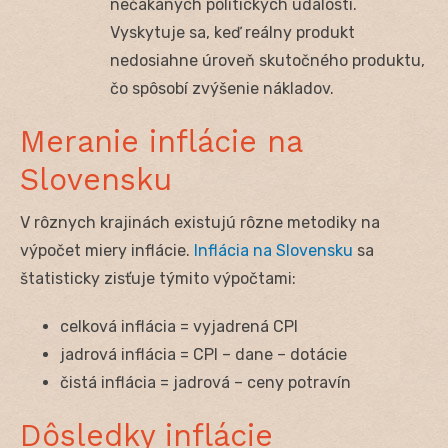
nečakaných politických udalostí.
Vyskytuje sa, keď reálny produkt
nedosiahne úroveň skutočného produktu,
čo spôsobí zvýšenie nákladov.
Meranie inflácie na
Slovensku
V rôznych krajinách existujú rôzne metodiky na
výpočet miery inflácie.
Inflácia na Slovensku
sa
štatisticky zisťuje týmito výpočtami:
celková inflácia = vyjadrená CPI
jadrová inflácia = CPI – dane – dotácie
čistá inflácia = jadrová – ceny potravín
Dôsledky inflácie