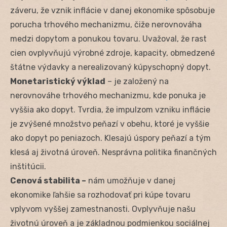
záveru, že vznik inflácie v danej ekonomike spôsobuje
porucha trhového mechanizmu, čiže nerovnováha
medzi dopytom a ponukou tovaru. Uvažoval, že rast
cien ovplyvňujú výrobné zdroje, kapacity, obmedzené
štátne výdavky a nerealizovaný kúpyschopný dopyt.
Monetaristický výklad
– je založený na
nerovnováhe trhového mechanizmu, kde ponuka je
vyššia ako dopyt. Tvrdia, že impulzom vzniku inflácie
je zvýšené množstvo peňazí v obehu, ktoré je vyššie
ako dopyt po peniazoch. Klesajú úspory peňazí a tým
klesá aj životná úroveň. Nesprávna politika finančných
inštitúcii.
Cenová stabilita –
nám umožňuje v danej
ekonomike ľahšie sa rozhodovať pri kúpe tovaru
vplyvom vyššej zamestnanosti. Ovplyvňuje našu
životnú úroveň a je základnou podmienkou sociálnej