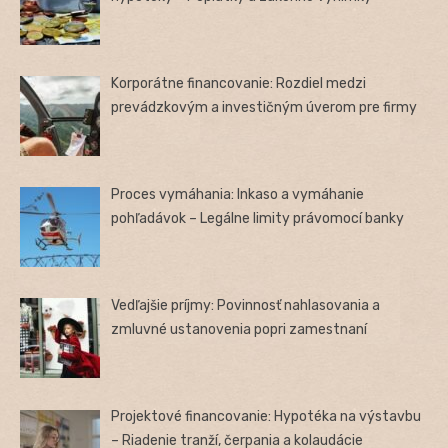
Korporátne financovanie: Rozdiel medzi
prevádzkovým a investičným úverom pre firmy
Proces vymáhania: Inkaso a vymáhanie
pohľadávok – Legálne limity právomocí banky
Vedľajšie príjmy: Povinnosť nahlasovania a
zmluvné ustanovenia popri zamestnaní
Projektové financovanie: Hypotéka na výstavbu
– Riadenie tranží, čerpania a kolaudácie