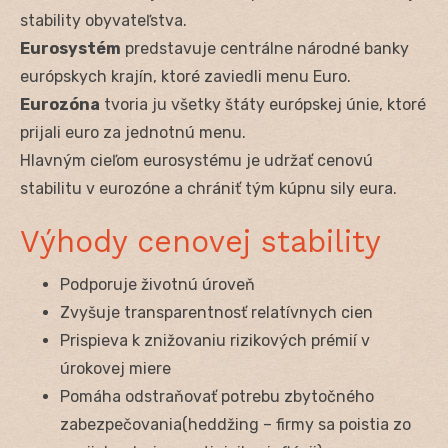
stability obyvateľstva.
Eurosystém
predstavuje centrálne národné banky
európskych krajín, ktoré zaviedli menu Euro.
Eurozóna
tvoria ju všetky štáty európskej únie, ktoré
prijali euro za jednotnú menu.
Hlavným cieľom eurosystému je udržať cenovú
stabilitu v eurozóne a chrániť tým kúpnu sily eura.
Výhody cenovej stability
Podporuje životnú úroveň
Zvyšuje transparentnosť relatívnych cien
Prispieva k znižovaniu rizikových prémií v
úrokovej miere
Pomáha odstraňovať potrebu zbytočného
zabezpečovania(heddžing – firmy sa poistia zo