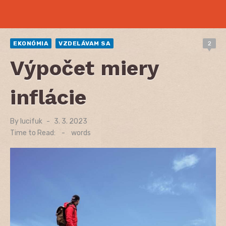
EKONÓMIA
VZDELÁVAM SA
2
Výpočet miery
inflácie
By
lucifuk
Posted
3. 3. 2023
on
Time to Read:
-
words