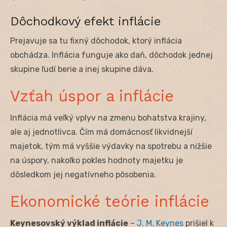
Dôchodkový efekt inflácie
Prejavuje sa tu fixný dôchodok, ktorý inflácia
obchádza. Inflácia funguje ako daň, dôchodok jednej
skupine ľudí berie a inej skupine dáva.
Vzťah úspor a inflácie
Inflácia má veľký vplyv na zmenu bohatstva krajiny,
ale aj jednotlivca. Čím má domácnosť likvidnejší
majetok, tým má vyššie výdavky na spotrebu a nižšie
na úspory, nakoľko pokles hodnoty majetku je
dôsledkom jej negatívneho pôsobenia.
Ekonomické teórie inflácie
Keynesovský výklad inflácie
–
J. M. Keynes
prišiel k