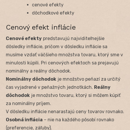
cenové efekty
dôchodkové efekty
Cenový efekt inflácie
Cenové efekty
predstavujú najviditeľnejšie
dôsledky inflácie, pričom v dôsledku inflácie sa
musíme vzdať väčšieho množstva tovaru, ktorý sme v
minulosti kúpili. Pri cenových efektoch sa prejavujú
nominálny a reálny dôchodok.
Nominálny dôchodok
je množstvo peňazí za určitý
čas vyjadrené v peňažných jednotkách.
Reálny
dôchodok
je množstvo tovaru, ktorý si môžem kúpiť
za nominálny príjem.
V dôsledku inflácie nenarastajú ceny tovarov rovnako.
Osobná inflácia
– nie na každého pôsobí rovnako
(preferencie, záľuby).