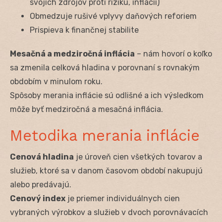
svojich zdrojov proti riziku, inflácii)
Obmedzuje rušivé vplyvy daňových reforiem
Prispieva k finančnej stabilite
Mesačná a medziročná inflácia
– nám hovorí o koľko
sa zmenila celková hladina v porovnaní s rovnakým
obdobím v minulom roku.
Spôsoby merania inflácie sú odlišné a ich výsledkom
môže byť medziročná a mesačná inflácia.
Metodika merania inflácie
Cenová hladina
je úroveň cien všetkých tovarov a
služieb, ktoré sa v danom časovom období nakupujú
alebo predávajú.
Cenový index
je priemer individuálnych cien
vybraných výrobkov a služieb v dvoch porovnávacích