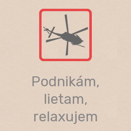
Skip
to
content
Podnikám,
lietam,
relaxujem