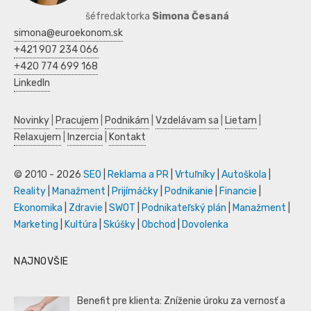
šéfredaktorka
Simona Česaná
simona@euroekonom.sk
+421 907 234 066
+420 774 699 168
LinkedIn
Novinky
|
Pracujem
|
Podnikám
|
Vzdelávam sa
|
Lietam
|
Relaxujem
|
Inzercia
|
Kontakt
© 2010 - 2026
SEO
|
Reklama a PR
|
Vrtuľníky
|
Autoškola
|
Reality
|
Manažment
|
Prijímáčky
|
Podnikanie
|
Financie
|
Ekonomika
|
Zdravie
|
SWOT
|
Podnikateľský plán
|
Manažment
|
Marketing
|
Kultúra
|
Skúšky
|
Obchod
|
Dovolenka
NAJNOVŠIE
Benefit pre klienta: Zníženie úroku za vernosť a