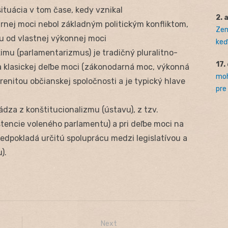
situácia v tom čase, kedy vznikal
2. 
nej moci nebol základným politickým konfliktom,
Zem
u od vlastnej výkonnej moci
keď 
mu (parlamentarizmus) je tradičný pluralitno-
17.
 klasickej deľbe moci (zákonodarná moc, výkonná
moh
enitou občianskej spoločnosti a je typický hlave
pre
dza z konštitucionalizmu (ústavu), z tzv.
tencie voleného parlamentu) a pri deľbe moci na
dpokladá určitú spoluprácu medzi legislatívou a
).
Next