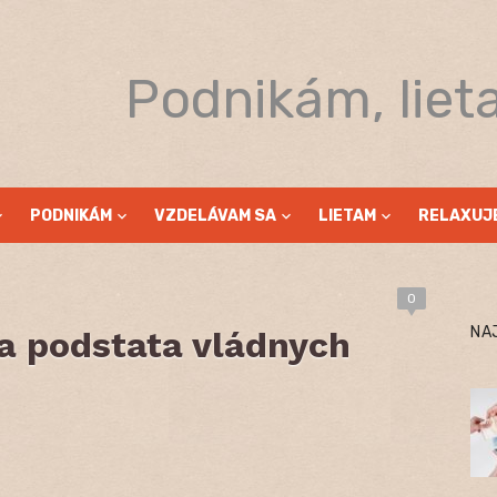
Podnikám, liet
PODNIKÁM
VZDELÁVAM SA
LIETAM
RELAXUJ
0
NA
a podstata vládnych