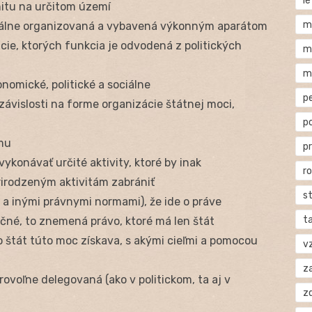
l
nitu na určitom území
m
nálne organizovaná a vybavená výkonným aparátom
úcie, ktorých funkcia je odvodená z politických
m
m
omické, politické a sociálne
p
závislosti na forme organizácie štátnej moci,
p
mu
p
konávať určité aktivity, ktoré by inak
r
rirodzeným aktivitám zabrániť
s
a inými právnymi normami), že ide o práve
t
né, to znemená právo, ktoré má len štát
ko štát túto moc získava, s akými cieľmi a pomocou
v
za
voľne delegovaná (ako v politickom, ta aj v
z