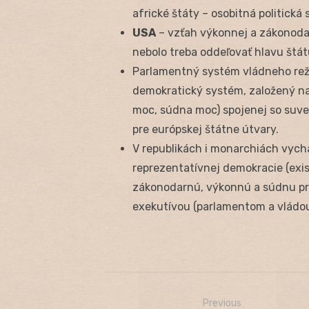
africké štáty – osobitná politická 
USA
– vzťah výkonnej a zákonodar
nebolo treba oddeľovať hlavu štát
Parlamentný systém vládneho reži
demokratický systém, založený na
moc, súdna moc) spojenej so suver
pre európskej štátne útvary.
V republikách i monarchiách vychá
reprezentatívnej demokracie (exis
zákonodarnú, výkonnú a súdnu pre
exekutívou (parlamentom a vládou
Previous