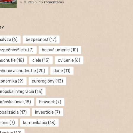
6. 8. 2023
13 komentárov
MY
nalýza
(6)
bezpečnosť
(17)
ezpečnosť letu
(7)
bojové umenie
(10)
hudnutie
(18)
ciele
(13)
cvičenie
(6)
vičenie a chudnutie
(20)
dane
(11)
konomika
(9)
euroregióny
(13)
urópska integrácia
(13)
urópska únia
(18)
Finweek
(7)
obalizácia
(17)
investície
(7)
lórie
(7)
komunikácia
(13)