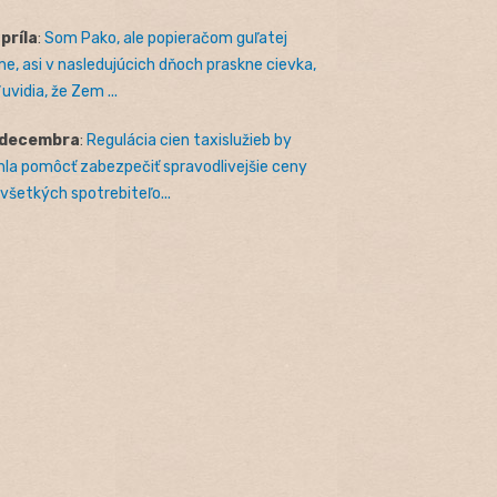
apríla
:
Som Pako, ale popieračom guľatej
e, asi v nasledujúcich dňoch praskne cievka,
uvidia, že Zem ...
 decembra
:
Regulácia cien taxislužieb by
la pomôcť zabezpečiť spravodlivejšie ceny
 všetkých spotrebiteľo...