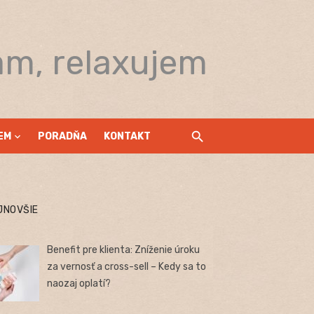
am, relaxujem
EM
PORADŇA
KONTAKT
JNOVŠIE
Benefit pre klienta: Zníženie úroku
za vernosť a cross-sell – Kedy sa to
naozaj oplatí?