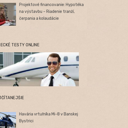
Projektové financovanie: Hypotéka
na výstavbu – Riadenie tranží,
čerpania a kolaudácie
TECKÉ TESTY ONLINE
JČÍTANEJŠIE
Havária vrtuľníka Mi-8 v Banskej
Bystrici