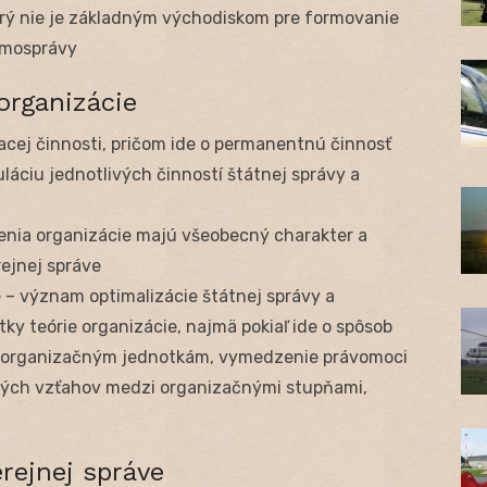
orý nie je základným východiskom pre formovanie
amosprávy
 organizácie
acej činnosti, pričom ide o permanentnú činnosť
láciu jednotlivých činností štátnej správy a
denia organizácie majú všeobecný charakter a
rejnej správe
 – význam optimalizácie štátnej správy a
y teórie organizácie, najmä pokiaľ ide o spôsob
ti organizačným jednotkám, vymedzenie právomoci
ných vzťahov medzi organizačnými stupňami,
rejnej správe