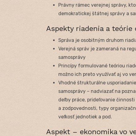
Právny rámec verejnej správy, kt
demokratickej štátnej správy a s
Aspekty riadenia a teórie
Správa je osobitným druhom riadi
Verejná správ je zameraná na regu
samosprávy
Princípy formulované teóriou ria
možno ich preto využívať aj vo ve
Vhodné štrukturálne usporiadanie
samosprávy – nadviazať na poznatk
deľby práce, prideľovanie činnos
a zodpovednosti, typy organizač
veľkosť jednotiek a pod.
Aspekt – ekonomika vo ve