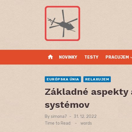
Skip
to
content
home
NOVINKY
TESTY
PRACUJEM
EURÓPSKA ÚNIA
RELAXUJEM
Základné aspekty 
systémov
By
simona7
Posted
31. 12. 2022
on
Time to Read:
-
words