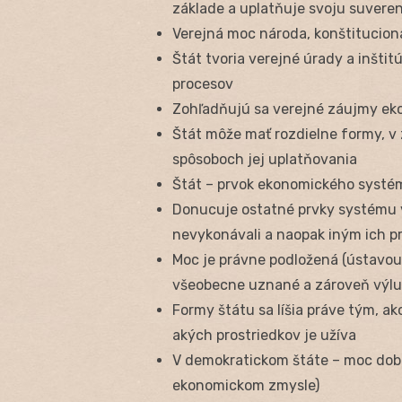
základe a uplatňuje svoju suvere
Verejná moc národa, konštitucio
Štát tvoria verejné úrady a inštit
procesov
Zohľadňujú sa verejné záujmy ekon
Štát môže mať rozdielne formy, v 
spôsoboch jej uplatňovania
Štát – prvok ekonomického systé
Donucuje ostatné prvky systému vy
nevykonávali a naopak iným ich p
Moc je právne podložená (ústavou 
všeobecne uznané a zároveň výluč
Formy štátu sa líšia práve tým, a
akých prostriedkov je užíva
V demokratickom štáte – moc dobro
ekonomickom zmysle)