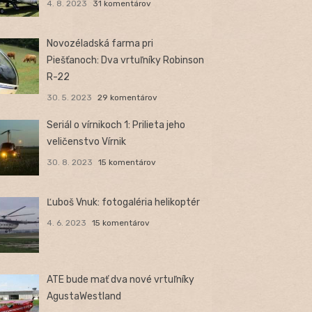
4. 8. 2023
31 komentárov
Novozéladská farma pri
Piešťanoch: Dva vrtuľníky Robinson
R-22
30. 5. 2023
29 komentárov
Seriál o vírnikoch 1: Prilieta jeho
veličenstvo Vírnik
30. 8. 2023
15 komentárov
Ľuboš Vnuk: fotogaléria helikoptér
4. 6. 2023
15 komentárov
ATE bude mať dva nové vrtuľníky
AgustaWestland