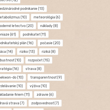
etectvo
(12)
edzinárodné podnikanie
(13)
etabolizmus
(10)
meteorológia
(6)
oderné letectvo
(20)
náklady
(8)
eniaze
(61)
podnikateľ
(11)
odnikateľský plán
(16)
počasie
(20)
ráca
(14)
riziko
(13)
riziká
(8)
obustnosť
(10)
rozpočet
(15)
tratégia
(16)
strava
(8)
aekwon-do
(10)
transparentnosť
(9)
zdelávanie
(10)
výživa
(10)
kladanie firiem
(11)
zdravie
(6)
dravá strava
(7)
zodpovednosť
(7)