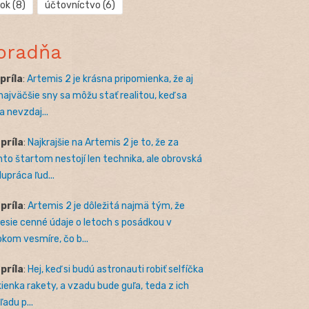
rok
(8)
účtovníctvo
(6)
oradňa
apríla
:
Artemis 2 je krásna pripomienka, že aj
 najväčšie sny sa môžu stať realitou, keď sa
a nevzdaj...
apríla
:
Najkrajšie na Artemis 2 je to, že za
to štartom nestojí len technika, ale obrovská
lupráca ľud...
apríla
:
Artemis 2 je dôležitá najmä tým, že
nesie cenné údaje o letoch s posádkou v
okom vesmíre, čo b...
apríla
:
Hej, keď si budú astronauti robiť selfíčka
kienka rakety, a vzadu bude guľa, teda z ich
adu p...