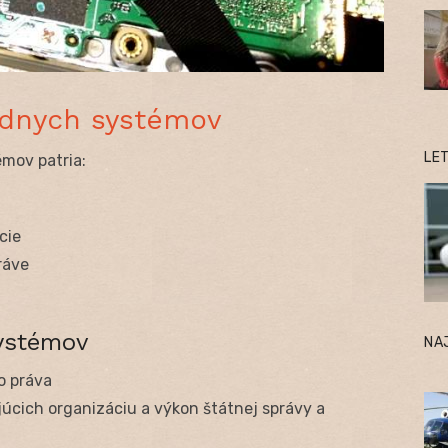
ádnych systémov
LE
mov patria:
cie
ráve
systémov
NA
o práva
cich organizáciu a výkon štátnej správy a