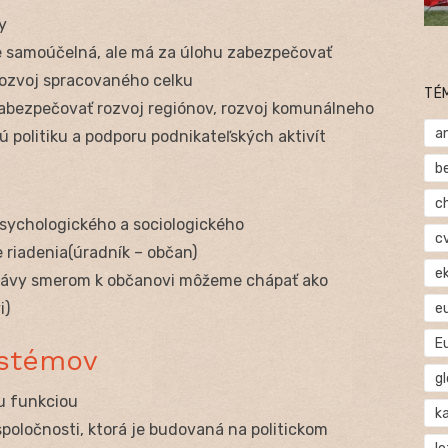
y
e samoúčelná, ale má za úlohu zabezpečovať
ozvoj spracovaného celku
TÉ
abezpečovať rozvoj regiónov, rozvoj komunálneho
a
 politiku a podporu podnikateľských aktivít
b
c
psychologického a sociologického
c
e riadenia(úradník – občan)
e
právy smerom k občanovi môžeme chápať ako
i)
e
E
ystémov
gl
ou funkciou
ka
spoločnosti, ktorá je budovaná na politickom