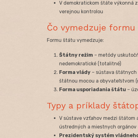
V demokratickom štáte výkonná 
verejnou kontrolou
Čo vymedzuje formu 
Formu štátu vymedzuje:
Štátny režim
– metódy uskutočňo
nedemokratické (totalitné)
Forma vlády
– sústava štátnych 
štátnou mocou a obyvateľstvom (m
Forma usporiadania štátu
– úz
Typy a príklady štát
V sústave vzťahov medzi štátom a
ústredných a miestnych orgánov 
Prezidentský systém vládneh