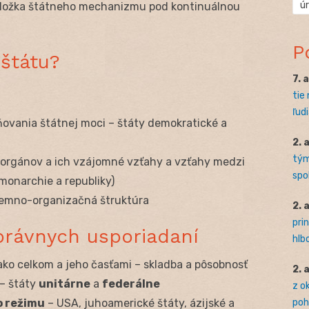
ú
zložka štátneho mechanizmu pod kontinuálnou
P
štátu?
7. 
tie
ľudi
vania štátnej moci – štáty demokratické a
2. 
tým
orgánov a ich vzájomné vzťahy a vzťahy medzi
spo
onarchie a republiky)
emno-organizačná štruktúra
2. 
pri
oprávnych usporiadaní
hlb
ko celkom a jeho časťami – skladba a pôsobnosť
2. 
– štáty
unitárne
a
federálne
z o
pohľ
o režimu
– USA, juhoamerické štáty, ázijské a