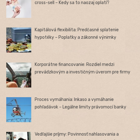
cross-sell – Kedy sa to naozaj oplatí?
Kapitálová flexibilita: Predčasné splatenie
hypotéky – Poplatky a zákonné výnimky
Korporátne financovanie: Rozdiel medzi
prevádzkovým a investičným úverom pre firmy
Proces vymáhania: Inkaso a vymáhanie
pohľadávok – Legálne limity právomocí banky
Vedľajšie príjmy: Povinnosť nahlasovania a