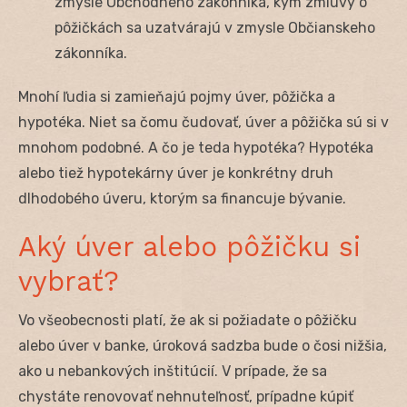
zmysle Obchodného zákonníka, kým zmluvy o
pôžičkách sa uzatvárajú v zmysle Občianskeho
zákonníka.
Mnohí ľudia si zamieňajú pojmy úver, pôžička a
hypotéka. Niet sa čomu čudovať, úver a pôžička sú si v
mnohom podobné. A čo je teda hypotéka? Hypotéka
alebo tiež hypotekárny úver je konkrétny druh
dlhodobého úveru, ktorým sa financuje bývanie.
Aký úver alebo pôžičku si
vybrať?
Vo všeobecnosti platí, že ak si požiadate o pôžičku
alebo úver v banke, úroková sadzba bude o čosi nižšia,
ako u nebankových inštitúcií. V prípade, že sa
chystáte renovovať nehnuteľnosť, prípadne kúpiť