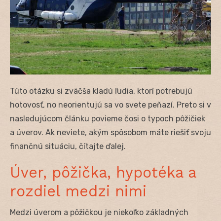
Túto otázku si zväčša kladú ľudia, ktorí potrebujú
hotovosť, no neorientujú sa vo svete peňazí. Preto si v
nasledujúcom článku povieme čosi o typoch pôžičiek
a úverov. Ak neviete, akým spôsobom máte riešiť svoju
finančnú situáciu, čítajte ďalej.
Úver, pôžička, hypotéka a
rozdiel medzi nimi
Medzi úverom a pôžičkou je niekoľko základných