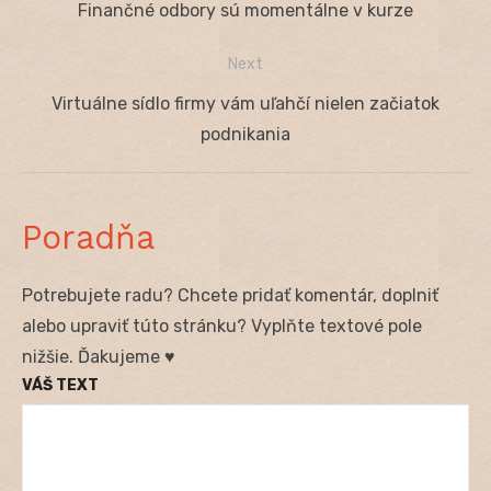
Previous
Finančné odbory sú momentálne v kurze
v
post:
Next
článku
Next
Virtuálne sídlo firmy vám uľahčí nielen začiatok
post:
podnikania
Poradňa
Potrebujete radu? Chcete pridať komentár, doplniť
alebo upraviť túto stránku? Vyplňte textové pole
nižšie. Ďakujeme ♥
VÁŠ TEXT