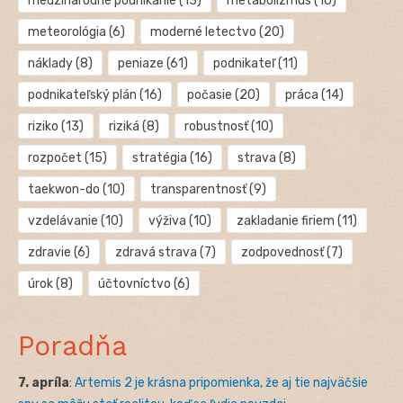
medzinárodné podnikanie
(13)
metabolizmus
(10)
meteorológia
(6)
moderné letectvo
(20)
náklady
(8)
peniaze
(61)
podnikateľ
(11)
podnikateľský plán
(16)
počasie
(20)
práca
(14)
riziko
(13)
riziká
(8)
robustnosť
(10)
rozpočet
(15)
stratégia
(16)
strava
(8)
taekwon-do
(10)
transparentnosť
(9)
vzdelávanie
(10)
výživa
(10)
zakladanie firiem
(11)
zdravie
(6)
zdravá strava
(7)
zodpovednosť
(7)
úrok
(8)
účtovníctvo
(6)
Poradňa
7. apríla
:
Artemis 2 je krásna pripomienka, že aj tie najväčšie