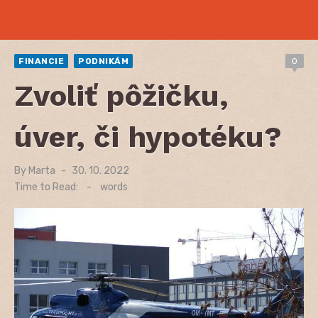
FINANCIE
PODNIKÁM
0
Zvoliť pôžičku,
úver, či hypotéku?
By
Marta
Posted
30. 10. 2022
on
Time to Read:
-
words