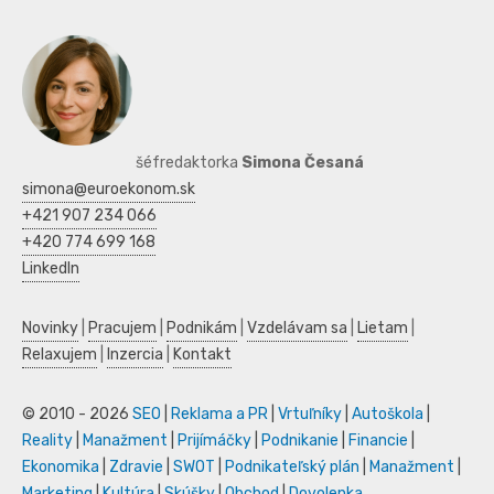
šéfredaktorka
Simona Česaná
simona@euroekonom.sk
+421 907 234 066
+420 774 699 168
LinkedIn
Novinky
|
Pracujem
|
Podnikám
|
Vzdelávam sa
|
Lietam
|
Relaxujem
|
Inzercia
|
Kontakt
© 2010 - 2026
SEO
|
Reklama a PR
|
Vrtuľníky
|
Autoškola
|
Reality
|
Manažment
|
Prijímáčky
|
Podnikanie
|
Financie
|
Ekonomika
|
Zdravie
|
SWOT
|
Podnikateľský plán
|
Manažment
|
Marketing
|
Kultúra
|
Skúšky
|
Obchod
|
Dovolenka