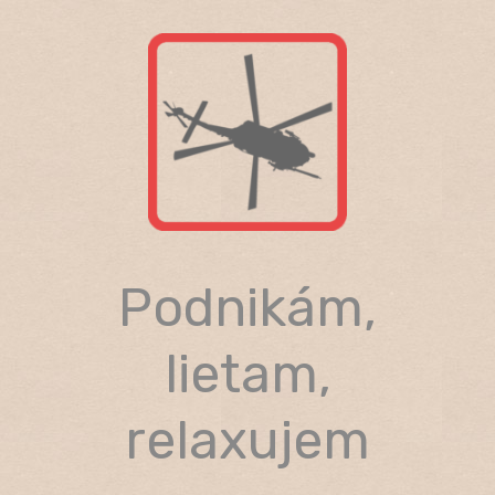
Skip
to
content
Podnikám,
lietam,
relaxujem