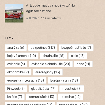
ATE bude mať dva nové vrtuľníky
AgustaWestland
6. 8. 2023
13 komentárov
TÉMY
analýza
(6)
bezpečnosť
(17)
bezpečnosť letu
(7)
bojové umenie
(10)
chudnutie
(18)
ciele
(13)
cvičenie
(6)
cvičenie a chudnutie
(20)
dane
(11)
ekonomika
(9)
euroregióny
(13)
európska integrácia
(13)
Európska únia
(18)
Finweek
(7)
globalizácia
(17)
investície
(7)
kalórie
(7)
komunikácia
(13)
letectvo
(12)