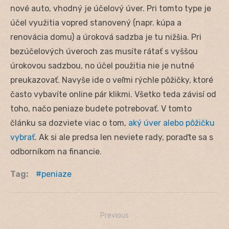
nové auto, vhodný je účelový úver. Pri tomto type je
účel využitia vopred stanovený (napr. kúpa a
renovácia domu) a úroková sadzba je tu nižšia. Pri
bezúčelových úveroch zas musíte rátať s vyššou
úrokovou sadzbou, no účel použitia nie je nutné
preukazovať. Navyše ide o veľmi rýchle pôžičky, ktoré
často vybavíte online pár klikmi. Všetko teda závisí od
toho, načo peniaze budete potrebovať. V tomto
článku sa dozviete viac o tom,
aký úver alebo pôžičku
vybrať
. Ak si ale predsa len neviete rady, poraďte sa s
odborníkom na financie.
Tag:
peniaze
Previous
Navigácia