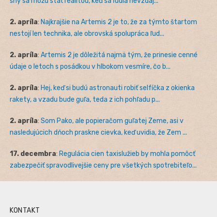
sny sa môžu stať realitou, keď sa ľudia nevzdaj...
2. apríla
:
Najkrajšie na Artemis 2 je to, že za týmto štartom
nestojí len technika, ale obrovská spolupráca ľud...
2. apríla
:
Artemis 2 je dôležitá najmä tým, že prinesie cenné
údaje o letoch s posádkou v hlbokom vesmíre, čo b...
2. apríla
:
Hej, keď si budú astronauti robiť selfíčka z okienka
rakety, a vzadu bude guľa, teda z ich pohľadu p...
2. apríla
:
Som Pako, ale popieračom guľatej Zeme, asi v
nasledujúcich dňoch praskne cievka, keď uvidia, že Zem ...
17. decembra
:
Regulácia cien taxislužieb by mohla pomôcť
zabezpečiť spravodlivejšie ceny pre všetkých spotrebiteľo...
KONTAKT