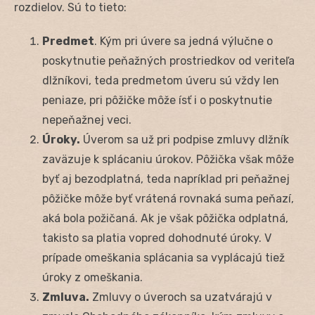
rozdielov. Sú to tieto:
Predmet
. Kým pri úvere sa jedná výlučne o
poskytnutie peňažných prostriedkov od veriteľa
dlžníkovi, teda predmetom úveru sú vždy len
peniaze, pri pôžičke môže ísť i o poskytnutie
nepeňažnej veci.
Úroky.
Úverom sa už pri podpise zmluvy dlžník
zaväzuje k splácaniu úrokov. Pôžička však môže
byť aj bezodplatná, teda napríklad pri peňažnej
pôžičke môže byť vrátená rovnaká suma peňazí,
aká bola požičaná. Ak je však pôžička odplatná,
takisto sa platia vopred dohodnuté úroky. V
prípade omeškania splácania sa vyplácajú tiež
úroky z omeškania.
Zmluva.
Zmluvy o úveroch sa uzatvárajú v