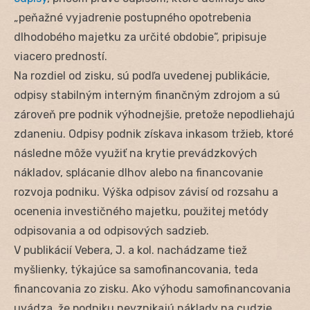
„peňažné vyjadrenie postupného opotrebenia
dlhodobého majetku za určité obdobie“, pripisuje
viacero predností.
Na rozdiel od zisku, sú podľa uvedenej publikácie,
odpisy stabilným interným finančným zdrojom a sú
zároveň pre podnik výhodnejšie, pretože nepodliehajú
zdaneniu. Odpisy podnik získava inkasom tržieb, ktoré
následne môže využiť na krytie prevádzkových
nákladov, splácanie dlhov alebo na financovanie
rozvoja podniku. Výška odpisov závisí od rozsahu a
ocenenia investičného majetku, použitej metódy
odpisovania a od odpisových sadzieb.
V publikácií Vebera, J. a kol. nachádzame tiež
myšlienky, týkajúce sa samofinancovania, teda
financovania zo zisku. Ako výhodu samofinancovania
uvádza, že podniku nevznikajú náklady na cudzie