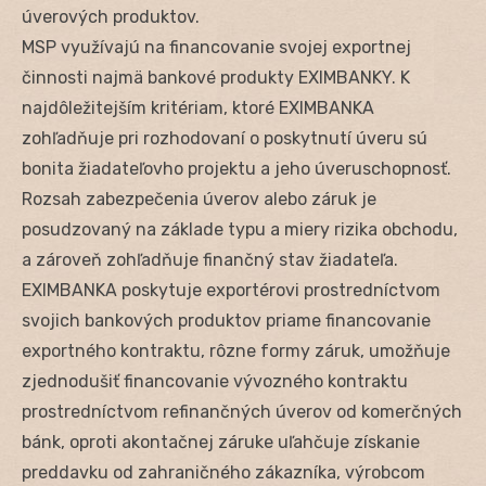
úverových produktov.
MSP využívajú na financovanie svojej exportnej
činnosti najmä bankové produkty EXIMBANKY. K
najdôležitejším kritériam, ktoré EXIMBANKA
zohľadňuje pri rozhodovaní o poskytnutí úveru sú
bonita žiadateľovho projektu a jeho úveruschopnosť.
Rozsah zabezpečenia úverov alebo záruk je
posudzovaný na základe typu a miery rizika obchodu,
a zároveň zohľadňuje finančný stav žiadateľa.
EXIMBANKA poskytuje exportérovi prostredníctvom
svojich bankových produktov priame financovanie
exportného kontraktu, rôzne formy záruk, umožňuje
zjednodušiť financovanie vývozného kontraktu
prostredníctvom refinančných úverov od komerčných
bánk, oproti akontačnej záruke uľahčuje získanie
preddavku od zahraničného zákazníka, výrobcom