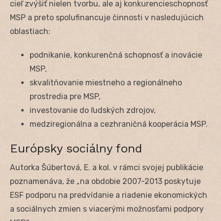
cieľ zvýšiť nielen tvorbu, ale aj konkurencieschopnosť
MSP a preto spolufinancuje činnosti v nasledujúcich
oblastiach:
podnikanie, konkurenčná schopnosť a inovácie
MSP,
skvalitňovanie miestneho a regionálneho
prostredia pre MSP,
investovanie do ľudských zdrojov,
medziregionálna a cezhraničná kooperácia MSP.
Európsky sociálny fond
Autorka Šúbertová, E. a kol. v rámci svojej publikácie
poznamenáva, že „na obdobie 2007-2013 poskytuje
ESF podporu na predvídanie a riadenie ekonomických
a sociálnych zmien s viacerými možnosťami podpory