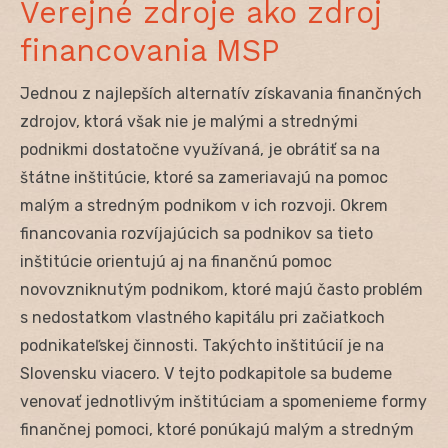
Verejné zdroje ako zdroj
financovania MSP
Jednou z najlepších alternatív získavania finančných
zdrojov, ktorá však nie je malými a strednými
podnikmi dostatočne využívaná, je obrátiť sa na
štátne inštitúcie, ktoré sa zameriavajú na pomoc
malým a stredným podnikom v ich rozvoji. Okrem
financovania rozvíjajúcich sa podnikov sa tieto
inštitúcie orientujú aj na finančnú pomoc
novovzniknutým podnikom, ktoré majú často problém
s nedostatkom vlastného kapitálu pri začiatkoch
podnikateľskej činnosti. Takýchto inštitúcií je na
Slovensku viacero. V tejto podkapitole sa budeme
venovať jednotlivým inštitúciam a spomenieme formy
finančnej pomoci, ktoré ponúkajú malým a stredným