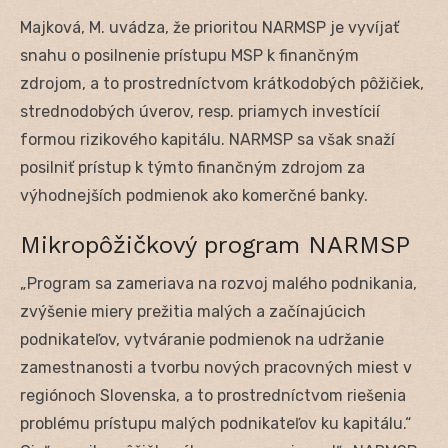
Majková, M. uvádza, že prioritou NARMSP je vyvíjať
snahu o posilnenie prístupu MSP k finančným
zdrojom, a to prostredníctvom krátkodobých pôžičiek,
strednodobých úverov, resp. priamych investícií
formou rizikového kapitálu. NARMSP sa však snaží
posilniť prístup k týmto finančným zdrojom za
výhodnejších podmienok ako komerčné banky.
Mikropôžičkový program NARMSP
„Program sa zameriava na rozvoj malého podnikania,
zvýšenie miery prežitia malých a začínajúcich
podnikateľov, vytváranie podmienok na udržanie
zamestnanosti a tvorbu nových pracovných miest v
regiónoch Slovenska, a to prostredníctvom riešenia
problému prístupu malých podnikateľov ku kapitálu.“