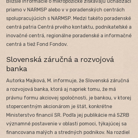
Bližšie informácie o mikropôžičke získavajú uchádzači
priamo v NARMSP alebo v v poradenských centrách
spolupracujúcich s NARMSP. Medzi takéto poradenské
centrá patria Centrá prvého kontaktu, podnikateľské a
inovačné centrá, regionálne poradenské a informačné
centrá a tiež Fond Fondov.
Slovenská záručná a rozvojová
banka
Autorka Majková, M. informuje, že Slovenská záručná
a rozvojová banka, ktorá aj napriek tomu, že má
právnu formu akciovej spoločnosti, je bankou, v ktorej
stopercentným akcionárom je štát, konkrétne
Ministerstvo financií SR. Podľa jej publikácie má SZRB
významné postavenie v oblasti pomoci, týkajúcej sa
financovana malých a stredných podnikov. Na rozdiel