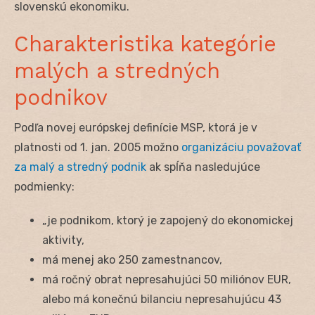
slovenskú ekonomiku.
Charakteristika kategórie
malých a stredných
podnikov
Podľa novej európskej definície MSP, ktorá je v
platnosti od 1. jan. 2005 možno
organizáciu považovať
za malý a stredný podnik
ak spĺňa nasledujúce
podmienky:
„je podnikom, ktorý je zapojený do ekonomickej
aktivity,
má menej ako 250 zamestnancov,
má ročný obrat nepresahujúci 50 miliónov EUR,
alebo má konečnú bilanciu nepresahujúcu 43