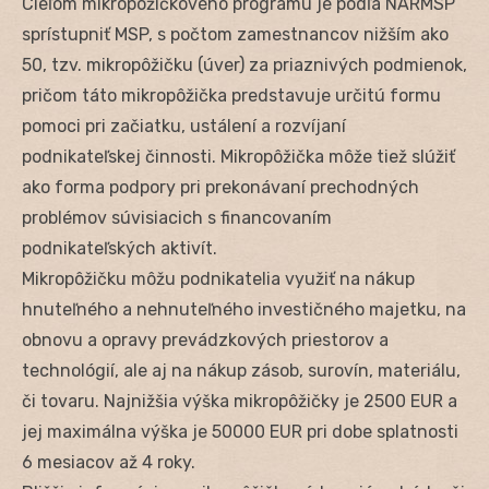
Cieľom mikropôžičkového programu je podľa NARMSP
sprístupniť MSP, s počtom zamestnancov nižším ako
50, tzv. mikropôžičku (úver) za priaznivých podmienok,
pričom táto mikropôžička predstavuje určitú formu
pomoci pri začiatku, ustálení a rozvíjaní
podnikateľskej činnosti. Mikropôžička môže tiež slúžiť
ako forma podpory pri prekonávaní prechodných
problémov súvisiacich s financovaním
podnikateľských aktivít.
Mikropôžičku môžu podnikatelia využiť na nákup
hnuteľného a nehnuteľného investičného majetku, na
obnovu a opravy prevádzkových priestorov a
technológií, ale aj na nákup zásob, surovín, materiálu,
či tovaru. Najnižšia výška mikropôžičky je 2500 EUR a
jej maximálna výška je 50000 EUR pri dobe splatnosti
6 mesiacov až 4 roky.