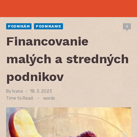
PODNIKÁM
PODNIKANIE
0
Financovanie
malých a stredných
podnikov
By
Ivana
Posted
18. 3. 2023
on
Time to Read:
-
words