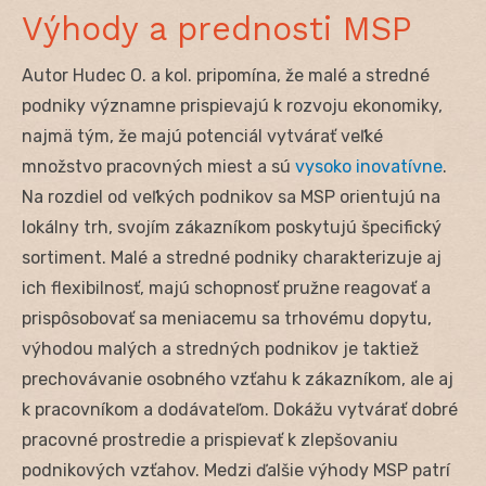
Výhody a prednosti MSP
Autor Hudec O. a kol. pripomína, že malé a stredné
podniky významne prispievajú k rozvoju ekonomiky,
najmä tým, že majú potenciál vytvárať veľké
množstvo pracovných miest a sú
vysoko inovatívne
.
Na rozdiel od veľkých podnikov sa MSP orientujú na
lokálny trh, svojím zákazníkom poskytujú špecifický
sortiment. Malé a stredné podniky charakterizuje aj
ich flexibilnosť, majú schopnosť pružne reagovať a
prispôsobovať sa meniacemu sa trhovému dopytu,
výhodou malých a stredných podnikov je taktiež
prechovávanie osobného vzťahu k zákazníkom, ale aj
k pracovníkom a dodávateľom. Dokážu vytvárať dobré
pracovné prostredie a prispievať k zlepšovaniu
podnikových vzťahov. Medzi ďalšie výhody MSP patrí