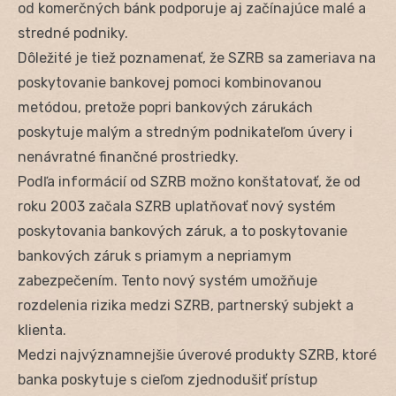
od komerčných bánk podporuje aj začínajúce malé a
stredné podniky.
Dôležité je tiež poznamenať, že SZRB sa zameriava na
poskytovanie bankovej pomoci kombinovanou
metódou, pretože popri bankových zárukách
poskytuje malým a stredným podnikateľom úvery i
nenávratné finančné prostriedky.
Podľa informácií od SZRB možno konštatovať, že od
roku 2003 začala SZRB uplatňovať nový systém
poskytovania bankových záruk, a to poskytovanie
bankových záruk s priamym a nepriamym
zabezpečením. Tento nový systém umožňuje
rozdelenia rizika medzi SZRB, partnerský subjekt a
klienta.
Medzi najvýznamnejšie úverové produkty SZRB, ktoré
banka poskytuje s cieľom zjednodušiť prístup