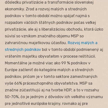
dôsledku privatizácie a transformácie slovenskej
ekonomiky. Zrod a rozvoj malých a stredných
podnikov v tomto období možno spájať najmä s
rozpadom väčších štátnych podnikov počas veľkej
privatizácie, ale aj s liberalizáciou obchodu, ktorá úzko
súvisí so vznikom značného objemu MSP so
zahraničnou majetkovou účasťou.
Rozvoj malých a
stredných podnikov
bol v tomto období podmienený aj
vrátením majetku obyvateľom v procese reštitúcií.
Momentálne je možné viac ako 99 % podnikov v
Európe začleniť do kategórie malých a stredných
podnikov, pričom je v tomto sektore zamestnaných
vyše 66% práceschopného obyvateľstva. MSP sa
značne zúčastňujú aj na tvorbe HDP, a to v rozsahu
50-70%, čo je jedným z dôvodov ich veľkého významu
pre jednotlivé európske krajiny, rovnako aj pre