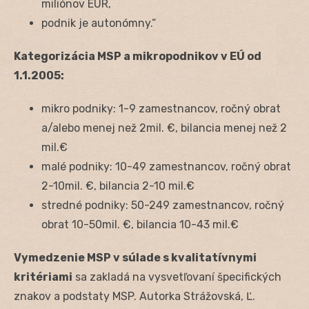
miliónov EUR,
podnik je autonómny.“
Kategorizácia MSP a mikropodnikov v EÚ od
1.1.2005:
mikro podniky: 1-9 zamestnancov, ročný obrat
a/alebo menej než 2mil. €, bilancia menej než 2
mil.€
malé podniky: 10-49 zamestnancov, ročný obrat
2-10mil. €, bilancia 2-10 mil.€
stredné podniky: 50-249 zamestnancov, ročný
obrat 10-50mil. €, bilancia 10-43 mil.€
Vymedzenie MSP v súlade s kvalitatívnymi
kritériami
sa zakladá na vysvetľovaní špecifických
znakov a podstaty MSP. Autorka Strážovská, Ľ.