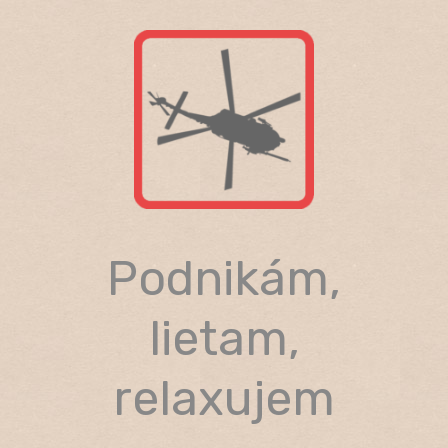
Skip
to
content
Podnikám,
lietam,
relaxujem