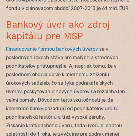
fondu v plánovacom období 2007-2013 je 61 mld. EUR.
Bankový úver ako zdroj
kapitálu pre MSP
Financovanie formou bankových úverov
sa v
posledných rokoch stáva pre malých a stredných
podnikateľov prístupnejšie. Aj napriek tomu, že v
poslednom období došlo k miernemu zníženiu
úrokových sadzieb, čo sa týka podnikateľských
úverov, poskytovanie nových úverov sa rozbieha len
veľmi pomaly. Dôvodom tejto skutočnosti je, že
komerčné banky požadujú od podnikateľov určitú
podnikateľskú históriu a tiež vysoké záruky.
Získanie krátkodobého úveru, teda úveru s lehotou
splatnosti do 1 roka, je zvyčajne pre podnik menej