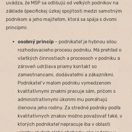
uvádza, že MSP sa odlišujú od veľkých podnikov na
základe špecifickej úzkej spojitosti medzi samotným
podnikom a jeho majiteľom, ktorá sa spája s dvomi
princípmi:
osobný princíp
– podnikateľ je hybnou silou
rozhodovacieho procesu podniku. Má prehľad o
všetkých činnostiach a procesoch v podniku a
zároveň udržiava priamy kontakt so
zamestnancami, dodávateľmi a zákazníkmi.
Podnikateľ v malom podniku vymedzenom
kvalitatívnymi znakmi pracuje sám, pričom s
administratívnymi úkonmi mu pomáhajú
členovia jeho rodiny. Za stredné podniky podľa
kvalitatívnych znakov možno považovať také, v
ktorých podnikateľ nepracuje iba v oblasti