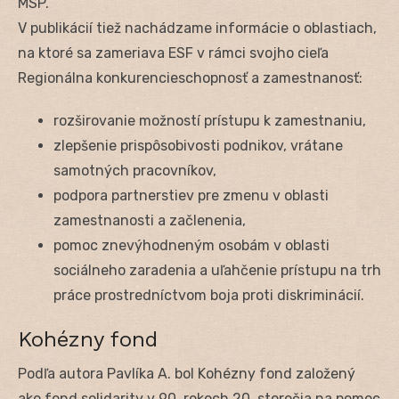
MSP.“
V publikácií tiež nachádzame informácie o oblastiach,
na ktoré sa zameriava ESF v rámci svojho cieľa
Regionálna konkurencieschopnosť a zamestnanosť:
rozširovanie možností prístupu k zamestnaniu,
zlepšenie prispôsobivosti podnikov, vrátane
samotných pracovníkov,
podpora partnerstiev pre zmenu v oblasti
zamestnanosti a začlenenia,
pomoc znevýhodneným osobám v oblasti
sociálneho zaradenia a uľahčenie prístupu na trh
práce prostredníctvom boja proti diskriminácií.
Kohézny fond
Podľa autora Pavlíka A. bol Kohézny fond založený
ako fond solidarity v 90. rokoch 20. storočia na pomoc