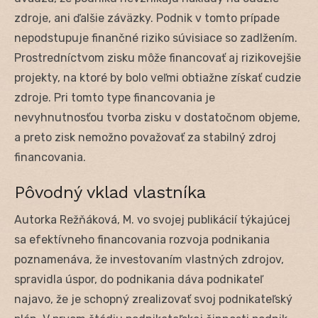
zdroje, ani ďalšie záväzky. Podnik v tomto prípade
nepodstupuje finančné riziko súvisiace so zadlžením.
Prostredníctvom zisku môže financovať aj rizikovejšie
projekty, na ktoré by bolo veľmi obtiažne získať cudzie
zdroje. Pri tomto type financovania je
nevyhnutnosťou tvorba zisku v dostatočnom objeme,
a preto zisk nemožno považovať za stabilný zdroj
financovania.
Pôvodný vklad vlastníka
Autorka Režňáková, M. vo svojej publikácií týkajúcej
sa efektívneho financovania rozvoja podnikania
poznamenáva, že investovaním vlastných zdrojov,
spravidla úspor, do podnikania dáva podnikateľ
najavo, že je schopný zrealizovať svoj podnikateľský