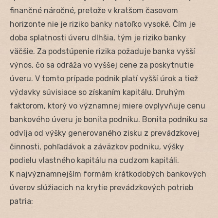
finančné náročné, pretože v kratšom časovom
horizonte nie je riziko banky natoľko vysoké. Čím je
doba splatnosti úveru dlhšia, tým je riziko banky
väčšie. Za podstúpenie rizika požaduje banka vyšší
výnos, čo sa odráža vo vyššej cene za poskytnutie
úveru. V tomto prípade podnik platí vyšší úrok a tiež
výdavky súvisiace so získaním kapitálu. Druhým
faktorom, ktorý vo významnej miere ovplyvňuje cenu
bankového úveru je bonita podniku. Bonita podniku sa
odvíja od výšky generovaného zisku z prevádzkovej
činnosti, pohľadávok a záväzkov podniku, výšky
podielu vlastného kapitálu na cudzom kapitáli.
K najvýznamnejším formám krátkodobých bankových
úverov slúžiacich na krytie prevádzkových potrieb
patria: