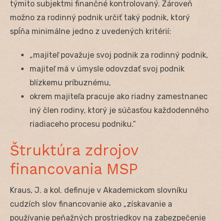
týmito subjektmi finančné kontrolovaný. Zároveň
možno za rodinný podnik určiť taký podnik, ktorý
spĺňa minimálne jedno z uvedených kritérií:
„majiteľ považuje svoj podnik za rodinný podnik,
majiteľ má v úmysle odovzdať svoj podnik
blízkemu príbuznému,
okrem majiteľa pracuje ako riadny zamestnanec
iný člen rodiny, ktorý je súčasťou každodenného
riadiaceho procesu podniku.“
Štruktúra zdrojov
financovania MSP
Kraus, J. a kol. definuje v Akademickom slovníku
cudzích slov financovanie ako „získavanie a
používanie peňažných prostriedkov na zabezpečenie