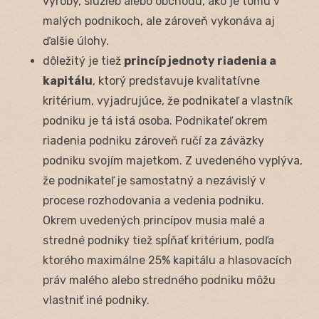
výroby, služieb alebo obchodu, ako je tomu v
malých podnikoch, ale zároveň vykonáva aj
ďalšie úlohy.
dôležitý je tiež
princíp jednoty riadenia a
kapitálu
, ktorý predstavuje kvalitatívne
kritérium, vyjadrujúce, že podnikateľ a vlastník
podniku je tá istá osoba. Podnikateľ okrem
riadenia podniku zároveň ručí za záväzky
podniku svojím majetkom. Z uvedeného vyplýva,
že podnikateľ je samostatný a nezávislý v
procese rozhodovania a vedenia podniku.
Okrem uvedených princípov musia malé a
stredné podniky tiež spĺňať kritérium, podľa
ktorého maximálne 25% kapitálu a hlasovacích
práv malého alebo stredného podniku môžu
vlastniť iné podniky.