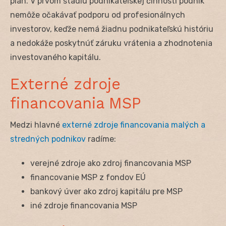
plán. V prvom štádiu podnikateľskej činnosti podnik
nemôže očakávať podporu od profesionálnych
investorov, keďže nemá žiadnu podnikateľskú históriu
a nedokáže poskytnúť záruku vrátenia a zhodnotenia
investovaného kapitálu.
Externé zdroje
financovania MSP
Medzi hlavné
externé zdroje financovania malých a
stredných podnikov
radíme:
verejné zdroje ako zdroj financovania MSP
financovanie MSP z fondov EÚ
bankový úver ako zdroj kapitálu pre MSP
iné zdroje financovania MSP