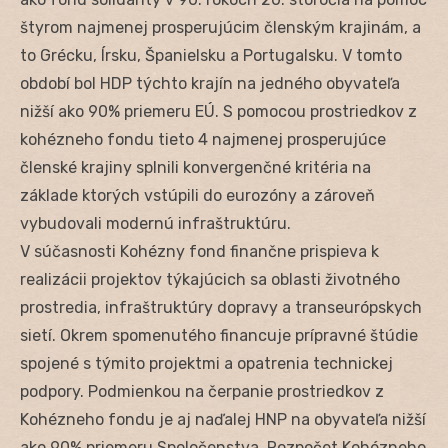
štyrom najmenej prosperujúcim členským krajinám, a
to Grécku, Írsku, Španielsku a Portugalsku. V tomto
období bol HDP týchto krajín na jedného obyvateľa
nižší ako 90% priemeru EÚ. S pomocou prostriedkov z
kohézneho fondu tieto 4 najmenej prosperujúce
členské krajiny splnili konvergenčné kritéria na
základe ktorých vstúpili do eurozóny a zároveň
vybudovali modernú infraštruktúru.
V súčasnosti Kohézny fond finančne prispieva k
realizácii projektov týkajúcich sa oblasti životného
prostredia, infraštruktúry dopravy a transeurópskych
sietí. Okrem spomenutého financuje prípravné štúdie
spojené s týmito projektmi a opatrenia technickej
podpory. Podmienkou na čerpanie prostriedkov z
Kohézneho fondu je aj naďalej HNP na obyvateľa nižší
ako 90% priemeru Spoločenstva. Rozpočet Kohézneho