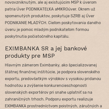
novovzniknutým, ale aj existujúcim MSP k úverom
patria Úver PODNIKATEĽKA aMIKROúver. Okrem už
spomenutých produktov, poskytuje SZRB aj Úver
PODNIKANIE MLADÝCH. Cieľom poskytovania daného
úveru je pomoc mladým podnikateľom formou
poskytnutia počiatočného kapitálu.
EXIMBANKA SR a jej bankové
produkty pre MSP
Hlavným zámerom Eximbanky, ako špecializovanej
štátnej finančnej inštitúcie, je podpora slovenského
exportu, predovšetkým výrobkov s vysokou pridanou
hodnotou a zvýšenie konkurencieschopnosti
slovenských exportérov pri snahe uplatniť sa na
zahraničných trhoch. Podporu exportu realizuje
EXIMBANKA prostredníctvom poistných, záručných a