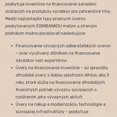
poskytuje investície na financovanie zariadení
slúžiacich na produkciu výrobkov pre zahraničné trhy.
Medzi najčastejšie typy priamych úverov
poskytovaných EXIMBANKOU malým a streným
podnikom možno považovať nasledujúce:
Financovanie vývozných odberateľských úverov
– úver využívaný dlžníkom na financovanie
záväzkov voči exportérovi.
Úvery na financovanie investície – sú spravidla
dlhodobé úvery s dobou splatnosti dlhšou ako 3
roky, ktoré slúžia na financovanie dlhodobých
finančných potrieb vývozcu súvisiacich s
rozšírením jeho vývozných aktivít.
Úvery na nákup a modernizáciu technológie a
súvisiacej infraštruktúry – poskytuje