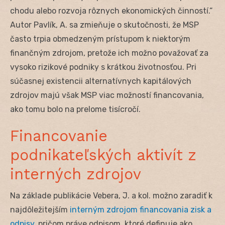
chodu alebo rozvoja rôznych ekonomických činností.“
Autor Pavlík, A. sa zmieňuje o skutočnosti, že MSP
často trpia obmedzeným prístupom k niektorým
finančným zdrojom, pretože ich možno považovať za
vysoko rizikové podniky s krátkou životnosťou. Pri
súčasnej existencii alternatívnych kapitálových
zdrojov majú však MSP viac možností financovania,
ako tomu bolo na prelome tisícročí.
Financovanie
podnikateľských aktivít z
interných zdrojov
Na základe publikácie Vebera, J. a kol. možno zaradiť k
najdôležitejším
interným zdrojom financovania zisk a
odpisy
, pričom práve odpisom, ktoré definuje ako