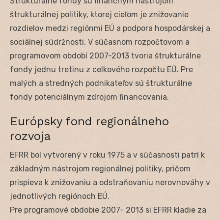
Štrukturálne fondy sú finančným nástrojom
štrukturálnej politiky, ktorej cieľom je znižovanie
rozdielov medzi regiónmi EÚ a podpora hospodárskej a
sociálnej súdržnosti. V súčasnom rozpočtovom a
programovom období 2007-2013 tvoria štrukturálne
fondy jednu tretinu z celkového rozpočtu EÚ. Pre
malých a stredných podnikateľov sú štrukturálne
fondy potenciálnym zdrojom financovania.
Európsky fond regionálneho
rozvoja
EFRR bol vytvorený v roku 1975 a v súčasnosti patrí k
základným nástrojom regionálnej politiky, pričom
prispieva k znižovaniu a odstraňovaniu nerovnováhy v
jednotlivých regiónoch EÚ.
Pre programové obdobie 2007- 2013 si EFRR kladie za