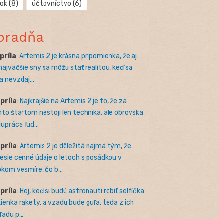
rok
(8)
účtovníctvo
(6)
oradňa
apríla
:
Artemis 2 je krásna pripomienka, že aj
 najväčšie sny sa môžu stať realitou, keď sa
a nevzdaj...
apríla
:
Najkrajšie na Artemis 2 je to, že za
to štartom nestojí len technika, ale obrovská
lupráca ľud...
apríla
:
Artemis 2 je dôležitá najmä tým, že
nesie cenné údaje o letoch s posádkou v
okom vesmíre, čo b...
apríla
:
Hej, keď si budú astronauti robiť selfíčka
kienka rakety, a vzadu bude guľa, teda z ich
adu p...