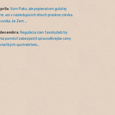
apríla
:
Som Pako, ale popieračom guľatej
e, asi v nasledujúcich dňoch praskne cievka,
uvidia, že Zem ...
 decembra
:
Regulácia cien taxislužieb by
la pomôcť zabezpečiť spravodlivejšie ceny
 všetkých spotrebiteľo...