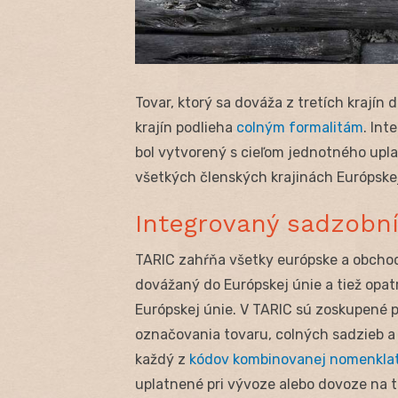
Tovar, ktorý sa dováža z tretích krajín 
krajín podlieha
colným formalitám
. In
bol vytvorený s cieľom jednotného upla
všetkých členských krajinách Európskej
Integrovaný sadzobn
TARIC zahŕňa všetky európske a obchod
dovážaný do Európskej únie a tiež opa
Európskej únie. V TARIC sú zoskupené p
označovania tovaru, colných sadzieb a
každý z
kódov kombinovanej nomenkla
uplatnené pri vývoze alebo dovoze na to