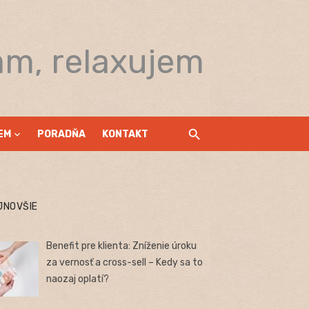
am, relaxujem
EM
PORADŇA
KONTAKT
JNOVŠIE
Benefit pre klienta: Zníženie úroku
za vernosť a cross-sell – Kedy sa to
naozaj oplatí?