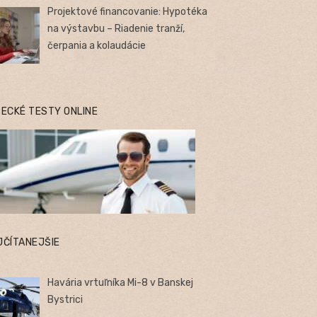
Projektové financovanie: Hypotéka
na výstavbu – Riadenie tranží,
čerpania a kolaudácie
TECKÉ TESTY ONLINE
JČÍTANEJŠIE
Havária vrtuľníka Mi-8 v Banskej
Bystrici