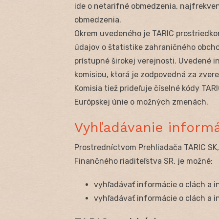
ide o netarifné obmedzenia, najfrekve
obmedzenia.
Okrem uvedeného je TARIC prostriedk
údajov o štatistike zahraničného obcho
prístupné širokej verejnosti. Uvedené
komisiou, ktorá je zodpovedná za zver
Komisia tiež prideľuje číselné kódy TAR
Európskej únie o možných zmenách.
Vyhľadávanie informá
Prostredníctvom Prehliadača TARIC SK, 
Finančného riaditeľstva SR, je možné:
vyhľadávať informácie o clách a 
vyhľadávať informácie o clách a