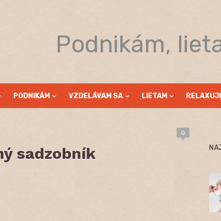
Podnikám, liet
PODNIKÁM
VZDELÁVAM SA
LIETAM
RELAXUJ
0
NA
ný sadzobník