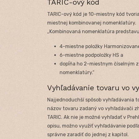
TARIC-ový kód
TARIC-ový kód je 10-miestny kód tvoria
miestnej kombinovanej nomenklatúry.
„Kombinovaná nomenklatúra predstavu
4-miestne položky Harmonizovan
6-miestne podpoložky HS a
dopĺňa ho 2-miestnym číselným 
nomenklatúry.“
Vyhľadávanie tovaru vo v
Najjednoduchší spôsob vyhľadávania tov
názov tovaru zadaný vo vyhľadávači zh
TARIC. Ak nie je možné vyhľadať v Pre
opisu, možno využiť vyhľadávanie podľa
správne zaradiť do jednej z kapitol.