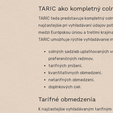
TARIC ako kompletný col
TARIC teda predstavuje kompletný coln
najčastejšie pri vyhľadávaní údajov p
medzi Európskou úniou a tretími krajin
TARIC umožňuje rýchle vyhľadávanie in
colných sadzieb uplatňovaných vo
preferenčných režimov,
tarifných znížení,
kvantitatívnych obmedzení,
netarifných obmedzení,
doplnkových ciel.
Tarifné obmedzenia
K najčastejšie vyhľadávaným tarifným