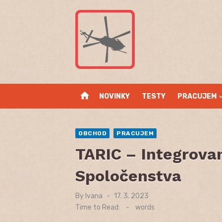
Skip
to
content
home
NOVINKY
TESTY
PRACUJEM
OBCHOD
PRACUJEM
TARIC – Integrova
Spoločenstva
By
Ivana
Posted
17. 3. 2023
on
Time to Read:
-
words