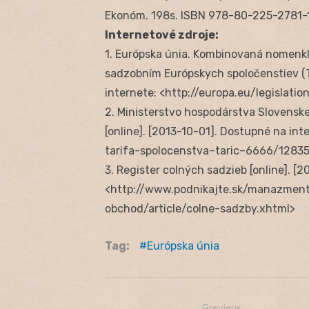
Ekonóm. 198s. ISBN 978-80-225-2781-
Internetové zdroje:
1. Európska únia. Kombinovaná nomenkl
sadzobním Európskych spoločenstiev (T
internete: <http://europa.eu/legisla
2. Ministerstvo hospodárstva Slovensk
[online]. [2013-10-01]. Dostupné na i
tarifa-spolocenstva–taric–6666/12835
3. Register colných sadzieb [online]. [
<http://www.podnikajte.sk/manazment
obchod/article/colne-sadzby.xhtml>
Tag:
Európska únia
Previous