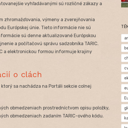
ntovanejšie vyhľadávanými sú rozličné zákazy a
om zhromažďovania, výmeny a zverejňovania
TÉ
du Európskej únie. Tieto informácie nie sú
 informácie sú denne aktualizované Európskou
a
ejnenie a počítačovú správu sadzobníka TARIC.
b
IC a elektronickou formou informuje krajiny
c
c
cií o clách
e
ktorý sa nachádza na Portáli sekcie colnej
e
E
iných obmedzeniach prostredníctvom opisu položky,
gl
 iných obmedzeniach zadaním TARIC-ového kódu.
ka