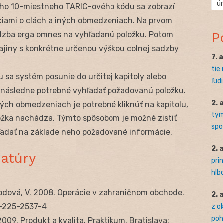
ú
ého 10-miestneho TARIC-ového kódu sa zobrazí
ciami o clách a iných obmedzeniach. Na prvom
P
dzba erga omnes na vyhľadanú položku. Potom
krajiny s konkrétne určenou výškou colnej sadzby
7. 
tie
sa systém posunie do určitej kapitoly alebo
ľudi
e následne potrebné vyhľadať požadovanú položku.
2. 
ných obmedzeniach je potrebné kliknúť na kapitolu,
tým
oložka nachádza. Týmto spôsobom je možné zistiť
spo
ľadať na základe neho požadované informácie.
2. 
ratúry
pri
hlb
obodová, V. 2008. Operácie v zahraničnom obchode.
2. 
0-225-2537-4
z o
pohľ
. 2009. Produkt a kvalita. Praktikum. Bratislava: