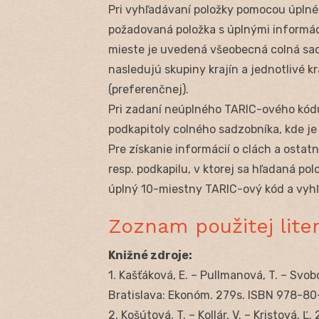
Pri vyhľadávaní položky pomocou úpln
požadovaná položka s úplnými informá
mieste je uvedená všeobecná colná sa
nasledujú skupiny krajín a jednotlivé 
(preferenčnej).
Pri zadaní neúplného TARIC-ového kódu 
podkapitoly colného sadzobníka, kde j
Pre získanie informácií o clách a ostat
resp. podkapilu, v ktorej sa hľadaná p
úplný 10-miestny TARIC-ový kód a vyh
Zoznam použitej lite
Knižné zdroje:
1. Kašťáková, E. – Pullmanová, T. – Sv
Bratislava: Ekonóm. 279s. ISBN 978-8
2. Košútová, T. – Kollár, V. – Kristová, Ľ