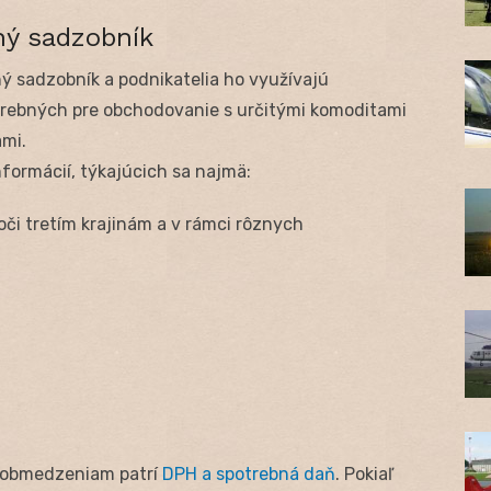
ný sadzobník
ý sadzobník a podnikatelia ho využívajú
otrebných pre obchodovanie s určitými komoditami
ami.
formácií, týkajúcich sa najmä:
či tretím krajinám a v rámci rôznych
 obmedzeniam patrí
DPH a spotrebná daň
. Pokiaľ