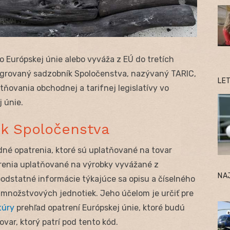
do Európskej únie alebo vyváža z EÚ do tretích
tegrovaný sadzobník Spoločenstva, nazývaný TARIC,
LE
tňovania obchodnej a tarifnej legislatívy vo
 únie.
ík Spoločenstva
né opatrenia, ktoré sú uplatňované na tovar
trenia uplatňované na výrobky vyvážané z
NA
odstatné informácie týkajúce sa opisu a číselného
 množstvových jednotiek. Jeho účelom je určiť pre
túry
prehľad opatrení Európskej únie, ktoré budú
var, ktorý patrí pod tento kód.