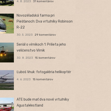
4. 8. 2023
31 komentárov
Novozéladská farma pri
Piešťanoch: Dva vrtuľníky Robinson
R-22
30. 5. 2023
29 komentárov
Seriál o vírnikoch 1: Prilieta jeho
veličenstvo Vírnik
30. 8. 2023
15 komentárov
Ľuboš Vnuk: fotogaléria helikoptér
4. 6. 2023
15 komentárov
ATE bude mať dva nové vrtuľníky
AgustaWestland