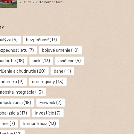
6. 8. 2023
13 komentárov
MY
nalýza
(6)
bezpečnosť
(17)
ezpečnosť letu
(7)
bojové umenie
(10)
hudnutie
(18)
ciele
(13)
cvičenie
(6)
vičenie a chudnutie
(20)
dane
(11)
konomika
(9)
euroregióny
(13)
urópska integrácia
(13)
urópska únia
(18)
Finweek
(7)
obalizácia
(17)
investície
(7)
lórie
(7)
komunikácia
(13)