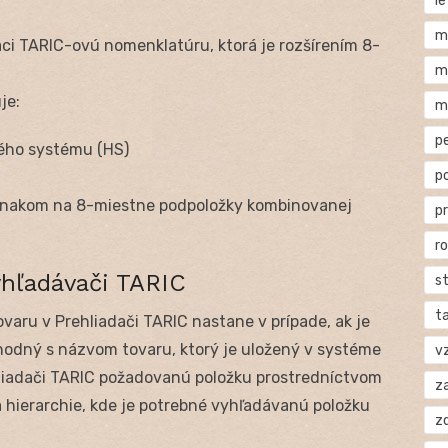
l
m
ci TARIC-ovú nomenklatúru, ktorá je rozšírením 8-
m
je:
m
p
ého systému (HS)
p
znakom na 8-miestne podpoložky kombinovanej
p
r
yhľadávači TARIC
s
t
aru v Prehliadači TARIC nastane v prípade, ak je
odný s názvom tovaru, ktorý je uložený v systéme
v
hliadači TARIC požadovanú položku prostredníctvom
za
 hierarchie, kde je potrebné vyhľadávanú položku
z