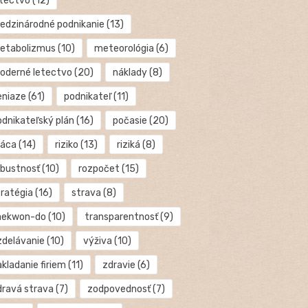
etectvo
(12)
edzinárodné podnikanie
(13)
etabolizmus
(10)
meteorológia
(6)
oderné letectvo
(20)
náklady
(8)
eniaze
(61)
podnikateľ
(11)
odnikateľský plán
(16)
počasie
(20)
ráca
(14)
riziko
(13)
riziká
(8)
obustnosť
(10)
rozpočet
(15)
tratégia
(16)
strava
(8)
aekwon-do
(10)
transparentnosť
(9)
zdelávanie
(10)
výživa
(10)
kladanie firiem
(11)
zdravie
(6)
dravá strava
(7)
zodpovednosť
(7)