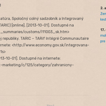
1
2. 
Zem
atúra, Spoločný colný sadzobník a Integrovaný
keď 
ARIC) [online]. [2013-10-01]. Dostupné na
17.
tion_summaries/customs/l11003_sk.htm>
moh
ej republiky. TARIC – TARif Intégré Communautaire
pre
nternete: <http://www.economy.gov.sk/integrovana-
1s>
2013-10-01]. Dostupné na internete:
-marketing/c/125/category/zahranicny-
Next